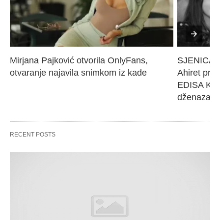
Mirjana Pajković otvorila OnlyFans, 
SJENICA 
otvaranje najavila snimkom iz kade
Ahiret pres
EDISA KARI
dženaza će
RECENT POSTS