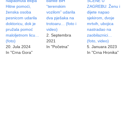
Napadnuta ekipa
banke BiH
SCENE U
Hitne pomoći,
“terenskim
ZAGREBU: Ženu i
ženska osoba
vozilom” udarila
dijete napao
pesnicom udarila
dva pješaka na
sjekirom, dvoje
doktoricu, dok je
trotoaru… (foto i
mrtvih, ubojica
pružala pomoć
video)
nastradao na
maloljetnom licu…
2. Septembra
zaobilaznici…
(foto)
2021
(foto, video)
20. Jula 2024
In "Početna"
5. Januara 2023
In "Crna Gora"
In "Crna Hronika"