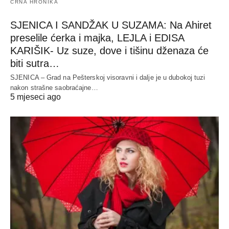
CRNA HRONIKA
SJENICA I SANDŽAK U SUZAMA: Na Ahiret
preselile ćerka i majka, LEJLA i EDISA
KARIŠIK- Uz suze, dove i tišinu dženaza će
biti sutra…
SJENICA – Grad na Pešterskoj visoravni i dalje je u dubokoj tuzi
nakon strašne saobraćajne…
5 mjeseci ago