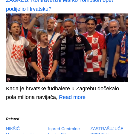
ZAGREB: Kontraverzni Marko Tompson opet
podijelio Hrvatsku?
Kada je hrvatske fudbalere u Zagrebu dočekalo
pola miliona navijača,
Read more
Related
NIKŠIĆ:
Ispred Centralne
ZASTRAŠUJUĆE