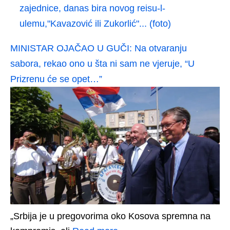
zajednice, danas bira novog reisu-l-
ulemu,"Kavazović ili Zukorlić"... (foto)
MINISTAR OJAČAO U GUČI: Na otvaranju
sabora, rekao ono u šta ni sam ne vjeruje, “U
Prizrenu će se opet…”
„Srbija je u pregovorima oko Kosova spremna na