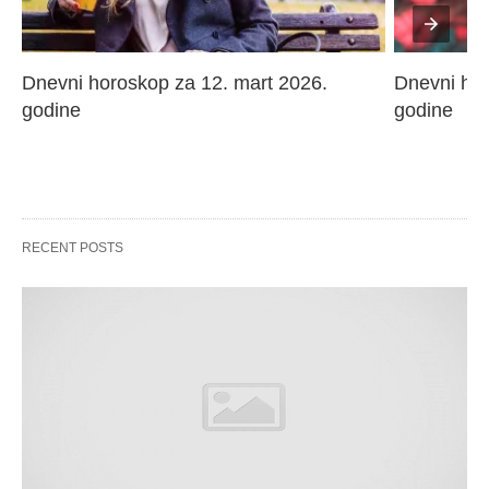
Dnevni horoskop za 12. mart 2026. 
Dnevni hor
godine
godine
RECENT POSTS