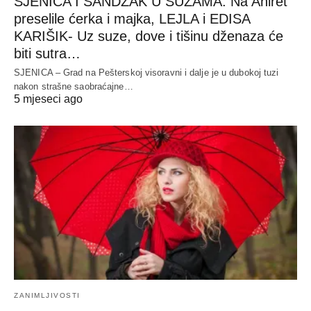
SJENICA I SANDŽAK U SUZAMA: Na Ahiret
preselile ćerka i majka, LEJLA i EDISA
KARIŠIK- Uz suze, dove i tišinu dženaza će
biti sutra…
SJENICA – Grad na Pešterskoj visoravni i dalje je u dubokoj tuzi
nakon strašne saobraćajne…
5 mjeseci ago
ZANIMLJIVOSTI