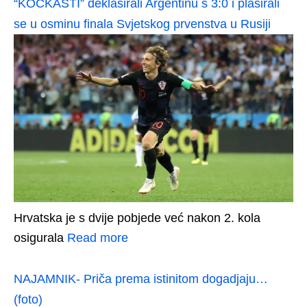
“KOCKASTI” deklasirali Argentinu s 3:0 i plasirali
se u osminu finala Svjetskog prvenstva u Rusiji
Hrvatska je s dvije pobjede već nakon 2. kola
osigurala
Read more
NAJAMNIK- Priča prema istinitom dogadjaju…
(foto)