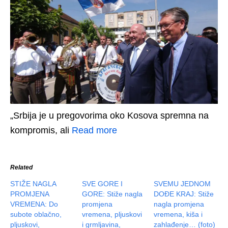
„Srbija je u pregovorima oko Kosova spremna na
kompromis, ali
Read more
Related
STIŽE NAGLA
SVE GORE I
SVEMU JEDNOM
PROMJENA
GORE: Stiže nagla
DOĐE KRAJ: Stiže
VREMENA: Do
promjena
nagla promjena
subote oblačno,
vremena, pljuskovi
vremena, kiša i
pljuskovi,
i grmljavina,
zahlađenje… (foto)