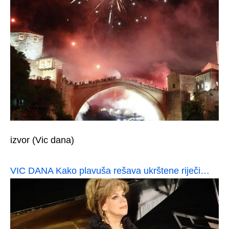
izvor (Vic dana)
VIC DANA Kako plavuša rešava ukrštene riječi…