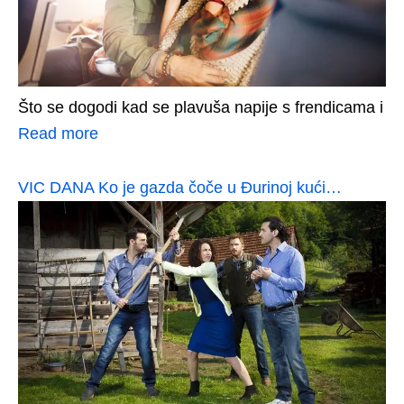
Što se dogodi kad se plavuša napije s frendicama i
Read more
VIC DANA Ko je gazda čoče u Đurinoj kući…