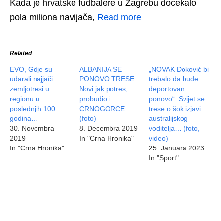
Kada je hrvatske fudbalere u Zagrebu dočekalo
pola miliona navijača,
Read more
Related
EVO, Gdje su
ALBANIJA SE
„NOVAK Đoković bi
udarali najjači
PONOVO TRESE:
trebalo da bude
zemljotresi u
Novi jak potres,
deportovan
regionu u
probudio i
ponovo“: Svijet se
poslednjih 100
CRNOGORCE…
trese o šok izjavi
godina…
(foto)
australijskog
30. Novembra
8. Decembra 2019
voditelja… (foto,
2019
In "Crna Hronika"
video)
In "Crna Hronika"
25. Januara 2023
In "Sport"