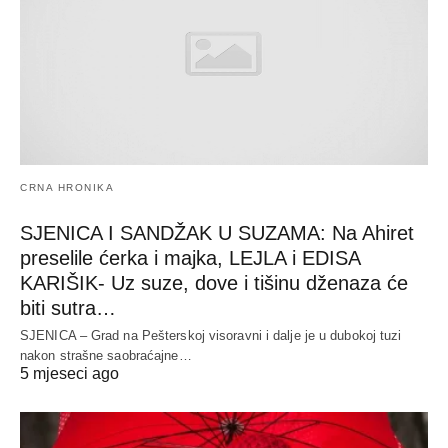
CRNA HRONIKA
SJENICA I SANDŽAK U SUZAMA: Na Ahiret
preselile ćerka i majka, LEJLA i EDISA
KARIŠIK- Uz suze, dove i tišinu dženaza će
biti sutra…
SJENICA – Grad na Pešterskoj visoravni i dalje je u dubokoj tuzi
nakon strašne saobraćajne…
5 mjeseci ago