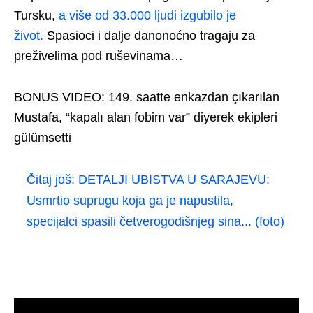
Tursku,
a više od 33.000 ljudi izgubilo je
život.
Spasioci i dalje danonoćno tragaju za
preživelima pod ruševinama…
BONUS VIDEO: 149. saatte enkazdan çıkarılan
Mustafa, “kapalı alan fobim var” diyerek ekipleri
gülümsetti
Čitaj još:
DETALJI UBISTVA U SARAJEVU:
Usmrtio suprugu koja ga je napustila,
specijalci spasili četverogodišnjeg sina... (foto)