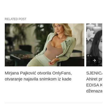
RELATED POST
Mirjana Pajković otvorila OnlyFans, 
SJENICA 
otvaranje najavila snimkom iz kade
Ahiret pres
EDISA KARI
dženaza će