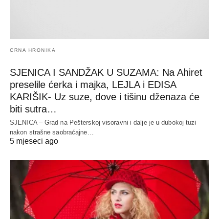
CRNA HRONIKA
SJENICA I SANDŽAK U SUZAMA: Na Ahiret
preselile ćerka i majka, LEJLA i EDISA
KARIŠIK- Uz suze, dove i tišinu dženaza će
biti sutra…
SJENICA – Grad na Pešterskoj visoravni i dalje je u dubokoj tuzi
nakon strašne saobraćajne…
5 mjeseci ago