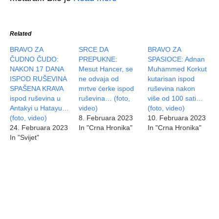
Related
BRAVO ZA
SRCE DA
BRAVO ZA
ČUDNO ČUDO:
PREPUKNE:
SPASIOCE: Adnan
NAKON 17 DANA
Mesut Hancer, se
Muhammed Korkut
ISPOD RUŠEVINA
ne odvaja od
kutarisan ispod
SPAŠENA KRAVA
mrtve ćerke ispod
ruševina nakon
ispod ruševina u
ruševina… (foto,
više od 100 sati…
Antakyi u Hatayu…
video)
(foto, video)
(foto, video)
8. Februara 2023
10. Februara 2023
24. Februara 2023
In "Crna Hronika"
In "Crna Hronika"
In "Svijet"