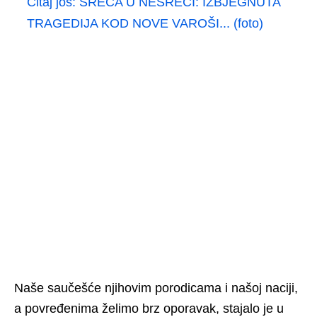
Čitaj još:
SREĆA U NESREĆI: IZBJEGNUTA
TRAGEDIJA KOD NOVE VAROŠI... (foto)
Naše saučešće njihovim porodicama i našoj naciji,
a povređenima želimo brz oporavak, stajalo je u