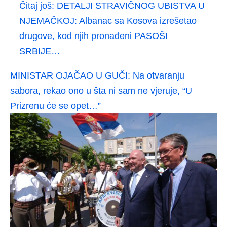
Čitaj još:
DETALJI STRAVIČNOG UBISTVA U
NJEMAČKOJ: Albanac sa Kosova izrešetao
drugove, kod njih pronađeni PASOŠI
SRBIJE…
MINISTAR OJAČAO U GUČI: Na otvaranju
sabora, rekao ono u šta ni sam ne vjeruje, “U
Prizrenu će se opet…”