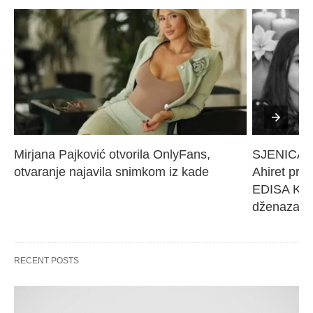
Mirjana Pajković otvorila OnlyFans, 
SJENICA 
otvaranje najavila snimkom iz kade
Ahiret pres
EDISA KARI
dženaza će
RECENT POSTS