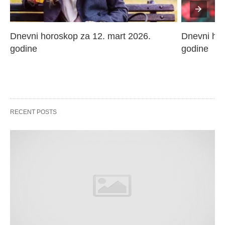
Dnevni horoskop za 12. mart 2026. 
Dnevni hor
godine
godine
RECENT POSTS