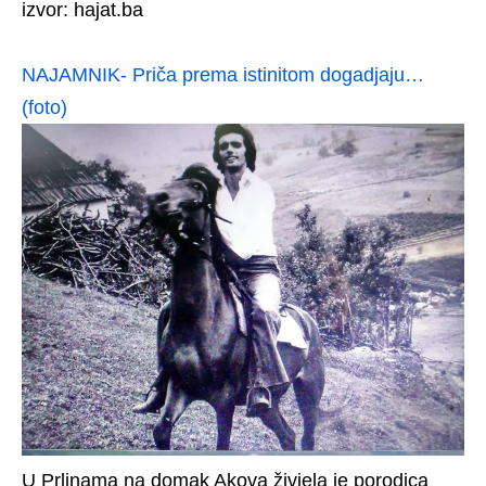
izvor: hajat.ba
NAJAMNIK- Priča prema istinitom dogadjaju…
(foto)
U Prlinama na domak Akova živjela je porodica