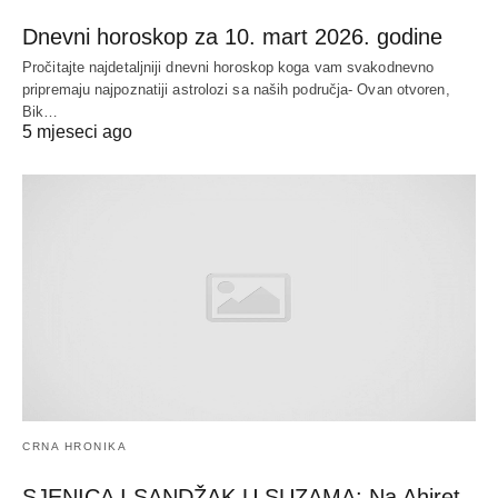
Dnevni horoskop za 10. mart 2026. godine
Pročitajte najdetaljniji dnevni horoskop koga vam svakodnevno
pripremaju najpoznatiji astrolozi sa naših područja- Ovan otvoren,
Bik…
5 mjeseci ago
CRNA HRONIKA
SJENICA I SANDŽAK U SUZAMA: Na Ahiret