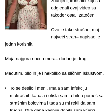
zbunjeni, korisnici koji su
odgledali ovaj video su
također ostali zatečeni.
Ovo je tako strašno, moj
najveći strah– napisao je
jedan korisnik.
Moja najgora noćna mora– dodao je drugi.
Međutim, bilo ih je i nekoliko sa sličnim iskustvom.
To se desilo i meni. Imala sam infekciju
mokraćnih kanala i otišla sam u hitnu pomoć sa
strašnim bolovima i tada su mi rekli da sam
trudna. Dva dana kasnije dobila sam kćerku –