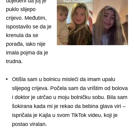
ubjeđeni da joj je
puklo slijepo
crijevo. Međutim,
ispostavilo se da je
krenula da se
porađa, iako nije
imala pojma da je
trudna.
Otišla sam u bolnicu misleći da imam upalu
slijepog crijeva. Počela sam da vrištim od bolova
i doktor je utrčao u moju bolničku sobu. Bila sam
šokirana kada mi je rekao da bebina glava viri –
ispričala je Kajla u svom TikTok videu, koji je
postao viralan.