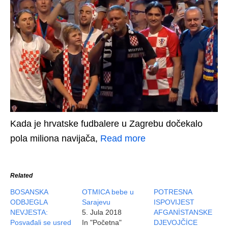
Kada je hrvatske fudbalere u Zagrebu dočekalo
pola miliona navijača,
Read more
Related
BOSANSKA
OTMICA bebe u
POTRESNA
ODBJEGLA
Sarajevu
ISPOVIJEST
NEVJESTA:
5. Jula 2018
AFGANİSTANSKE
Posvađali se usred
In "Početna"
DJEVOJČİCE