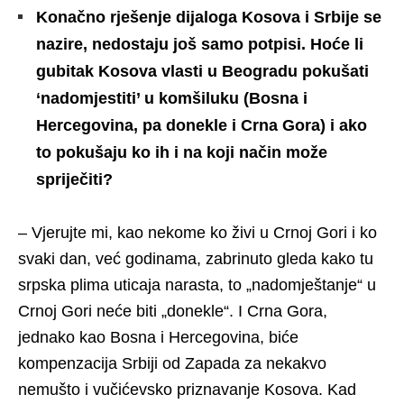
Konačno rješenje dijaloga Kosova i Srbije se
nazire, nedostaju još samo potpisi. Hoće li
gubitak Kosova vlasti u Beogradu pokušati
‘nadomjestiti’ u komšiluku (Bosna i
Hercegovina, pa donekle i Crna Gora) i ako
to pokušaju ko ih i na koji način može
spriječiti?
– Vjerujte mi, kao nekome ko živi u Crnoj Gori i ko
svaki dan, već godinama, zabrinuto gleda kako tu
srpska plima uticaja narasta, to „nadomještanje“ u
Crnoj Gori neće biti „donekle“. I Crna Gora,
jednako kao Bosna i Hercegovina, biće
kompenzacija Srbiji od Zapada za nekakvo
nemušto i vučićevsko priznavanje Kosova. Kad