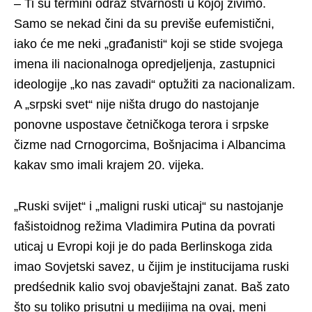
– Ti su termini odraz stvarnosti u kojoj živimo.
Samo se nekad čini da su previše eufemistični,
iako će me neki „građanisti“ koji se stide svojega
imena ili nacionalnoga opredjeljenja, zastupnici
ideologije „ko nas zavadi“ optužiti za nacionalizam.
A „srpski svet“ nije ništa drugo do nastojanje
ponovne uspostave četničkoga terora i srpske
čizme nad Crnogorcima, Bošnjacima i Albancima
kakav smo imali krajem 20. vijeka.
„Ruski svijet“ i „maligni ruski uticaj“ su nastojanje
fašistoidnog režima Vladimira Putina da povrati
uticaj u Evropi koji je do pada Berlinskoga zida
imao Sovjetski savez, u čijim je institucijama ruski
predśednik kalio svoj obavještajni zanat. Baš zato
što su toliko prisutni u medijima na ovaj, meni