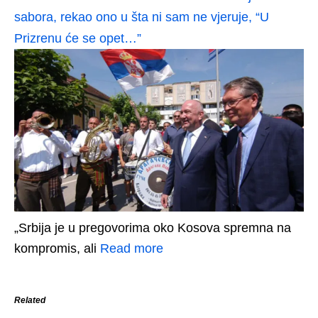
sabora, rekao ono u šta ni sam ne vjeruje, “U
Prizrenu će se opet…”
„Srbija je u pregovorima oko Kosova spremna na
kompromis, ali
Read more
Related