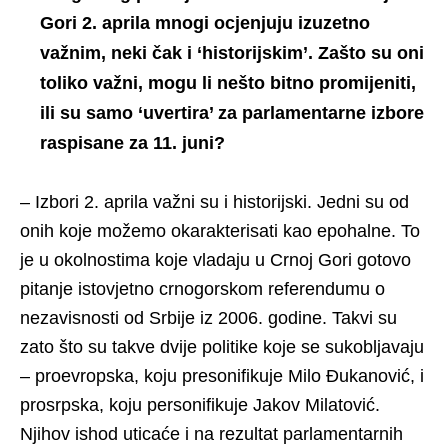
Gori 2. aprila mnogi ocjenjuju izuzetno
važnim, neki čak i ‘historijskim’. Zašto su oni
toliko važni, mogu li nešto bitno promijeniti,
ili su samo ‘uvertira’ za parlamentarne izbore
raspisane za 11. juni?
– Izbori 2. aprila važni su i historijski. Jedni su od
onih koje možemo okarakterisati kao epohalne. To
je u okolnostima koje vladaju u Crnoj Gori gotovo
pitanje istovjetno crnogorskom referendumu o
nezavisnosti od Srbije iz 2006. godine. Takvi su
zato što su takve dvije politike koje se sukobljavaju
– proevropska, koju presonifikuje Milo Đukanović, i
prosrpska, koju personifikuje Jakov Milatović.
Njihov ishod uticaće i na rezultat parlamentarnih