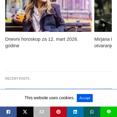
Dnevni horoskop za 12. mart 2026. 
Mirjana Paj
godine
otvaranje 
RECENT POSTS
This website uses cookies.
Accept
L