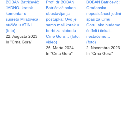
BOBAN Batrićević:
Prof. dr BOBAN
BOBAN Batrićević:
JADNO- kratak
Batrićević nakon
Građanska
komentar o
obustavljanja
neposlušnost jedini
susretu Milatovića i
postupka: Ovo je
spas za Crnu
Vučića u ATINI…
samo mali korak u
Goru, ako budemo
(foto)
borbi za slobodu
śeđeli i čekali-
22. Augusta 2023
Crne Gore… (foto,
nestaćemo…
In "Crna Gora"
video)
(foto)
26. Marta 2024
2. Novembra 2023
In "Crna Gora"
In "Crna Gora"