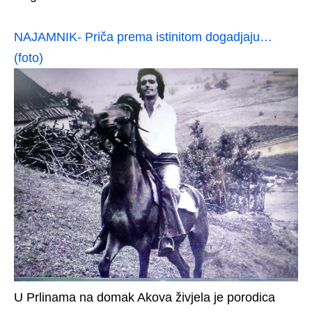
NAJAMNIK- Priča prema istinitom dogadjaju…
(foto)
U Prlinama na domak Akova živjela je porodica