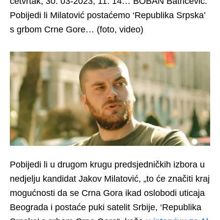
četvrtak, 30: 03-2023, 11: 14… BOBAN Batrićević:
Pobijedi li Milatović postaćemo ‘Republika Srpska’
s grbom Crne Gore… (foto, video)
Pobijedi li u drugom krugu predsjedničkih izbora u
nedjelju kandidat Jakov Milatović, „to će značiti kraj
mogućnosti da se Crna Gora ikad oslobodi uticaja
Beograda i postaće puki satelit Srbije, ‘Republika