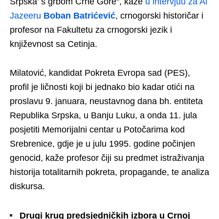
Srpska’ s grbom Crne Gore“, kaže
u intervjuu za Al
Jazeeru
Boban Batrićević
, crnogorski historičar i
profesor na Fakultetu za crnogorski jezik i
književnost sa Cetinja.
Milatović, kandidat Pokreta Evropa sad (PES),
profil je ličnosti koji bi jednako bio kadar otići na
proslavu 9. januara, neustavnog dana bh. entiteta
Republika Srpska, u Banju Luku, a onda 11. jula
posjetiti Memorijalni centar u Potočarima kod
Srebrenice, gdje je u julu 1995. godine počinjen
genocid, kaže profesor čiji su predmet istraživanja
historija totalitarnih pokreta, propagande, te analiza
diskursa.
Drugi krug predsjedničkih izbora u Crnoj