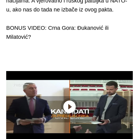
nacijama. A vjerovatno i ruskog patuljka u NATO-
u, ako nas do tada ne izbače iz ovog pakta.
BONUS VIDEO: Crna Gora: Đukanović ili
Milatović?