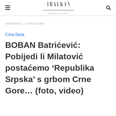
HOMEPAGE
CRNA GORA
Crna Gora
BOBAN Batrićević:
Pobijedi li Milatović
postaćemo ‘Republika
Srpska’ s grbom Crne
Gore… (foto, video)