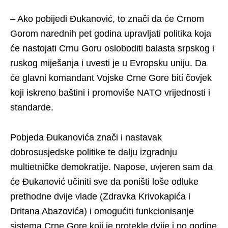
– Ako pobijedi Đukanović, to znači da će Crnom
Gorom narednih pet godina upravljati politika koja
će nastojati Crnu Goru osloboditi balasta srpskog i
ruskog miješanja i uvesti je u Evropsku uniju. Da
će glavni komandant Vojske Crne Gore biti čovjek
koji iskreno baštini i promoviše NATO vrijednosti i
standarde.
Pobjeda Đukanovića znači i nastavak
dobrosusjedske politike te dalju izgradnju
multietničke demokratije. Napose, uvjeren sam da
će Đukanović učiniti sve da poništi loše odluke
prethodne dvije vlade (Zdravka Krivokapića i
Dritana Abazovića) i omogućiti funkcionisanje
sistema Crne Gore koji je protekle dvije i po godine