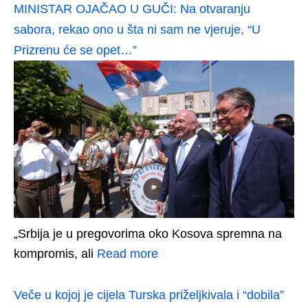
MINISTAR OJAČAO U GUČI: Na otvaranju
sabora, rekao ono u šta ni sam ne vjeruje, “U
Prizrenu će se opet…”
„Srbija je u pregovorima oko Kosova spremna na
kompromis, ali
Read more
Veče u kojoj je cijela Turska priželjkivala i “dobila”