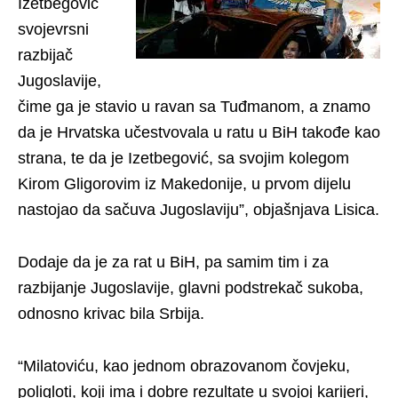
Izetbegović
svojevrsni
razbijač
Jugoslavije,
čime ga je stavio u ravan sa Tuđmanom, a znamo
da je Hrvatska učestvovala u ratu u BiH takođe kao
strana, te da je Izetbegović, sa svojim kolegom
Kirom Gligorovim iz Makedonije, u prvom dijelu
nastojao da sačuva Jugoslaviju”, objašnjava Lisica.
Dodaje da je za rat u BiH, pa samim tim i za
razbijanje Jugoslavije, glavni podstrekač sukoba,
odnosno krivac bila Srbija.
“Milatoviću, kao jednom obrazovanom čovjeku,
poligloti, koji ima i dobre rezultate u svojoj karijeri,