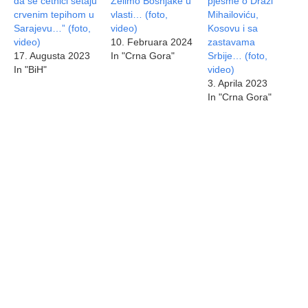
da se četnici šetaju
Želimo Bošnjake u
pjesme o Draži
crvenim tepihom u
vlasti… (foto,
Mihailoviću,
Sarajevu…” (foto,
video)
Kosovu i sa
video)
10. Februara 2024
zastavama
17. Augusta 2023
In "Crna Gora"
Srbije… (foto,
In "BiH"
video)
3. Aprila 2023
In "Crna Gora"