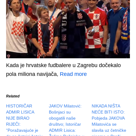
Kada je hrvatske fudbalere u Zagrebu dočekalo
pola miliona navijača,
Read more
Related
HISTORIČAR
JAKOV Milatović:
NIKADA NIŠTA
ADMIR LISICA
Bošnjaci su
NEĆE BITI ISTO:
NIJE BIRAO
obogatili naše
Pobjeda JAKOVA
RIJEČI:
društvo; Istoričar
Milatovića se
“Poražavajuće je
ADMIR Lisica:
slavila uz četničke