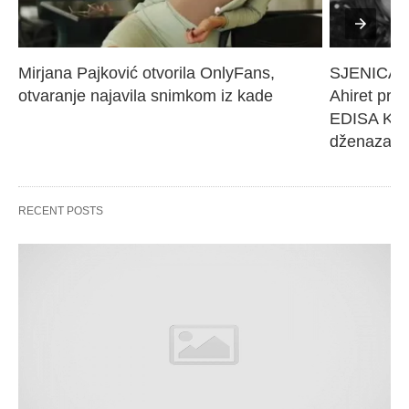
Mirjana Pajković otvorila OnlyFans, 
SJENICA 
otvaranje najavila snimkom iz kade
Ahiret pres
EDISA KARI
dženaza će
RECENT POSTS