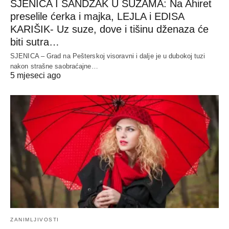
SJENICA I SANDŽAK U SUZAMA: Na Ahiret
preselile ćerka i majka, LEJLA i EDISA
KARIŠIK- Uz suze, dove i tišinu dženaza će
biti sutra…
SJENICA – Grad na Pešterskoj visoravni i dalje je u dubokoj tuzi
nakon strašne saobraćajne…
5 mjeseci ago
ZANIMLJIVOSTI