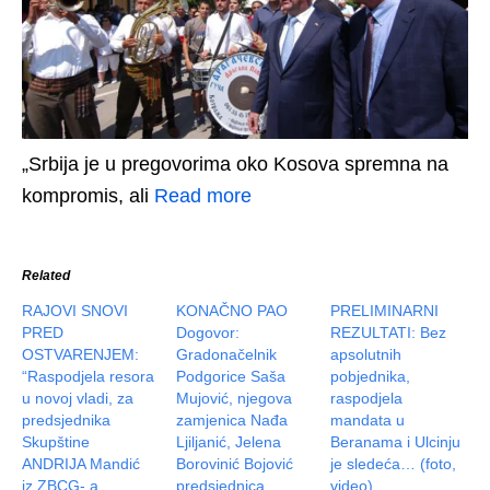
„Srbija je u pregovorima oko Kosova spremna na
kompromis, ali
Read more
Related
RAJOVI SNOVI
KONAČNO PAO
PRELIMINARNI
PRED
Dogovor:
REZULTATI: Bez
OSTVARENJEM:
Gradonačelnik
apsolutnih
“Raspodjela resora
Podgorice Saša
pobjednika,
u novoj vladi, za
Mujović, njegova
raspodjela
predsjednika
zamjenica Nađa
mandata u
Skupštine
Ljiljanić, Jelena
Beranama i Ulcinju
ANDRIJA Mandić
Borovinić Bojović
je sledeća… (foto,
iz ZBCG- a…
predsjednica
video)