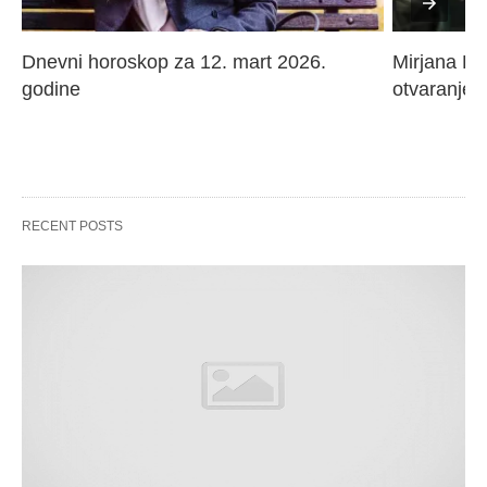
Dnevni horoskop za 12. mart 2026. 
Mirjana Paj
godine
otvaranje 
RECENT POSTS