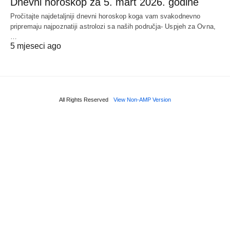
Dnevni horoskop za 5. mart 2026. godine
Pročitajte najdetaljniji dnevni horoskop koga vam svakodnevno
pripremaju najpoznatiji astrolozi sa naših područja- Uspjeh za Ovna,
…
5 mjeseci ago
All Rights Reserved
View Non-AMP Version