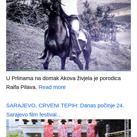
U Prlinama na domak Akova živjela je porodica
Raifa Pilava.
Read more
SARAJEVO, CRVENI TEPIH: Danas počinje 24.
Sarajevo film festival…