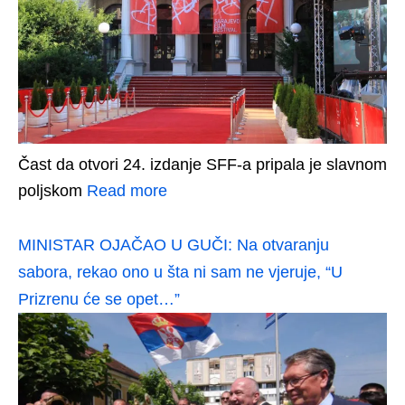
Čast da otvori 24. izdanje SFF-a pripala je slavnom
poljskom
Read more
MINISTAR OJAČAO U GUČI: Na otvaranju
sabora, rekao ono u šta ni sam ne vjeruje, “U
Prizrenu će se opet…”