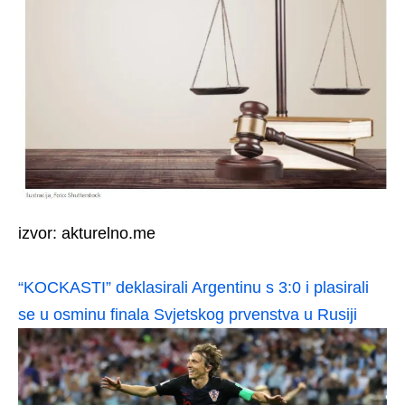
izvor: akturelno.me
“KOCKASTI” deklasirali Argentinu s 3:0 i plasirali
se u osminu finala Svjetskog prvenstva u Rusiji