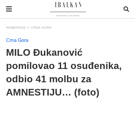
HOMEPAGE
CRNA GORA
Crna Gora
MILO Đukanović
pomilovao 11 osuđenika,
odbio 41 molbu za
AMNESTIJU… (foto)