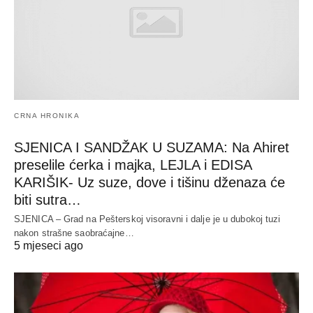
CRNA HRONIKA
SJENICA I SANDŽAK U SUZAMA: Na Ahiret
preselile ćerka i majka, LEJLA i EDISA
KARIŠIK- Uz suze, dove i tišinu dženaza će
biti sutra…
SJENICA – Grad na Pešterskoj visoravni i dalje je u dubokoj tuzi
nakon strašne saobraćajne…
5 mjeseci ago