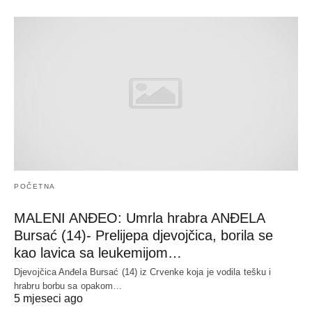
POČETNA
MALENI ANĐEO: Umrla hrabra ANĐELA
Bursać (14)- Prelijepa djevojčica, borila se
kao lavica sa leukemijom…
Djevojčica Anđela Bursać (14) iz Crvenke koja je vodila tešku i
hrabru borbu sa opakom…
5 mjeseci ago