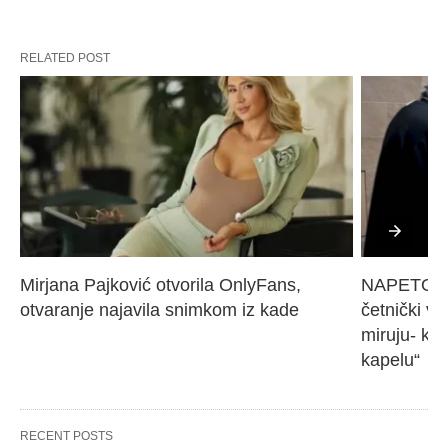
RELATED POST
Mirjana Pajković otvorila OnlyFans, 
NAPETO U 
otvaranje najavila snimkom iz kade
četnički vo
miruju- kr
kapelu“
RECENT POSTS