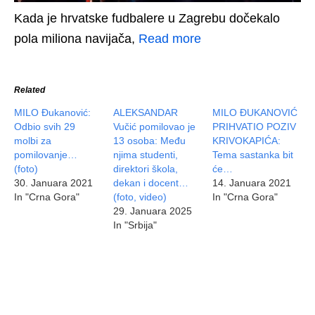
Kada je hrvatske fudbalere u Zagrebu dočekalo
pola miliona navijača,
Read more
Related
MILO Đukanović:
ALEKSANDAR
MILO ĐUKANOVIĆ
Odbio svih 29
Vučić pomilovao je
PRIHVATIO POZIV
molbi za
13 osoba: Među
KRIVOKAPIĆA:
pomilovanje…
njima studenti,
Tema sastanka bit
(foto)
direktori škola,
će…
30. Januara 2021
dekan i docent…
14. Januara 2021
In "Crna Gora"
(foto, video)
In "Crna Gora"
29. Januara 2025
In "Srbija"