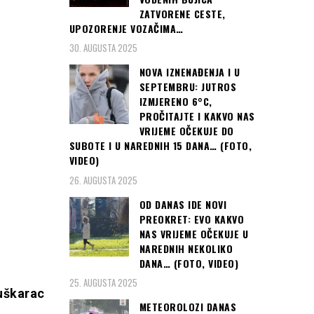
ZATVORENE CESTE,
UPOZORENJE VOZAČIMA…
30. AUGUSTA 2025
NOVA IZNENAĐENJA I U
SEPTEMBRU: JUTROS
IZMJERENO 6°C,
PROČITAJTE I KAKVO NAS
VRIJEME OČEKUJE DO
SUBOTE I U NAREDNIH 15 DANA… (FOTO,
VIDEO)
26. AUGUSTA 2025
OD DANAS IDE NOVI
PREOKRET: EVO KAKVO
NAS VRIJEME OČEKUJE U
NAREDNIH NEKOLIKO
DANA… (FOTO, VIDEO)
25. AUGUSTA 2025
muškarac
METEOROLOZI DANAS