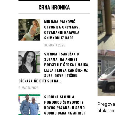
CRNA HRONIKA
MIRJANA PAJKOVIĆ
OTVORILA ONLYFANS,
OTVARANJE NAJAVILA
SNIMKOM IZ KADE
10. MARTA 2026
SJENICA I SANDŽAK U
SUZAMA: NA AHIRET
PRESELILE ĆERKA I MAJKA,
LEJLA I EDISA KARIŠIK- UZ
SUZE, DOVE I TIŠINU
DŽENAZA ĆE BITI SUTRA…
5. MARTA 2026
SUDBINA SLOMILA
PORODICU ŠEMSOVIĆ IZ
Pregovar
NOVOG PAZARA: U SAMO
blokiran
GODINU DANA NA AHIRET