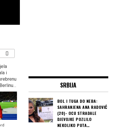
jela
ZAGREB: Kontraverzni
“KOCKASTI” deklasirali
la i
Marko Tompson opet
Argentinu s 3:0 i plasirali
 srebrenu
podijelio Hrvatsku?
se u osminu finala
SRBIJA
Berlinu…
Svjetskog prvenstva u
Rusiji
BOL I TUGA DO NEBA:
SAHRANJENA ANA RADOVIĆ
(20)- OCU STRADALE
DJEVOJKE POZLILO
Kada je hrvatske fudbalere
u Zagrebu dočekalo pola
NEKOLIKO PUTA…
ord
miliona navijača,
Read more