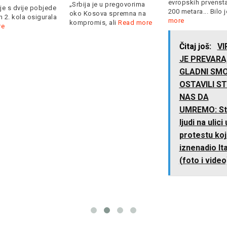
evropskih prvenst
„Srbija je u pregovorima
je s dvije pobjede
200 metara... Bilo 
oko Kosova spremna na
 2. kola osigurala
more
kompromis, ali
Read more
re
Čitaj još:
VI
JE PREVARA
GLADNI SMO
OSTAVILI ST
NAS DA
UMREMO: St
ljudi na ulici 
protestu koji
iznenadio Ital
(foto i video