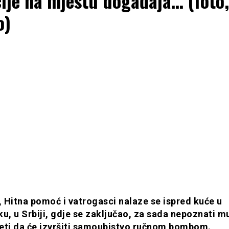
cije na mjestu događaja… (foto,
o)
a, Hitna pomoć i vatrogasci nalaze se ispred kuće u
ku, u Srbiji, gdje se zaključao, za sada nepoznati 
ijeti da će izvršiti samoubistvo ručnom bombom.
..