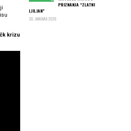
PRIZNANJA “ZLATNI
ji
LJILJAN”
nisu
30. JANUARA 2026
čk krizu