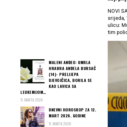
NOVI SAD
srijeda,
ulicu: M
tim poli
MALENI ANĐEO: UMRLA
HRABRA ANĐELA BURSAĆ
(14)- PRELIJEPA
DJEVOJČICA, BORILA SE
KAO LAVICA SA
LEUKEMIJOM…
11. MARTA 2026
DNEVNI HOROSKOP ZA 12.
MART 2026. GODINE
11. MARTA 2026