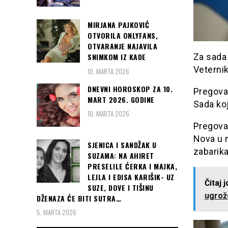
MIRJANA PAJKOVIĆ
OTVORILA ONLYFANS,
OTVARANJE NAJAVILA
Za sada
SNIMKOM IZ KADE
Veternik
10. MARTA 2026
DNEVNI HOROSKOP ZA 10.
Pregovar
MART 2026. GODINE
Sada koj
10. MARTA 2026
Pregovar
Nova u 
SJENICA I SANDŽAK U
zabarika
SUZAMA: NA AHIRET
PRESELILE ĆERKA I MAJKA,
LEJLA I EDISA KARIŠIK- UZ
Čitaj 
SUZE, DOVE I TIŠINU
ugrož
DŽENAZA ĆE BITI SUTRA…
5. MARTA 2026