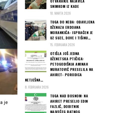
OTVARANJE NAJAVILA
SNIMKOM IZ KADE
10. MARTA 2026
TUGA DO NEBA: OBAVLJENA
DŽENAZA ERDOANA
MORANKIĆA- ISPRAĆEN JE
UZ SUZE, DOVE I TIŠINU…
15. FEBRUARA 2026
OTIŠLA JOŠ JEDNA
DŽENETSKA PTIČICA:
PETOGODIŠNJA AMINAH
MURATOVIĆ PRESELILA NA
AHIRET- PORODICA
NETJEŠNA…
8. FEBRUARA 2026
TUGA NAD BOSNOM: NA
AHIRET PRESELIO EDIN
a je
FAZLIĆ, DOBITNIK
NAJVEĆEG RATNOG