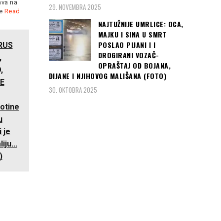
ava na
29. NOVEMBRA 2025
Hrvatska je s dvije pobjede
je
Read
već nakon 2. kola osigurala
NAJTUŽNIJE UMRLICE: OCA,
Read more
MAJKU I SINA U SMRT
POSLAO PIJANI I I
RUS
DROGIRANI VOZAČ-
,
OPRAŠTAJ OD BOJANA,
,
DIJANE I NJIHOVOG MALIŠANA (FOTO)
E
30. OKTOBRA 2025
otine
u
 je
iju...
)