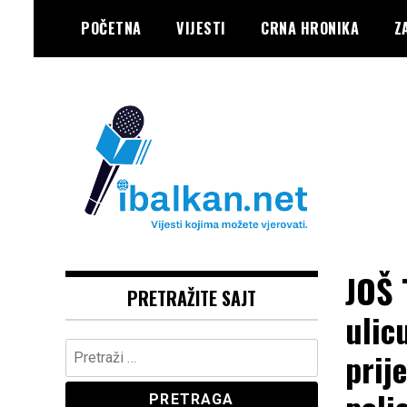
Skip
POČETNA
VIJESTI
CRNA HRONIKA
Z
to
content
Vaše Pravo, Vaš Portal
IBALKAN
JOŠ 
PRETRAŽITE SAJT
ulic
Pretraga:
prij