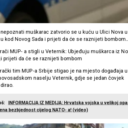
 nepoznati muškarac zatvorio se u kuću u Ulici Nova u
u kod Novog Sada i prijeti da će se raznijeti bombom
ači MUP- a stigli u Veternik: Ubjeđuju muškarca iz N
i prijeti da će se raznijeti bombom
ački tim MUP-a Srbije stigao je na mjesto događaja u
novosadskom naselju Veternik, gdje se jedan čovjek
dirao.
još:
INFORMACIJA IZ MEDIJA: Hrvatska vojska u velikoj opa
ena bezbjednost cijelog NATO- a! (video)