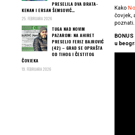
PRESELILA DVA BRATA-
Kako
No
KENAN I ERSAN ŠEMSOVIĆ…
čovjek, 
25. FEBRUARA 2026
poznati.
TUGA NAD NOVIM
PAZAROM: NA AHIRET
BONUS V
PRESELIO FERIZ BAJROVIĆ
u beog
(42) – GRAD SE OPRAŠTA
OD TIHOG I ČESTITOG
ČOVJEKA
19. FEBRUARA 2026