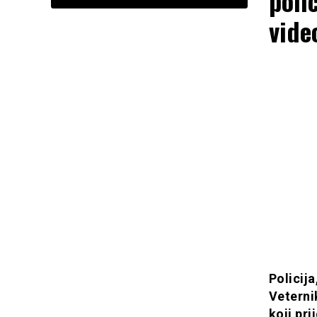
poli
vide
Policij
Veterni
koji pr