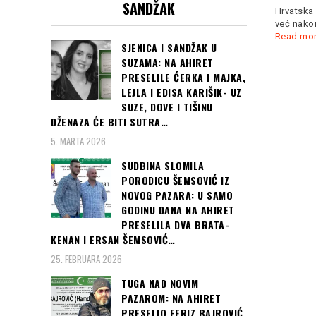
SANDŽAK
evropskih prvenstava na
Hrvatska 
200 metara... Bilo je
Read
već nakon
more
Read mo
SJENICA I SANDŽAK U
SUZAMA: NA AHIRET
Čitaj još:
VIRUS
PRESELILE ĆERKA I MAJKA,
JE PREVARA,
LEJLA I EDISA KARIŠIK- UZ
GLADNI SMO,
SUZE, DOVE I TIŠINU
OSTAVILI STE
DŽENAZA ĆE BITI SUTRA…
NAS DA
5. MARTA 2026
UMREMO: Stotine
SUDBINA SLOMILA
ljudi na ulici u
PORODICU ŠEMSOVIĆ IZ
protestu koji je
NOVOG PAZARA: U SAMO
iznenadio Italiju...
GODINU DANA NA AHIRET
(foto i video)
PRESELILA DVA BRATA-
KENAN I ERSAN ŠEMSOVIĆ…
25. FEBRUARA 2026
TUGA NAD NOVIM
PAZAROM: NA AHIRET
PRESELIO FERIZ BAJROVIĆ