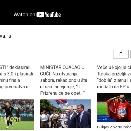
va.rs
TI” deklasirali
MINISTAR OJAČAO U
Veče u kojoj je ci
 s 3:0 i plasirali
GUČI: Na otvaranju
Turska priželjkiva
inu finala
sabora, rekao ono u šta
“dobila” zlatnu i
og prvenstva u
ni sam ne vjeruje, “U
medalju na EP u 
Prizrenu će se opet…”
Gulijev oborio rek