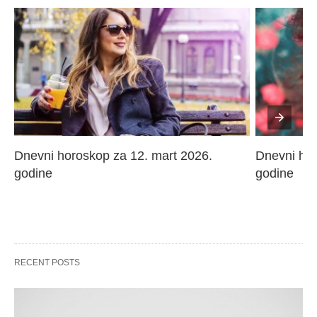
Dnevni horoskop za 12. mart 2026. 
Dnevni hor
godine
godine
RECENT POSTS