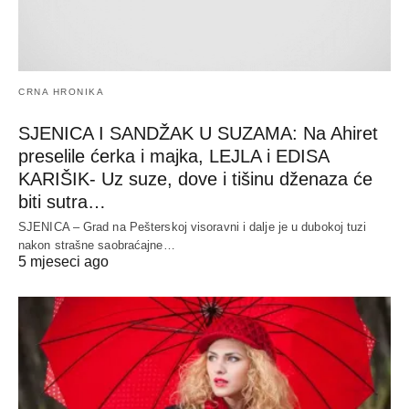
CRNA HRONIKA
SJENICA I SANDŽAK U SUZAMA: Na Ahiret
preselile ćerka i majka, LEJLA i EDISA
KARIŠIK- Uz suze, dove i tišinu dženaza će
biti sutra…
SJENICA – Grad na Pešterskoj visoravni i dalje je u dubokoj tuzi
nakon strašne saobraćajne…
5 mjeseci ago