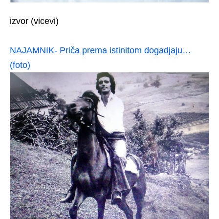
izvor (vicevi)
NAJAMNIK- Priča prema istinitom dogadjaju…
(foto)