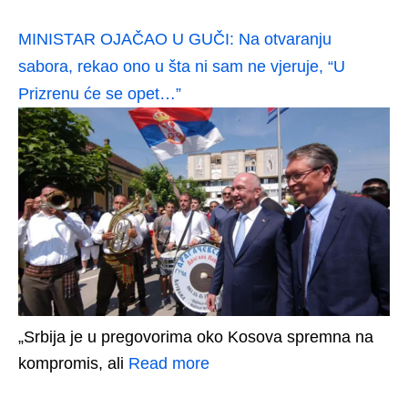
MINISTAR OJAČAO U GUČI: Na otvaranju
sabora, rekao ono u šta ni sam ne vjeruje, “U
Prizrenu će se opet…”
„Srbija je u pregovorima oko Kosova spremna na
kompromis, ali
Read more