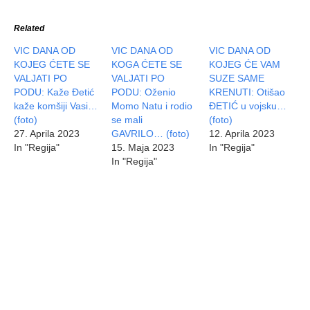
Related
VIC DANA OD
VIC DANA OD
VIC DANA OD
KOJEG ĆETE SE
KOGA ĆETE SE
KOJEG ĆE VAM
VALJATI PO
VALJATI PO
SUZE SAME
PODU: Kaže Đetić
PODU: Oženio
KRENUTI: Otišao
kaže komšiji Vasi…
Momo Natu i rodio
ĐETIĆ u vojsku…
(foto)
se mali
(foto)
27. Aprila 2023
GAVRILO… (foto)
12. Aprila 2023
In "Regija"
15. Maja 2023
In "Regija"
In "Regija"