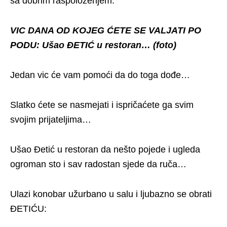
sa dobrim raspoloženjem.
VIC DANA OD KOJEG ĆETE SE VALJATI PO
PODU: Ušao ĐETIĆ u restoran… (foto)
Jedan vic će vam pomoći da do toga dođe…
Slatko ćete se nasmejati i ispričaćete ga svim
svojim prijateljima…
Ušao Đetić u restoran da nešto pojede i ugleda
ogroman sto i sav radostan sjede da ruča…
Ulazi konobar užurbano u salu i ljubazno se obrati
ĐETIĆU: