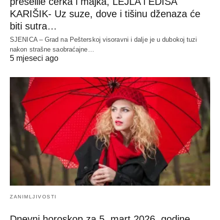
preselile ćerka i majka, LEJLA i EDISA
KARIŠIK- Uz suze, dove i tišinu dženaza će
biti sutra…
SJENICA – Grad na Pešterskoj visoravni i dalje je u dubokoj tuzi
nakon strašne saobraćajne…
5 mjeseci ago
ZANIMLJIVOSTI
Dnevni horoskop za 5. mart 2026. godine