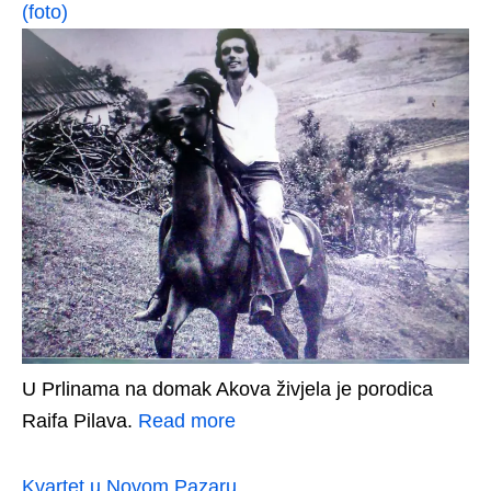
(foto)
U Prlinama na domak Akova živjela je porodica
Raifa Pilava.
Read more
Kvartet u Novom Pazaru