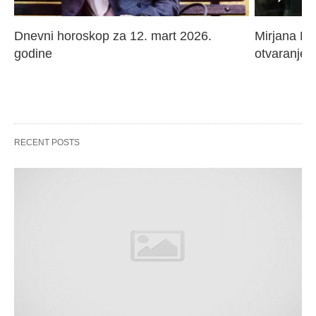
Dnevni horoskop za 12. mart 2026. 
Mirjana Paj
godine
otvaranje 
RECENT POSTS