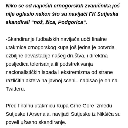
Niko se od najviših crnogorskih zvaničnika još
nije oglasio nakon što su navijači FK Sutjeska
skandirali “nož, žica, Podgorica”.
-Skandiranje fudbalskih navijača uoči finalne
utakmice crnogorskog kupa još jedna je potvrda
ozbiljne devastacije našeg društva, i direktna
posljedica tolerisanja ili podstrekivanja
nacionalističkih ispada i ekstremizma od strane
različitih aktera na javnoj sceni– napisao je on na
Twitteru.
Pred finalnu utakmicu Kupa Crne Gore između
Sutjeske i Arsenala, navijači Sutjeske iz Nikšića su
poveli užasno skandiranje.