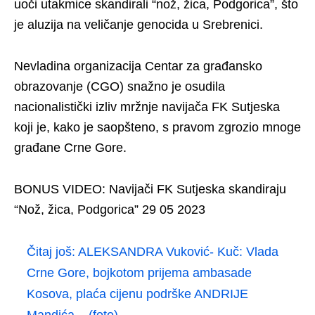
uoči utakmice skandirali “nož, žica, Podgorica”, što
je aluzija na veličanje genocida u Srebrenici.
Nevladina organizacija Centar za građansko
obrazovanje (CGO) snažno je osudila
nacionalistički izliv mržnje navijača FK Sutjeska
koji je, kako je saopšteno, s pravom zgrozio mnoge
građane Crne Gore.
BONUS VIDEO: Navijači FK Sutjeska skandiraju
“Nož, žica, Podgorica” 29 05 2023
Čitaj još:
ALEKSANDRA Vuković- Kuč: Vlada
Crne Gore, bojkotom prijema ambasade
Kosova, plaća cijenu podrške ANDRIJE