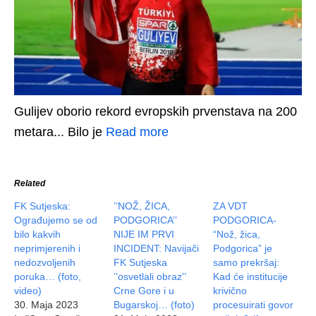
Gulijev oborio rekord evropskih prvenstava na 200
metara... Bilo je
Read more
Related
FK Sutjeska:
’’NOŽ, ŽICA,
ZA VDT
Ograđujemo se od
PODGORICA’’
PODGORICA-
bilo kakvih
NIJE IM PRVI
“Nož, žica,
neprimjerenih i
INCIDENT: Navijači
Podgorica” je
nedozvoljenih
FK Sutjeska
samo prekršaj:
poruka… (foto,
’’osvetlali obraz’’
Kad će institucije
video)
Crne Gore i u
krivično
30. Maja 2023
Bugarskoj… (foto)
procesuirati govor