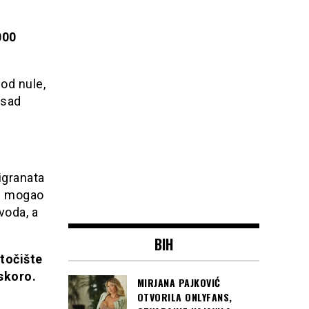
000
 od nule,
osad
igranata
se mogao
voda, a
BIH
utočište
 skoro.
MIRJANA PAJKOVIĆ
OTVORILA ONLYFANS,
u