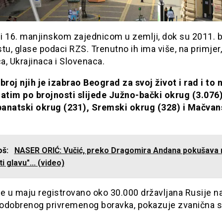
ni 16. manjinskom zajednicom u zemlji, dok su 2011. bi
tu, glase podaci RZS. Trenutno ih ima više, na primjer
, Ukrajinaca i Slovenaca.
broj njih je izabrao Beograd za svoj život i rad i to n
Zatim po brojnosti slijede Južno-bački okrug (3.076)
anatski okrug (231), Sremski okrug (328) i Mačvan
još:
NASER ORIĆ: Vučić, preko Dragomira Andana pokušava 
ti glavu"... (video)
 je u maju registrovano oko 30.000 državljana Rusije n
odobrenog privremenog boravka, pokazuje zvanična st