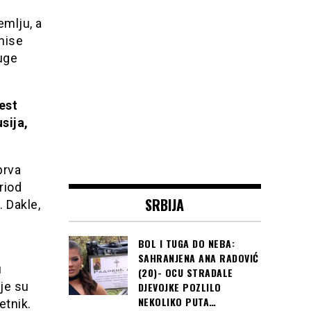
emlju, a
znise
ruge
est
sija,
prva
riod
SRBIJA
 Dakle,
BOL I TUGA DO NEBA:
SAHRANJENA ANA RADOVIĆ
u
(20)- OCU STRADALE
ije su
DJEVOJKE POZLILO
NEKOLIKO PUTA…
etnik.