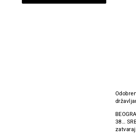
Odobren
državlja
BEOGRAD:
38… SRB
zatvaraj