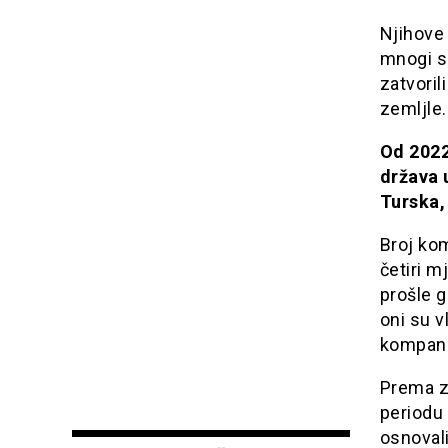
Njihove 
mnogi su
zatvorili
zemljle.
Od 2022
država u
Turska,
Broj kom
četiri m
prošle g
oni su v
kompani
Prema z
periodu 
osnovali