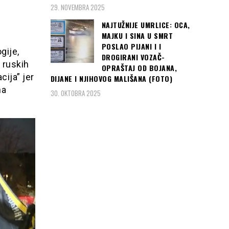
29. NOVEMBRA 2025
NAJTUŽNIJE UMRLICE: OCA,
MAJKU I SINA U SMRT
POSLAO PIJANI I I
gije,
DROGIRANI VOZAČ-
 ruskih
OPRAŠTAJ OD BOJANA,
cija” jer
DIJANE I NJIHOVOG MALIŠANA (FOTO)
na
30. OKTOBRA 2025