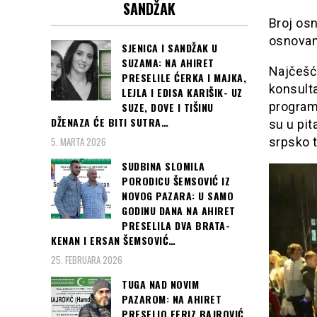
SANDŽAK
Broj osn
osnovani
SJENICA I SANDŽAK U
SUZAMA: NA AHIRET
Najčešće
PRESELILE ĆERKA I MAJKA,
konsulta
LEJLA I EDISA KARIŠIK- UZ
programe
SUZE, DOVE I TIŠINU
DŽENAZA ĆE BITI SUTRA…
su u pit
5. MARTA 2026
srpsko t
SUDBINA SLOMILA
PORODICU ŠEMSOVIĆ IZ
NOVOG PAZARA: U SAMO
GODINU DANA NA AHIRET
PRESELILA DVA BRATA-
KENAN I ERSAN ŠEMSOVIĆ…
25. FEBRUARA 2026
TUGA NAD NOVIM
PAZAROM: NA AHIRET
PRESELIO FERIZ BAJROVIĆ