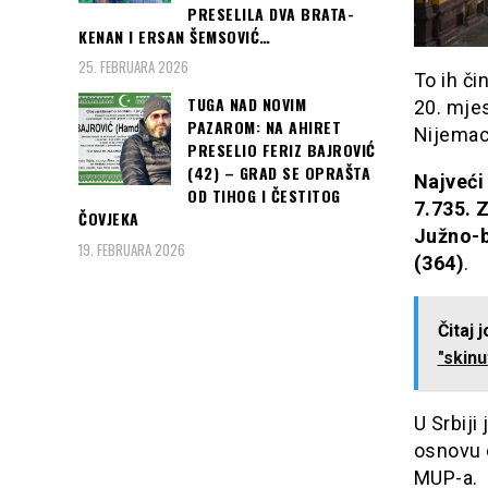
PRESELILA DVA BRATA-
KENAN I ERSAN ŠEMSOVIĆ…
25. FEBRUARA 2026
To ih či
TUGA NAD NOVIM
20. mjes
PAZAROM: NA AHIRET
Nijemaca
PRESELIO FERIZ BAJROVIĆ
(42) – GRAD SE OPRAŠTA
Najveći 
OD TIHOG I ČESTITOG
7.735. 
ČOVJEKA
Južno-b
19. FEBRUARA 2026
(364)
.
Čitaj 
"skinu
U Srbiji
osnovu 
MUP-a.