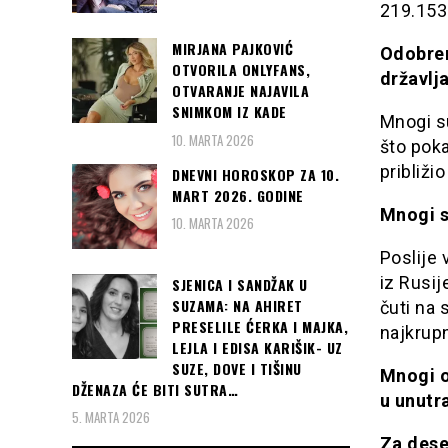
219.153 
MIRJANA PAJKOVIĆ
Odobren
OTVORILA ONLYFANS,
državlja
OTVARANJE NAJAVILA
SNIMKOM IZ KADE
Mnogi su
10. MARTA 2026
što poka
približio
DNEVNI HOROSKOP ZA 10.
MART 2026. GODINE
Mnogi se
10. MARTA 2026
Poslije 
iz Rusij
SJENICA I SANDŽAK U
SUZAMA: NA AHIRET
čuti na 
PRESELILE ĆERKA I MAJKA,
najkrupn
LEJLA I EDISA KARIŠIK- UZ
SUZE, DOVE I TIŠINU
Mnogi od
DŽENAZA ĆE BITI SUTRA…
u unutra
5. MARTA 2026
Za deset