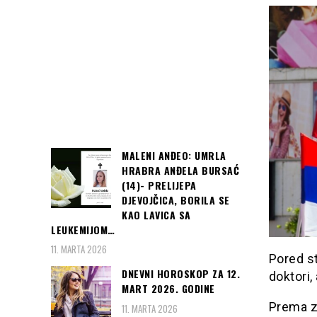
MALENI ANĐEO: UMRLA
HRABRA ANĐELA BURSAĆ
(14)- PRELIJEPA
DJEVOJČICA, BORILA SE
KAO LAVICA SA
LEUKEMIJOM…
11. MARTA 2026
Pored st
DNEVNI HOROSKOP ZA 12.
doktori,
MART 2026. GODINE
Prema zv
11. MARTA 2026