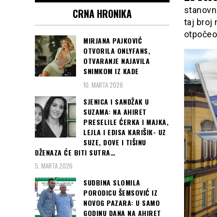
stanovni
CRNA HRONIKA
taj broj
otpočeo,
MIRJANA PAJKOVIĆ
OTVORILA ONLYFANS,
OTVARANJE NAJAVILA
SNIMKOM IZ KADE
10. MARTA 2026
SJENICA I SANDŽAK U
SUZAMA: NA AHIRET
PRESELILE ĆERKA I MAJKA,
LEJLA I EDISA KARIŠIK- UZ
SUZE, DOVE I TIŠINU
DŽENAZA ĆE BITI SUTRA…
5. MARTA 2026
SUDBINA SLOMILA
PORODICU ŠEMSOVIĆ IZ
NOVOG PAZARA: U SAMO
GODINU DANA NA AHIRET