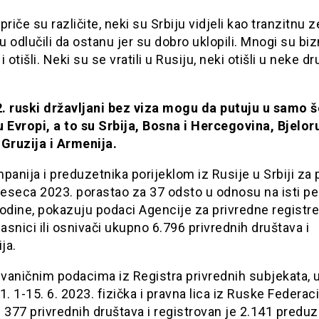
priče su različite, neki su Srbiju vidjeli kao tranzitnu z
 odlučili da ostanu jer su dobro uklopili. Mnogi su bi
 i otišli. Neki su se vratili u Rusiju, neki otišli u neke d
. ruski državljani bez viza mogu da putuju u samo š
 Evropi, a to su Srbija, Bosna i Hercegovina, Bjeloru
 Gruzija i Armenija.
panija i preduzetnika porijeklom iz Rusije u Srbiji za 
jeseca 2023. porastao za 37 odsto u odnosu na isti pe
odine, pokazuju podaci Agencije za privredne registre.
lasnici ili osnivači ukupno 6.796 privrednih društava i
ja.
vaničnim podacima iz Registra privrednih subjekata, 
1. 1-15. 6. 2023. fizička i pravna lica iz Ruske Federac
 377 privrednih društava i registrovan je 2.141 preduz