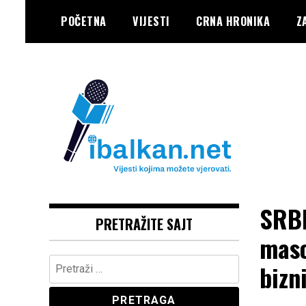
Skip
POČETNA
VIJESTI
CRNA HRONIKA
Z
to
content
Vaše Pravo, Vaš Portal
IBALKAN
SRBI
PRETRAŽITE SAJT
maso
Pretraga:
bizn