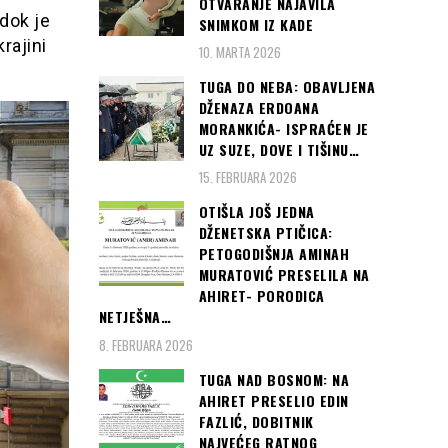
OTVARANJE NAJAVILA
 dok je
SNIMKOM IZ KADE
rajini
10. MARTA 2026
TUGA DO NEBA: OBAVLJENA
DŽENAZA ERDOANA
MORANKIĆA- ISPRAĆEN JE
UZ SUZE, DOVE I TIŠINU…
15. FEBRUARA 2026
OTIŠLA JOŠ JEDNA
DŽENETSKA PTIČICA:
PETOGODIŠNJA AMINAH
MURATOVIĆ PRESELILA NA
AHIRET- PORODICA
NETJEŠNA…
8. FEBRUARA 2026
TUGA NAD BOSNOM: NA
AHIRET PRESELIO EDIN
FAZLIĆ, DOBITNIK
NAJVEĆEG RATNOG