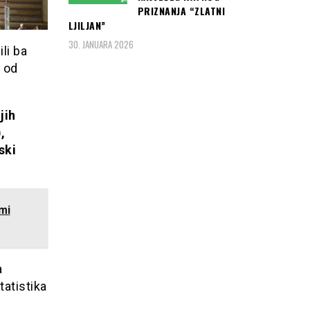
PRIZNANJA “ZLATNI
LJILJAN”
30. JANUARA 2026
li ba
, od
jih
,
ski
mi
a
atistika