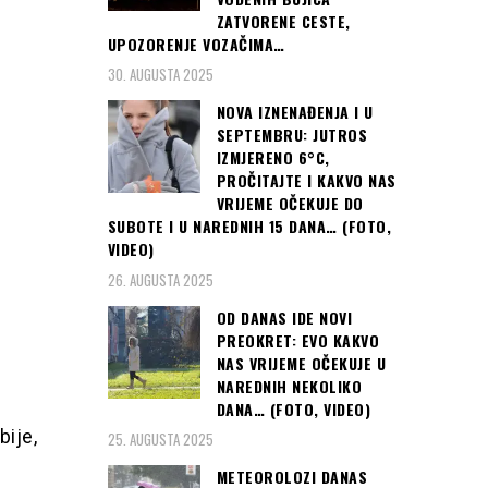
ZATVORENE CESTE,
UPOZORENJE VOZAČIMA…
30. AUGUSTA 2025
NOVA IZNENAĐENJA I U
SEPTEMBRU: JUTROS
IZMJERENO 6°C,
PROČITAJTE I KAKVO NAS
VRIJEME OČEKUJE DO
SUBOTE I U NAREDNIH 15 DANA… (FOTO,
VIDEO)
26. AUGUSTA 2025
OD DANAS IDE NOVI
PREOKRET: EVO KAKVO
NAS VRIJEME OČEKUJE U
NAREDNIH NEKOLIKO
DANA… (FOTO, VIDEO)
ije,
25. AUGUSTA 2025
METEOROLOZI DANAS