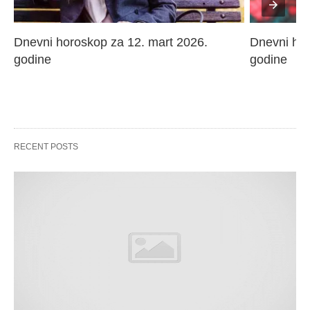
Dnevni horoskop za 12. mart 2026. 
Dnevni hor
godine
godine
RECENT POSTS