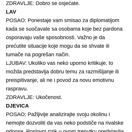
ZDRAVLJE: Dobro se osjećate.
LAV
POSAO: Ponestaje vam smisao za diplomatijom
kada se suočavate sa osobama koje bez pardona
osporavaju vaše sposobnosti. Važno je da
prećutite situacije koje mogu da se shvate ili
tumače na pogrešan način.
LJUBAV: Ukoliko vas neko uporno kritikuje, to
možda predstavlja dobru temu za razmišljanje ili
preispitivanje, ali ne i povod za novu emotivnu
raspravu.
ZDRAVLJE: Ukočenost.
DJEVICA
POSAO: Pažljivije analizirajte svoju okolinu i
nemojte dozvoliti da vas neko podstiče na rivalske
odnose. Poslovni rizik u ovom trenutku predstavlja