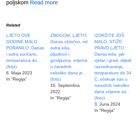
poljskom
Read more
Related
LJETO OVE
ZBOGOM, LJETO:
IZDRŽITE JOŠ
GODINE MALO
Danas oblačno, od
MALO, STIŽE
PORANILO: Danas
sutra kiša,
PRAVO LJETO:
i sutra sunčano,
pljuskovi i
Danas kiša, jak
temperatura do…
grmljavina, vrijeme
vjetar i grad, slijedi
(foto)
u narednih
razvedravanje,
6. Maja 2023
nekoliko dana je…
temparature do 34
In "Regija"
(foto)
C, očekuje nas u
15. Septembra
narednih nekoliko
2022
dana vrijeme sa…
In "Regija"
(foto)
3. Juna 2024
In "Regija"