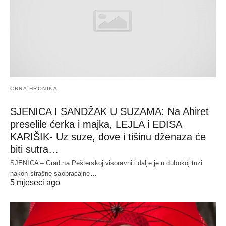
CRNA HRONIKA
SJENICA I SANDŽAK U SUZAMA: Na Ahiret
preselile ćerka i majka, LEJLA i EDISA
KARIŠIK- Uz suze, dove i tišinu dženaza će
biti sutra…
SJENICA – Grad na Pešterskoj visoravni i dalje je u dubokoj tuzi
nakon strašne saobraćajne…
5 mjeseci ago