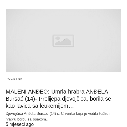
POČETNA
MALENI ANĐEO: Umrla hrabra ANĐELA
Bursać (14)- Prelijepa djevojčica, borila se
kao lavica sa leukemijom…
Djevojčica Anđela Bursać (14) iz Crvenke koja je vodila tešku i
hrabru borbu sa opakom…
5 mjeseci ago