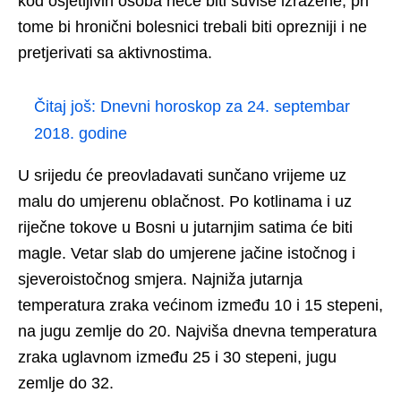
kod osjetljivih osoba neće biti suviše izražene, pri
tome bi hronični bolesnici trebali biti oprezniji i ne
pretjerivati sa aktivnostima.
Čitaj još:
Dnevni horoskop za 24. septembar
2018. godine
U srijedu će preovladavati sunčano vrijeme uz
malu do umjerenu oblačnost. Po kotlinama i uz
riječne tokove u Bosni u jutarnjim satima će biti
magle. Vetar slab do umjerene jačine istočnog i
sjeveroistočnog smjera. Najniža jutarnja
temperatura zraka većinom između 10 i 15 stepeni,
na jugu zemlje do 20. Najviša dnevna temperatura
zraka uglavnom između 25 i 30 stepeni, jugu
zemlje do 32.