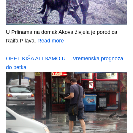
U Prlinama na domak Akova živjela je porodica
Raifa Pilava.
Read more
OPET KIŠA ALI SAMO U…-Vremenska prognoza
do petka