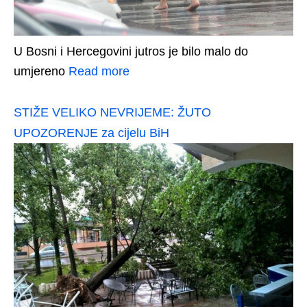
U Bosni i Hercegovini jutros je bilo malo do
umjereno
Read more
STIŽE VELIKO NEVRIJEME: ŽUTO
UPOZORENJE za cijelu BiH