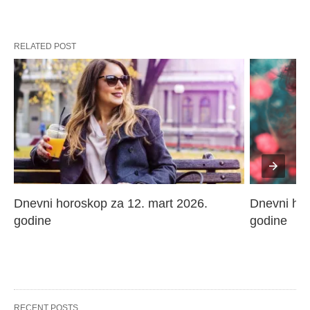
RELATED POST
Dnevni horoskop za 12. mart 2026. 
Dnevni hor
godine
godine
RECENT POSTS