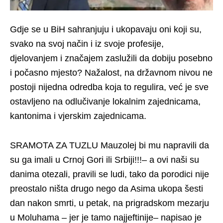
Gdje se u BiH sahranjuju i ukopavaju oni koji su,
svako na svoj način i iz svoje profesije,
djelovanjem i značajem zaslužili da dobiju posebno
i počasno mjesto? Nažalost, na državnom nivou ne
postoji nijedna odredba koja to regulira, već je sve
ostavljeno na odlučivanje lokalnim zajednicama,
kantonima i vjerskim zajednicama.
SRAMOTA ZA TUZLU Mauzolej bi mu napravili da
su ga imali u Crnoj Gori ili Srbiji!!!– a ovi naši su
danima otezali, pravili se ludi, tako da porodici nije
preostalo ništa drugo nego da Asima ukopa šesti
dan nakon smrti, u petak, na prigradskom mezarju
u Moluhama – jer je tamo najjeftinije– napisao je