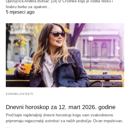
Djevojčica Anđela Bursać (14) iz Crvenke koja je vodila tešku i
hrabru borbu sa opakom…
5 mjeseci ago
ZANIMLJIVOSTI
Dnevni horoskop za 12. mart 2026. godine
Pročitajte najdetaljniji dnevni horoskop koga vam svakodnevno
pripremaju najpoznatiji astrolozi sa naših područja- Ovan impulsivan,
…