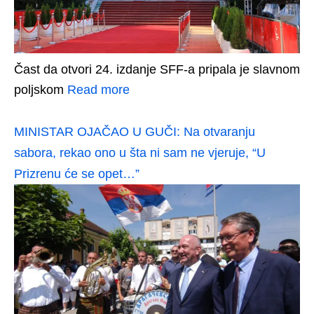
Čast da otvori 24. izdanje SFF-a pripala je slavnom
poljskom
Read more
MINISTAR OJAČAO U GUČI: Na otvaranju
sabora, rekao ono u šta ni sam ne vjeruje, “U
Prizrenu će se opet…”