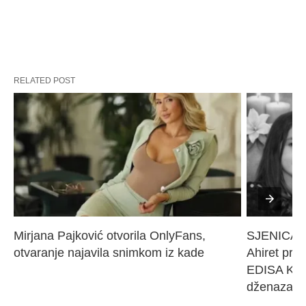
RELATED POST
Mirjana Pajković otvorila OnlyFans, 
SJENICA 
otvaranje najavila snimkom iz kade
Ahiret pres
EDISA KARI
dženaza će