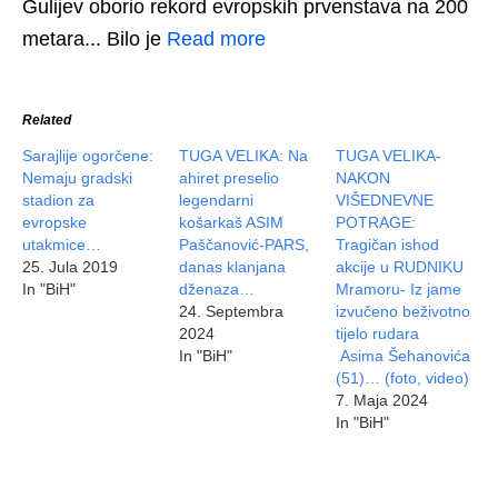
Gulijev oborio rekord evropskih prvenstava na 200
metara... Bilo je
Read more
Related
Sarajlije ogorčene:
TUGA VELIKA: Na
TUGA VELIKA-
Nemaju gradski
ahiret preselio
NAKON
stadion za
legendarni
VIŠEDNEVNE
evropske
košarkaš ASIM
POTRAGE:
utakmice…
Paščanović-PARS,
Tragičan ishod
25. Jula 2019
danas klanjana
akcije u RUDNIKU
In "BiH"
dženaza…
Mramoru- Iz jame
24. Septembra
izvučeno beživotno
2024
tijelo rudara
In "BiH"
Asima Šehanovića
(51)… (foto, video)
7. Maja 2024
In "BiH"