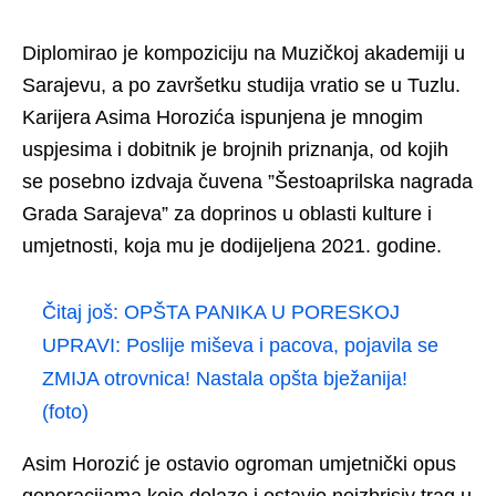
Diplomirao je kompoziciju na Muzičkoj akademiji u
Sarajevu, a po završetku studija vratio se u Tuzlu.
Karijera Asima Horozića ispunjena je mnogim
uspjesima i dobitnik je brojnih priznanja, od kojih
se posebno izdvaja čuvena ”Šestoaprilska nagrada
Grada Sarajeva” za doprinos u oblasti kulture i
umjetnosti, koja mu je dodijeljena 2021. godine.
Čitaj još:
OPŠTA PANIKA U PORESKOJ
UPRAVI: Poslije miševa i pacova, pojavila se
ZMIJA otrovnica! Nastala opšta bježanija!
(foto)
Asim Horozić je ostavio ogroman umjetnički opus
generacijama koje dolaze i ostavio neizbrisiv trag u