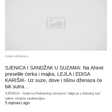
CRNA HRONIKA
SJENICA I SANDŽAK U SUZAMA: Na Ahiret
preselile ćerka i majka, LEJLA i EDISA
KARIŠIK- Uz suze, dove i tišinu dženaza će
biti sutra…
SJENICA – Grad na Pešterskoj visoravni i dalje je u dubokoj tuzi
nakon strašne saobraćajne…
5 mjeseci ago