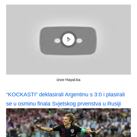
izvor Hayat.ba
“KOCKASTI” deklasirali Argentinu s 3:0 i plasirali
se u osminu finala Svjetskog prvenstva u Rusiji