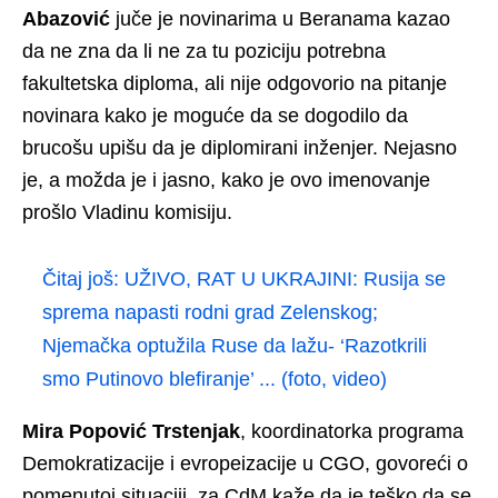
Abazović
juče je novinarima u Beranama kazao
da ne zna da li ne za tu poziciju potrebna
fakultetska diploma, ali nije odgovorio na pitanje
novinara kako je moguće da se dogodilo da
brucošu upišu da je diplomirani inženjer. Nejasno
je, a možda je i jasno, kako je ovo imenovanje
prošlo Vladinu komisiju.
Čitaj još:
UŽIVO, RAT U UKRAJINI: Rusija se
sprema napasti rodni grad Zelenskog;
Njemačka optužila Ruse da lažu- ‘Razotkrili
smo Putinovo blefiranje’ ... (foto, video)
Mira Popović Trstenjak
, koordinatorka programa
Demokratizacije i evropeizacije u CGO, govoreći o
pomenutoj situaciji, za CdM kaže da je teško da se