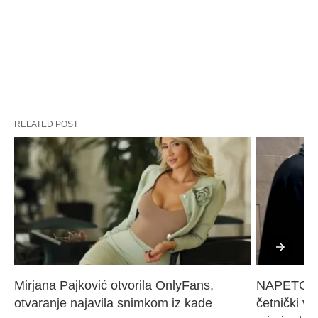
RELATED POST
Mirjana Pajković otvorila OnlyFans, 
NAPETO U 
otvaranje najavila snimkom iz kade
četnički vo