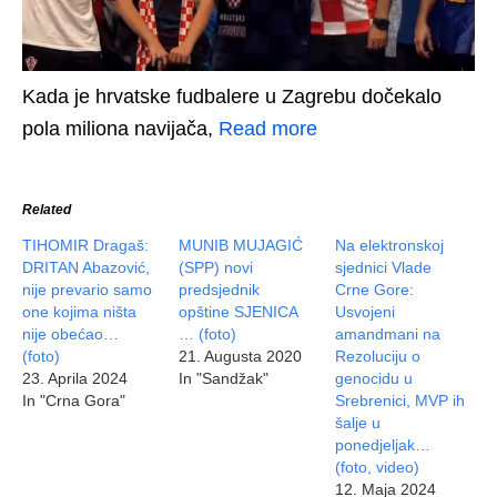
Kada je hrvatske fudbalere u Zagrebu dočekalo
pola miliona navijača,
Read more
Related
TIHOMIR Dragaš:
MUNIB MUJAGIĆ
Na elektronskoj
DRITAN Abazović,
(SPP) novi
sjednici Vlade
nije prevario samo
predsjednik
Crne Gore:
one kojima ništa
opštine SJENICA
Usvojeni
nije obećao…
… (foto)
amandmani na
(foto)
21. Augusta 2020
Rezoluciju o
23. Aprila 2024
In "Sandžak"
genocidu u
In "Crna Gora"
Srebrenici, MVP ih
šalje u
ponedjeljak…
(foto, video)
12. Maja 2024