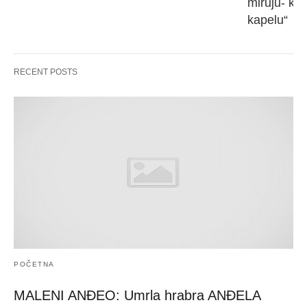
miruju- kr
kapelu“
RECENT POSTS
POČETNA
MALENI ANĐEO: Umrla hrabra ANĐELA