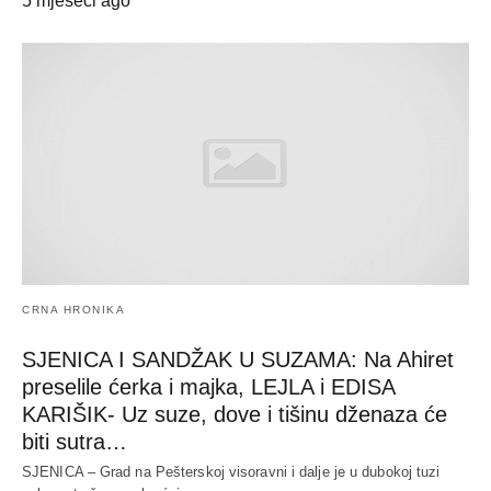
5 mjeseci ago
CRNA HRONIKA
SJENICA I SANDŽAK U SUZAMA: Na Ahiret
preselile ćerka i majka, LEJLA i EDISA
KARIŠIK- Uz suze, dove i tišinu dženaza će
biti sutra…
SJENICA – Grad na Pešterskoj visoravni i dalje je u dubokoj tuzi