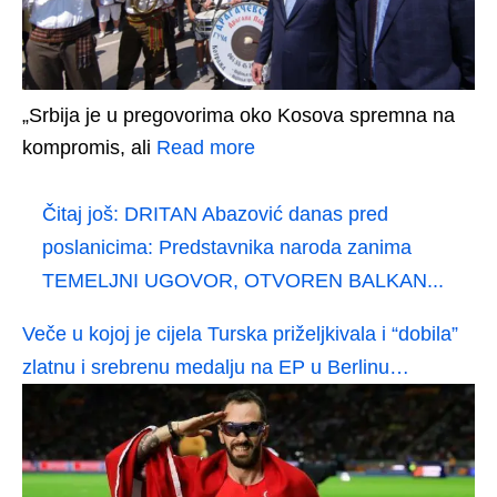
„Srbija je u pregovorima oko Kosova spremna na
kompromis, ali
Read more
Čitaj još:
DRITAN Abazović danas pred
poslanicima: Predstavnika naroda zanima
TEMELJNI UGOVOR, OTVOREN BALKAN...
Veče u kojoj je cijela Turska priželjkivala i “dobila”
zlatnu i srebrenu medalju na EP u Berlinu…