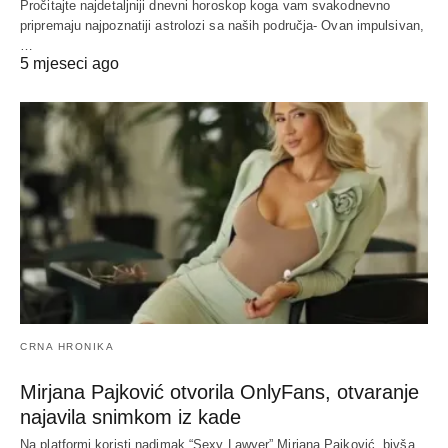
Pročitajte najdetaljniji dnevni horoskop koga vam svakodnevno
pripremaju najpoznatiji astrolozi sa naših područja- Ovan impulsivan,
…
5 mjeseci ago
CRNA HRONIKA
Mirjana Pajković otvorila OnlyFans, otvaranje
najavila snimkom iz kade
Na platformi koristi nadimak “Sexy Lawyer” Mirjana Pajković, bivša