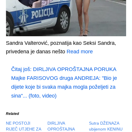
Sandra Valterović, poznatija kao Seksi Sandra,
privedena je danas nešto
Read more
Čitaj još:
DIRLJIVA OPROŠTAJNA PORUKA
Majke FARISOVOG druga ANDREJA: "Bio je
dijete koje bi svaka majka mogla poželjeti za
sina"... (foto, video)
Related
NE POSTOJI
DIRLJIVA
Sutra DŽENAZA
RIJEČ UTJEHE ZA
OPROŠTAJNA
ubijenom KENINU