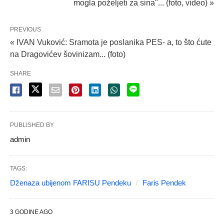
mogla poželjeti za sina"... (foto, video) »
PREVIOUS
« IVAN Vuković: Sramota je poslanika PES- a, to što ćute
na Dragovićev šovinizam... (foto)
SHARE
PUBLISHED BY
admin
TAGS:
Dženaza ubijenom FARISU Pendeku
Faris Pendek
3 GODINE AGO