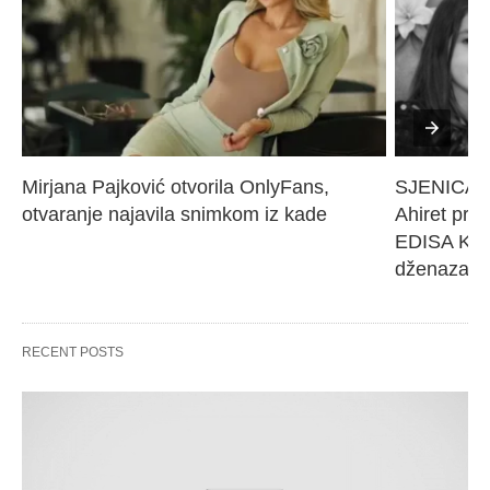
Mirjana Pajković otvorila OnlyFans, 
SJENICA 
otvaranje najavila snimkom iz kade
Ahiret pres
EDISA KARI
dženaza će
RECENT POSTS