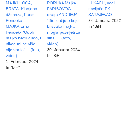
MAJKU, OCA,
PORUKA Majke
LUKAČU, vođi
BRATA: Klanjana
FARISOVOG
navijača FK
dženaza, Farisu
druga ANDREJA:
SARAJEVAO…
Pendeku;
“Bio je dijete koje
24. Januara 2022
MAJKA Erna
bi svaka majka
In "BiH"
Pendek- “Odoh
mogla poželjeti za
majko neću dugo, i
sina”… (foto,
nikad mi se više
video)
nije vratio”… (foto,
30. Januara 2024
video)
In "BiH"
1. Februara 2024
In "BiH"