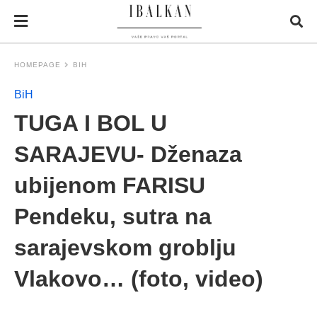
HOMEPAGE
BIH
BiH
TUGA I BOL U
SARAJEVU- Dženaza
ubijenom FARISU
Pendeku, sutra na
sarajevskom groblju
Vlakovo… (foto, video)