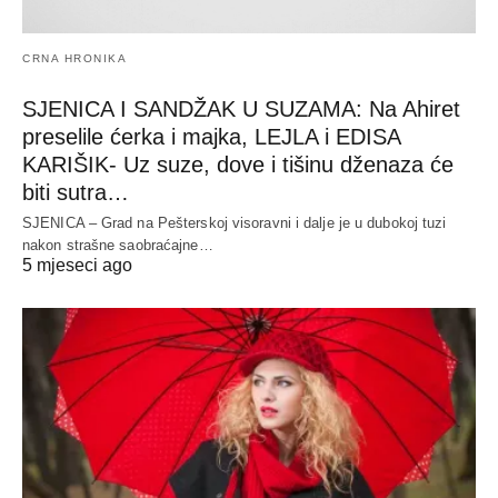
CRNA HRONIKA
SJENICA I SANDŽAK U SUZAMA: Na Ahiret
preselile ćerka i majka, LEJLA i EDISA
KARIŠIK- Uz suze, dove i tišinu dženaza će
biti sutra…
SJENICA – Grad na Pešterskoj visoravni i dalje je u dubokoj tuzi
nakon strašne saobraćajne…
5 mjeseci ago