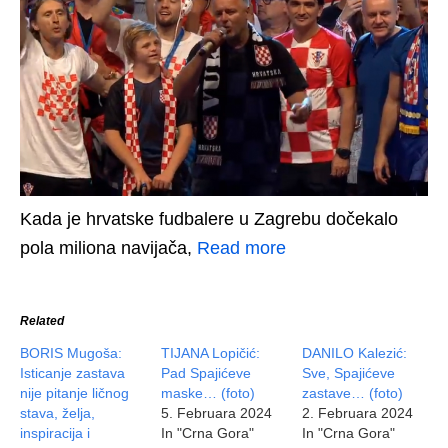
Kada je hrvatske fudbalere u Zagrebu dočekalo
pola miliona navijača,
Read more
Related
BORIS Mugoša:
TIJANA Lopičić:
DANILO Kalezić:
Isticanje zastava
Pad Spajićeve
Sve, Spajićeve
nije pitanje ličnog
maske… (foto)
zastave… (foto)
stava, želja,
5. Februara 2024
2. Februara 2024
inspiracija i
In "Crna Gora"
In "Crna Gora"