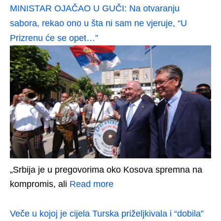
MINISTAR OJAČAO U GUČI: Na otvaranju
sabora, rekao ono u šta ni sam ne vjeruje, “U
Prizrenu će se opet…”
„Srbija je u pregovorima oko Kosova spremna na
kompromis, ali
Read more
Veče u kojoj je cijela Turska priželjkivala i “dobila”