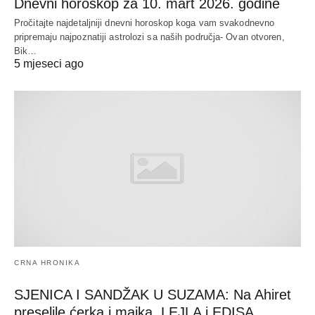
Dnevni horoskop za 10. mart 2026. godine
Pročitajte najdetaljniji dnevni horoskop koga vam svakodnevno
pripremaju najpoznatiji astrolozi sa naših područja- Ovan otvoren,
Bik…
5 mjeseci ago
CRNA HRONIKA
SJENICA I SANDŽAK U SUZAMA: Na Ahiret
preselile ćerka i majka, LEJLA i EDISA