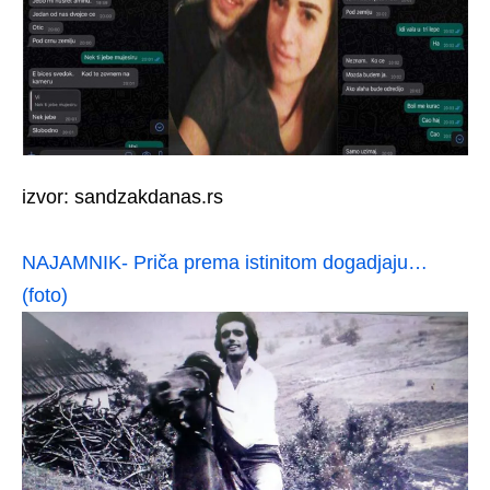
izvor: sandzakdanas.rs
NAJAMNIK- Priča prema istinitom dogadjaju…
(foto)