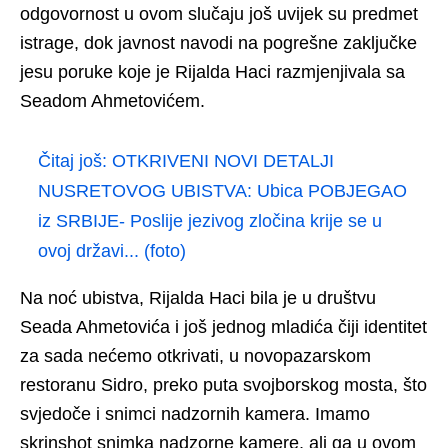
odgovornost u ovom slučaju još uvijek su predmet
istrage, dok javnost navodi na pogrešne zaključke
jesu poruke koje je Rijalda Haci razmjenjivala sa
Seadom Ahmetovićem.
Čitaj još:
OTKRIVENI NOVI DETALJI
NUSRETOVOG UBISTVA: Ubica POBJEGAO
iz SRBIJE- Poslije jezivog zločina krije se u
ovoj državi... (foto)
Na noć ubistva, Rijalda Haci bila je u društvu
Seada Ahmetovića i još jednog mladića čiji identitet
za sada nećemo otkrivati, u novopazarskom
restoranu Sidro, preko puta svojborskog mosta, što
svjedoče i snimci nadzornih kamera. Imamo
skrinshot snimka nadzorne kamere, ali ga u ovom