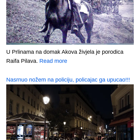
U Prlinama na domak Akova živjela je porodica
Raifa Pilava.
Read more
Nasrnuo nožem na policiju, policajac ga upucao!!!