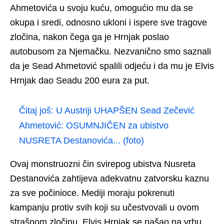
Ahmetovića u svoju kuću, omogućio mu da se
okupa i sredi, odnosno ukloni i ispere sve tragove
zločina, nakon čega ga je Hrnjak poslao
autobusom za Njemačku. Nezvanično smo saznali
da je Sead Ahmetović spalili odjeću i da mu je Elvis
Hrnjak dao Seadu 200 eura za put.
Čitaj još:
U Austriji UHAPŠEN Sead Zečević
Ahmetović: OSUMNJIČEN za ubistvo
NUSRETA Destanovića... (foto)
Ovaj monstruozni čin svirepog ubistva Nusreta
Destanovića zahtijeva adekvatnu zatvorsku kaznu
za sve počinioce. Mediji moraju pokrenuti
kampanju protiv svih koji su učestvovali u ovom
strašnom zločinu. Elvis Hrnjak se našao na vrhu