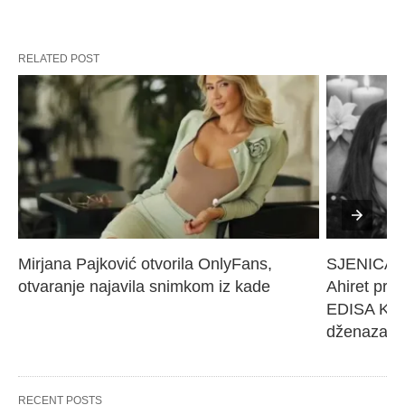
RELATED POST
Mirjana Pajković otvorila OnlyFans, 
SJENICA 
otvaranje najavila snimkom iz kade
Ahiret pres
EDISA KARI
dženaza će
RECENT POSTS