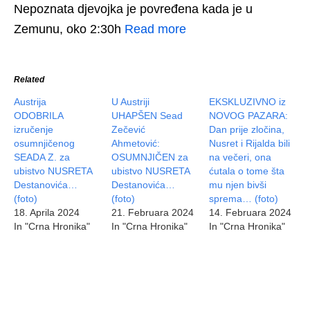
Nepoznata djevojka je povređena kada je u
Zemunu, oko 2:30h
Read more
Related
Austrija
U Austriji
EKSKLUZIVNO iz
ODOBRILA
UHAPŠEN Sead
NOVOG PAZARA:
izručenje
Zečević
Dan prije zločina,
osumnjičenog
Ahmetović:
Nusret i Rijalda bili
SEADA Z. za
OSUMNJIČEN za
na večeri, ona
ubistvo NUSRETA
ubistvo NUSRETA
ćutala o tome šta
Destanovića…
Destanovića…
mu njen bivši
(foto)
(foto)
sprema… (foto)
18. Aprila 2024
21. Februara 2024
14. Februara 2024
In "Crna Hronika"
In "Crna Hronika"
In "Crna Hronika"