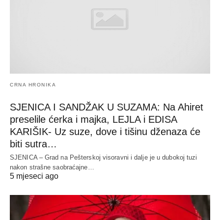
CRNA HRONIKA
SJENICA I SANDŽAK U SUZAMA: Na Ahiret
preselile ćerka i majka, LEJLA i EDISA
KARIŠIK- Uz suze, dove i tišinu dženaza će
biti sutra…
SJENICA – Grad na Pešterskoj visoravni i dalje je u dubokoj tuzi
nakon strašne saobraćajne…
5 mjeseci ago