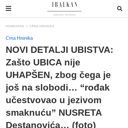
HOMEPAGE
CRNA HRONIKA
Crna Hronika
NOVI DETALJI UBISTVA:
Zašto UBICA nije
UHAPŠEN, zbog čega je
još na slobodi… “rođak
učestvovao u jezivom
smaknuću” NUSRETA
Destanovića… (foto)