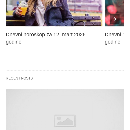
Dnevni horoskop za 12. mart 2026. 
Dnevni hor
godine
godine
RECENT POSTS