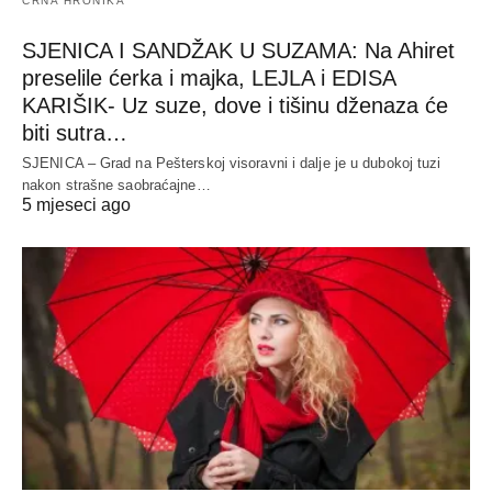
CRNA HRONIKA
SJENICA I SANDŽAK U SUZAMA: Na Ahiret
preselile ćerka i majka, LEJLA i EDISA
KARIŠIK- Uz suze, dove i tišinu dženaza će
biti sutra…
SJENICA – Grad na Pešterskoj visoravni i dalje je u dubokoj tuzi
nakon strašne saobraćajne…
5 mjeseci ago