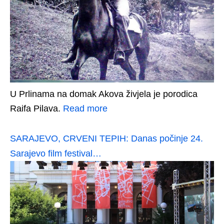
U Prlinama na domak Akova živjela je porodica
Raifa Pilava.
Read more
SARAJEVO, CRVENI TEPIH: Danas počinje 24.
Sarajevo film festival…