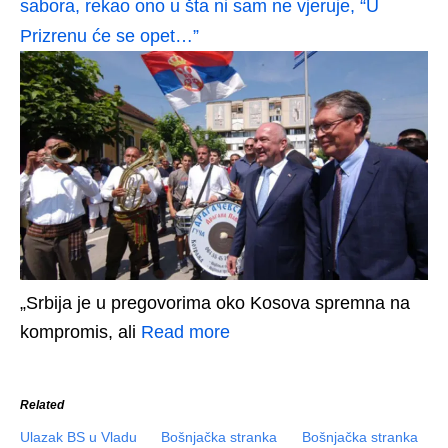
sabora, rekao ono u šta ni sam ne vjeruje, “U
Prizrenu će se opet…”
„Srbija je u pregovorima oko Kosova spremna na
kompromis, ali
Read more
Related
Ulazak BS u Vladu
Bošnjačka stranka
Bošnjačka stranka