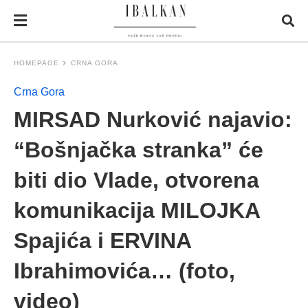
HOMEPAGE
CRNA GORA
Crna Gora
MIRSAD Nurković najavio:
“Bošnjačka stranka” će
biti dio Vlade, otvorena
komunikacija MILOJKA
Spajića i ERVINA
Ibrahimovića… (foto,
video)