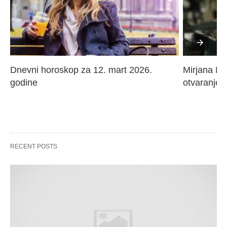
Dnevni horoskop za 12. mart 2026. 
Mirjana Paj
godine
otvaranje 
RECENT POSTS