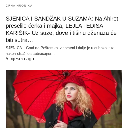
CRNA HRONIKA
SJENICA I SANDŽAK U SUZAMA: Na Ahiret
preselile ćerka i majka, LEJLA i EDISA
KARIŠIK- Uz suze, dove i tišinu dženaza će
biti sutra…
SJENICA – Grad na Pešterskoj visoravni i dalje je u dubokoj tuzi
nakon strašne saobraćajne…
5 mjeseci ago