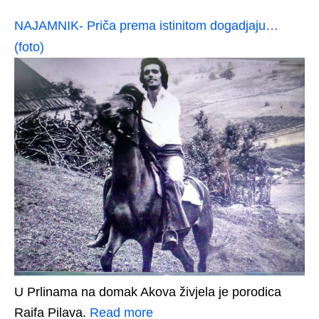
NAJAMNIK- Priča prema istinitom dogadjaju…
(foto)
U Prlinama na domak Akova živjela je porodica
Raifa Pilava.
Read more