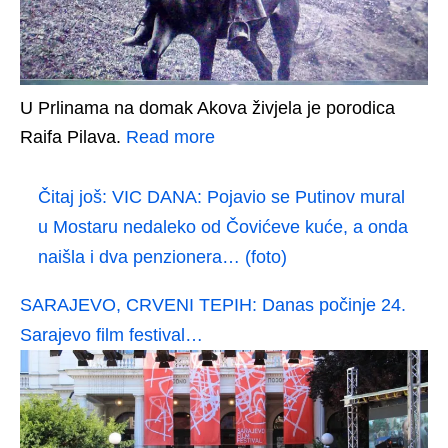
U Prlinama na domak Akova živjela je porodica
Raifa Pilava.
Read more
Čitaj još:
VIC DANA: Pojavio se Putinov mural
u Mostaru nedaleko od Čovićeve kuće, a onda
naišla i dva penzionera… (foto)
SARAJEVO, CRVENI TEPIH: Danas počinje 24.
Sarajevo film festival…