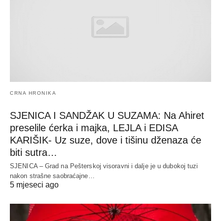
CRNA HRONIKA
SJENICA I SANDŽAK U SUZAMA: Na Ahiret
preselile ćerka i majka, LEJLA i EDISA
KARIŠIK- Uz suze, dove i tišinu dženaza će
biti sutra…
SJENICA – Grad na Pešterskoj visoravni i dalje je u dubokoj tuzi
nakon strašne saobraćajne…
5 mjeseci ago