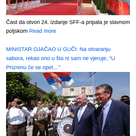
Čast da otvori 24. izdanje SFF-a pripala je slavnom
poljskom
Read more
MINISTAR OJAČAO U GUČI: Na otvaranju
sabora, rekao ono u šta ni sam ne vjeruje, “U
Prizrenu će se opet…”