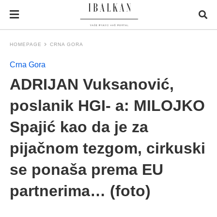
HOMEPAGE
CRNA GORA
Crna Gora
ADRIJAN Vuksanović,
poslanik HGI- a: MILOJKO
Spajić kao da je za
pijačnom tezgom, cirkuski
se ponaša prema EU
partnerima… (foto)