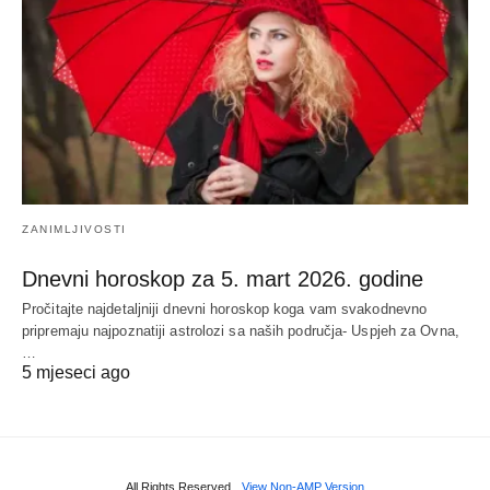
ZANIMLJIVOSTI
Dnevni horoskop za 5. mart 2026. godine
Pročitajte najdetaljniji dnevni horoskop koga vam svakodnevno
pripremaju najpoznatiji astrolozi sa naših područja- Uspjeh za Ovna,
…
5 mjeseci ago
All Rights Reserved
View Non-AMP Version