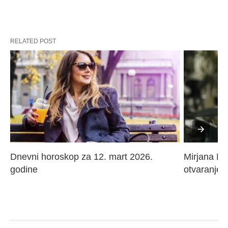
RELATED POST
Dnevni horoskop za 12. mart 2026. 
Mirjana Paj
godine
otvaranje 