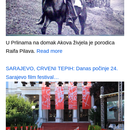
U Prlinama na domak Akova živjela je porodica
Raifa Pilava.
Read more
SARAJEVO, CRVENI TEPIH: Danas počinje 24.
Sarajevo film festival…