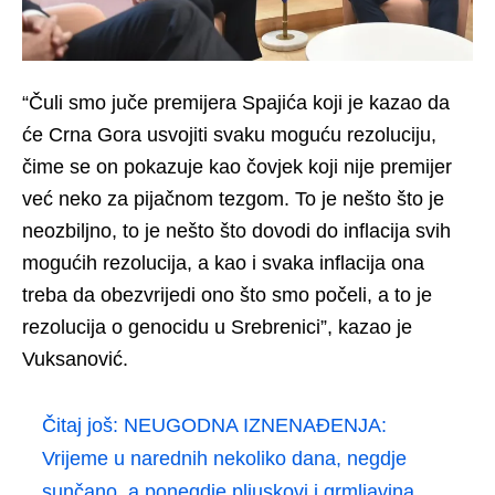
“Čuli smo juče premijera Spajića koji je kazao da
će Crna Gora usvojiti svaku moguću rezoluciju,
čime se on pokazuje kao čovjek koji nije premijer
već neko za pijačnom tezgom. To je nešto što je
neozbiljno, to je nešto što dovodi do inflacija svih
mogućih rezolucija, a kao i svaka inflacija ona
treba da obezvrijedi ono što smo počeli, a to je
rezolucija o genocidu u Srebrenici”, kazao je
Vuksanović.
Čitaj još:
NEUGODNA IZNENAĐENJA:
Vrijeme u narednih nekoliko dana, negdje
sunčano, a ponegdje pljuskovi i grmljavina...