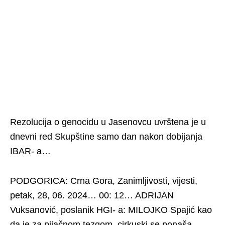
Rezolucija o genocidu u Jasenovcu uvrštena je u
dnevni red Skupštine samo dan nakon dobijanja
IBAR- a…
PODGORICA: Crna Gora, Zanimljivosti, vijesti,
petak, 28, 06. 2024… 00: 12… ADRIJAN
Vuksanović, poslanik HGI- a: MILOJKO Spajić kao
da je za pijačnom tezgom, cirkuski se ponaša