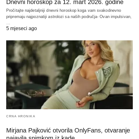
Dnevni horoskop za 12. mart 2026. godine
Pročitajte najdetaljniji dnevni horoskop koga vam svakodnevno
pripremaju najpoznatiji astrolozi sa naših područja- Ovan impulsivan,
…
5 mjeseci ago
CRNA HRONIKA
Mirjana Pajković otvorila OnlyFans, otvaranje
najavila snimkom iz kade