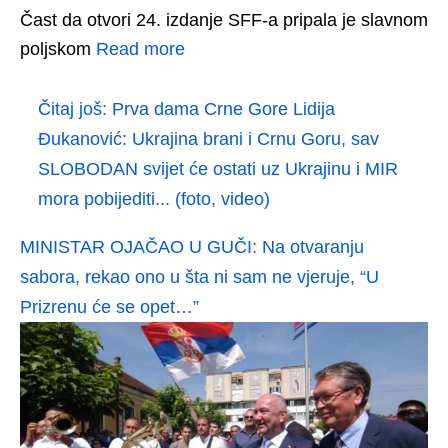
Čast da otvori 24. izdanje SFF-a pripala je slavnom
poljskom
Read more
Čitaj još:
Prva dama Crne Gore Lidija
Đukanović: Ukrajina brani i Crnu Goru, sav
SLOBODAN svijet će ostati uz Ukrajinu i MIR
mora pobijediti... (foto, video)
MINISTAR OJAČAO U GUČI: Na otvaranju
sabora, rekao ono u šta ni sam ne vjeruje, “U
Prizrenu će se opet…”