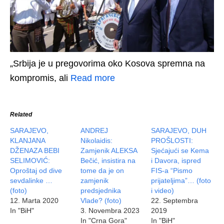
„Srbija je u pregovorima oko Kosova spremna na
kompromis, ali
Read more
Related
SARAJEVO,
ANDREJ
SARAJEVO, DUH
KLANJANA
Nikolaidis:
PROŠLOSTI:
DŽENAZA BEBI
Zamjenik ALEKSA
Sjećajući se Kema
SELIMOVIĆ:
Bečić, insistira na
i Davora, ispred
Oproštaj od dive
tome da je on
FIS-a “Pismo
sevdalinke …
zamjenik
prijateljima”… (foto
(foto)
predsjednika
i video)
12. Marta 2020
Vlade? (foto)
22. Septembra
In "BiH"
3. Novembra 2023
2019
In "Crna Gora"
In "BiH"