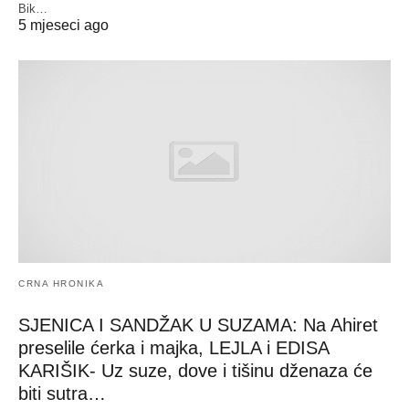
Bik…
5 mjeseci ago
CRNA HRONIKA
SJENICA I SANDŽAK U SUZAMA: Na Ahiret
preselile ćerka i majka, LEJLA i EDISA
KARIŠIK- Uz suze, dove i tišinu dženaza će
biti sutra…