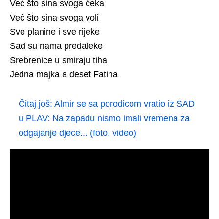
Već što sina svoga čeka
Već što sina svoga voli
Sve planine i sve rijeke
Sad su nama predaleke
Srebrenice u smiraju tiha
Jedna majka a deset Fatiha
Čitaj još:
Almir se sa porodicom vratio iz SAD
u PLAV: Na zapadu nismo imali vremena za
odgajanje djece... (foto, video)