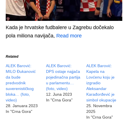
Kada je hrvatske fudbalere u Zagrebu dočekalo
pola miliona navijača,
Read more
Related
ALEK Barović:
ALEK Barović:
ALEK Barović:
MILO Đukanović
DPS ostaje najjača
Kapela na
da bude
pojedinačna partija
Lovćenu koju je
predvodnik
u parlamentu…
izgradio
suverenističkog
(foto, video)
Aleksandar
bloka… (foto,
12. Juna 2023
Karađorđević je
video)
In "Crna Gora"
simbol okupacije
28. Januara 2023
25. Novembra
In "Crna Gora"
2025
In "Crna Gora"