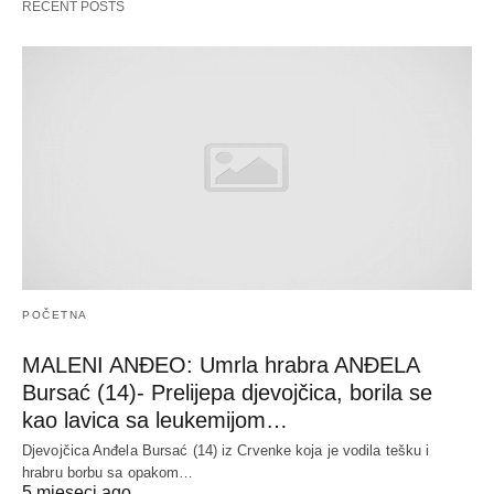
RECENT POSTS
POČETNA
MALENI ANĐEO: Umrla hrabra ANĐELA
Bursać (14)- Prelijepa djevojčica, borila se
kao lavica sa leukemijom…
Djevojčica Anđela Bursać (14) iz Crvenke koja je vodila tešku i
hrabru borbu sa opakom…
5 mjeseci ago