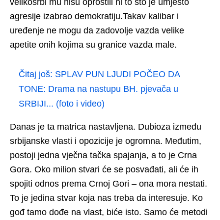
velikosrbi mu nisu oprostili ni to što je umjesto
agresije izabrao demokratiju.Takav kalibar i
uređenje ne mogu da zadovolje vazda velike
apetite onih kojima su granice vazda male.
Čitaj još:
SPLAV PUN LJUDI POČEO DA
TONE: Drama na nastupu BH. pjevača u
SRBIJI... (foto i video)
Danas je ta matrica nastavljena. Dubioza između
srbijanske vlasti i opozicije je ogromna. Međutim,
postoji jedna vječna tačka spajanja, a to je Crna
Gora. Oko milion stvari će se posvađati, ali će ih
spojiti odnos prema Crnoj Gori – ona mora nestati.
To je jedina stvar koja nas treba da interesuje. Ko
gođ tamo dođe na vlast, biće isto. Samo će metodi