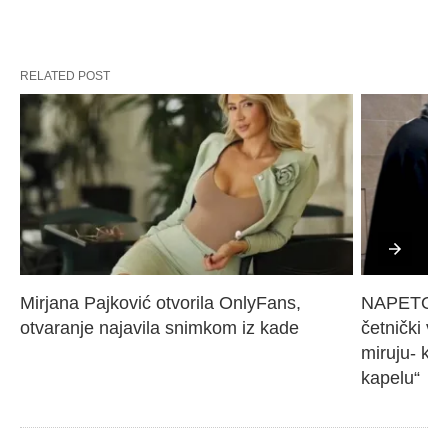
RELATED POST
Mirjana Pajković otvorila OnlyFans, 
NAPETO U 
otvaranje najavila snimkom iz kade
četnički vo
miruju- kr
kapelu“