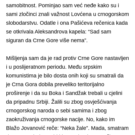
samobitnost. Pominjao sam već neđe kako su i
sami zločinci znali važnost Lovćena u crnogorskom
slobodarstvu. Odatle i ona Pašićeva rečenica kada
se otkrivala Aleksandrova kapela: “Sad sam
siguran da Crne Gore više nema”.
Mišljenja sam da je rad protiv Crne Gore nastavljen
i u poslijeratnom periodu. Među srpskim
komunistima je bilo dosta onih koji su smatrali da
je Crna Gora dobila preveliko teritorijalno
proširenje i da su Boka i Sandžak trebali u cjelini
da pripadnu Srbiji. Žalili su zbog osvješćivanja
crnogorskog naroda o sebi samima i zbog
zaokruživanja crnogorske nacije. No, kako im
Blažo Jovanović reče: “Neka žale”. Mada, smatram