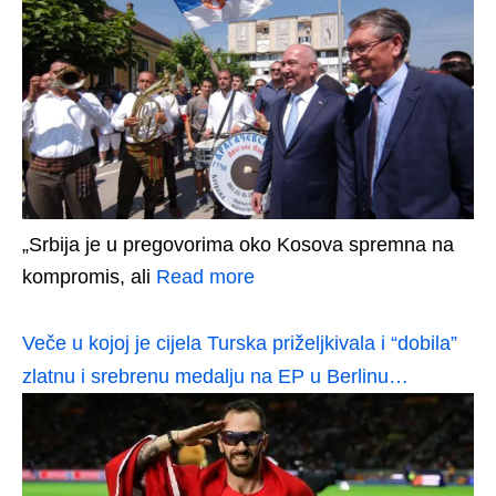
„Srbija je u pregovorima oko Kosova spremna na
kompromis, ali
Read more
Veče u kojoj je cijela Turska priželjkivala i “dobila”
zlatnu i srebrenu medalju na EP u Berlinu…