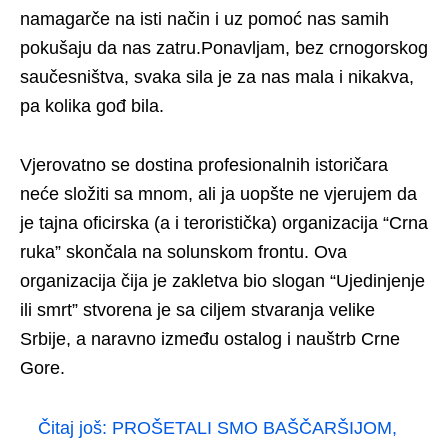
namagarče na isti način i uz pomoć nas samih
pokušaju da nas zatru.Ponavljam, bez crnogorskog
saučesništva, svaka sila je za nas mala i nikakva,
pa kolika gođ bila.
Vjerovatno se dostina profesionalnih istoričara
neće složiti sa mnom, ali ja uopšte ne vjerujem da
je tajna oficirska (a i teroristička) organizacija “Crna
ruka” skončala na solunskom frontu. Ova
organizacija čija je zakletva bio slogan “Ujedinjenje
ili smrt” stvorena je sa ciljem stvaranja velike
Srbije, a naravno između ostalog i nauštrb Crne
Gore.
Čitaj još:
PROŠETALI SMO BAŠČARŠIJOM,