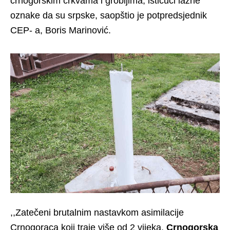
crnogorskim crkvama i grobljima, ističući lažne
oznake da su srpske, saopštio je potpredsjednik
CEP- a, Boris Marinović.
,,Zatečeni brutalnim nastavkom asimilacije
Crnogoraca koji traje više od 2 vijeka,
Crnogorska