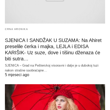
CRNA HRONIKA
SJENICA I SANDŽAK U SUZAMA: Na Ahiret
preselile ćerka i majka, LEJLA i EDISA
KARIŠIK- Uz suze, dove i tišinu dženaza će
biti sutra…
SJENICA – Grad na Pešterskoj visoravni i dalje je u dubokoj tuzi
nakon strašne saobraćajne…
5 mjeseci ago