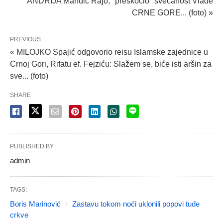
ANDRIJA Mandić Rajo, "preskočio" svečanost Vlade
CRNE GORE... (foto) »
PREVIOUS
« MILOJKO Spajić odgovorio reisu Islamske zajednice u
Crnoj Gori, Rifatu ef. Fejziću: Slažem se, biće isti aršin za
sve... (foto)
SHARE
PUBLISHED BY
admin
TAGS:
Boris Marinović
Zastavu tokom noći uklonili popovi tuđe
crkve