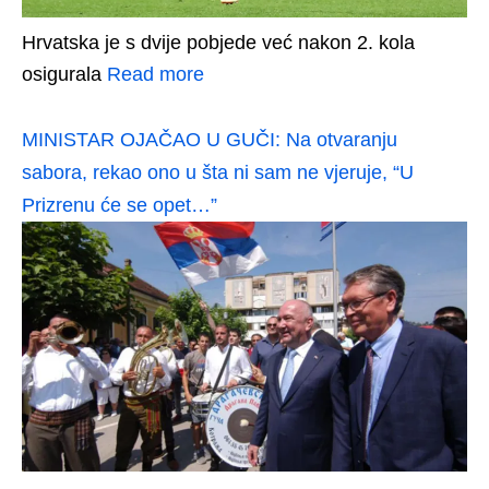
Hrvatska je s dvije pobjede već nakon 2. kola
osigurala
Read more
MINISTAR OJAČAO U GUČI: Na otvaranju
sabora, rekao ono u šta ni sam ne vjeruje, “U
Prizrenu će se opet…”