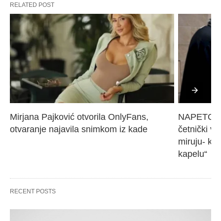
RELATED POST
Mirjana Pajković otvorila OnlyFans, 
NAPETO U 
otvaranje najavila snimkom iz kade
četnički vo
miruju- kr
kapelu“
RECENT POSTS