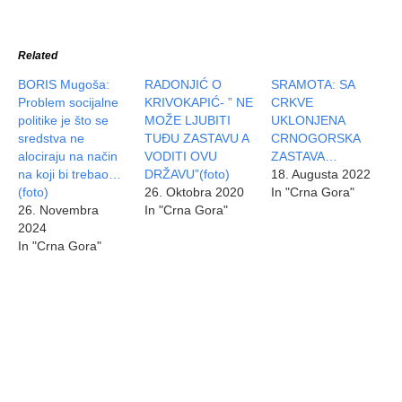
Related
BORIS Mugoša:
RADONJIĆ O
SRAMOTA: SA
Problem socijalne
KRIVOKAPIĆ- ” NE
CRKVE
politike je što se
MOŽE LJUBITI
UKLONJENA
sredstva ne
TUĐU ZASTAVU A
CRNOGORSKA
alociraju na način
VODITI OVU
ZASTAVA…
na koji bi trebao…
DRŽAVU”(foto)
18. Augusta 2022
(foto)
26. Oktobra 2020
In "Crna Gora"
26. Novembra
In "Crna Gora"
2024
In "Crna Gora"