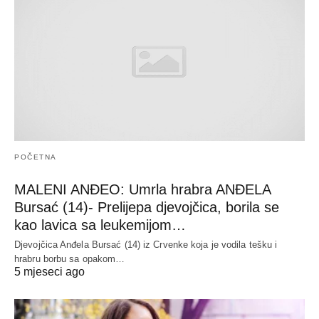
POČETNA
MALENI ANĐEO: Umrla hrabra ANĐELA
Bursać (14)- Prelijepa djevojčica, borila se
kao lavica sa leukemijom…
Djevojčica Anđela Bursać (14) iz Crvenke koja je vodila tešku i
hrabru borbu sa opakom…
5 mjeseci ago