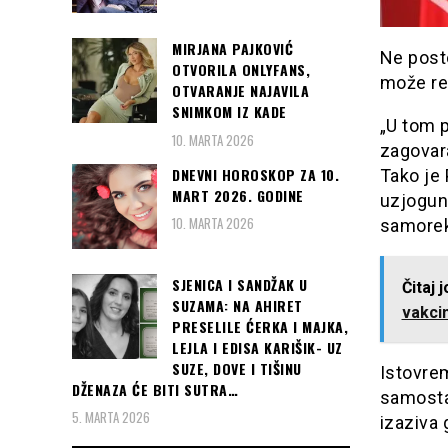
MIRJANA PAJKOVIĆ
Ne posto
OTVORILA ONLYFANS,
može re
OTVARANJE NAJAVILA
SNIMKOM IZ KADE
„U tom 
10. MARTA 2026
zagovara
DNEVNI HOROSKOP ZA 10.
Tako je 
MART 2026. GODINE
uzjogune
10. MARTA 2026
samorekl
SJENICA I SANDŽAK U
Čitaj 
SUZAMA: NA AHIRET
vakcin
PRESELILE ĆERKA I MAJKA,
LEJLA I EDISA KARIŠIK- UZ
SUZE, DOVE I TIŠINU
Istovre
DŽENAZA ĆE BITI SUTRA…
samostal
5. MARTA 2026
izaziva