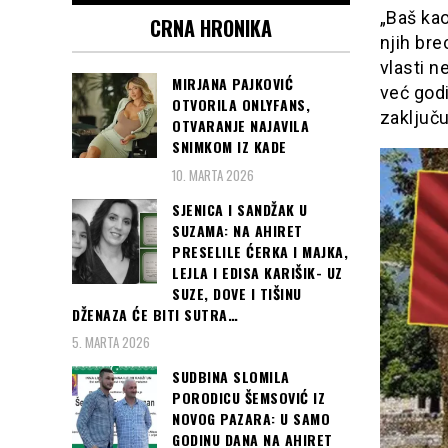
„Baš kao
CRNA HRONIKA
njih bre
vlasti n
MIRJANA PAJKOVIĆ
već godi
OTVORILA ONLYFANS,
zaključu
OTVARANJE NAJAVILA
SNIMKOM IZ KADE
10. MARTA 2026
SJENICA I SANDŽAK U
SUZAMA: NA AHIRET
PRESELILE ĆERKA I MAJKA,
LEJLA I EDISA KARIŠIK- UZ
SUZE, DOVE I TIŠINU
DŽENAZA ĆE BITI SUTRA…
5. MARTA 2026
SUDBINA SLOMILA
PORODICU ŠEMSOVIĆ IZ
NOVOG PAZARA: U SAMO
GODINU DANA NA AHIRET