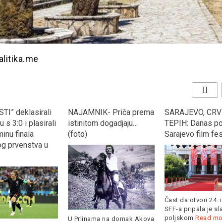
alitika.me
TI” deklasirali
NAJAMNIK- Priča prema
SARAJEVO, CRV
 s 3:0 i plasirali
istinitom dogadjaju…
TEPIH: Danas po
inu finala
(foto)
Sarajevo film fes
og prvenstva u
Čast da otvori 24. 
SFF-a pripala je s
poljskom
Read mo
U Prlinama na domak Akova