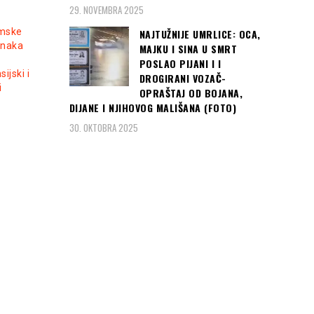
29. NOVEMBRA 2025
amske
NAJTUŽNIJE UMRLICE: OCA,
anaka
MAJKU I SINA U SMRT
POSLAO PIJANI I I
sijski i
DROGIRANI VOZAČ-
i
OPRAŠTAJ OD BOJANA,
DIJANE I NJIHOVOG MALIŠANA (FOTO)
30. OKTOBRA 2025