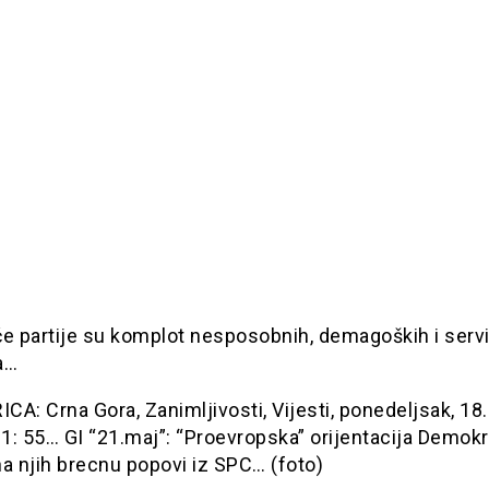
e partije su komplot nesposobnih, demagoških i servi
a…
A: Crna Gora, Zanimljivosti, Vijesti, ponedeljsak, 18. 
: 55… GI “21.maj”: “Proevropska” orijentacija Demokrat
a njih brecnu popovi iz SPC… (foto)