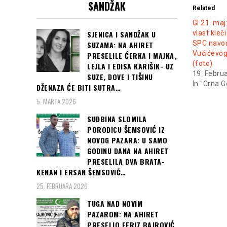
SANDŽAK
Related
GI 21. maj
SJENICA I SANDŽAK U
vlast kle
SPC navo
SUZAMA: NA AHIRET
Vučićevog
PRESELILE ĆERKA I MAJKA,
(foto)
LEJLA I EDISA KARIŠIK- UZ
19. Febru
SUZE, DOVE I TIŠINU
In "Crna G
DŽENAZA ĆE BITI SUTRA…
5. MARTA 2026
SUDBINA SLOMILA
PORODICU ŠEMSOVIĆ IZ
NOVOG PAZARA: U SAMO
GODINU DANA NA AHIRET
PRESELILA DVA BRATA-
KENAN I ERSAN ŠEMSOVIĆ…
25. FEBRUARA 2026
TUGA NAD NOVIM
PAZAROM: NA AHIRET
PRESELIO FERIZ BAJROVIĆ