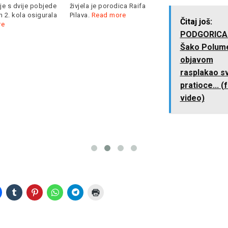
je s dvije pobjede
živjela je porodica Raifa
 2. kola osigurala
Pilava.
Read more
Čitaj još:
re
PODGORICA
Šako Polum
objavom
rasplakao s
pratioce... (
video)