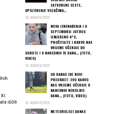
ZATVORENE CESTE,
UPOZORENJE VOZAČIMA…
30. AUGUSTA 2025
NOVA IZNENAĐENJA I U
SEPTEMBRU: JUTROS
IZMJERENO 6°C,
PROČITAJTE I KAKVO NAS
VRIJEME OČEKUJE DO
SUBOTE I U NAREDNIH 15 DANA… (FOTO,
VIDEO)
26. AUGUSTA 2025
OD DANAS IDE NOVI
lnih
PREOKRET: EVO KAKVO
NAS VRIJEME OČEKUJE U
NAREDNIH NEKOLIKO
DANA… (FOTO, VIDEO)
XI.
a iščili
25. AUGUSTA 2025
METEOROLOZI DANAS