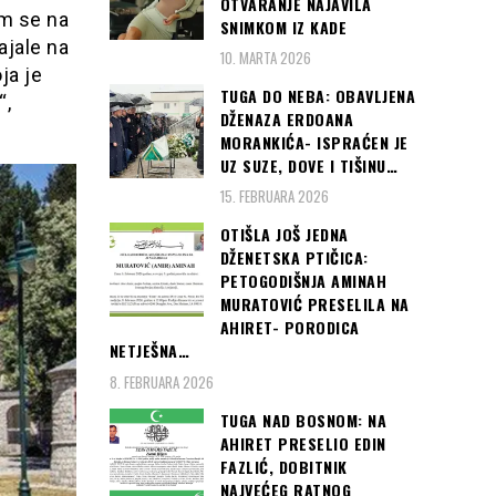
OTVARANJE NAJAVILA
im se na
SNIMKOM IZ KADE
ajale na
10. MARTA 2026
ja je
TUGA DO NEBA: OBAVLJENA
“,
DŽENAZA ERDOANA
MORANKIĆA- ISPRAĆEN JE
UZ SUZE, DOVE I TIŠINU…
15. FEBRUARA 2026
OTIŠLA JOŠ JEDNA
DŽENETSKA PTIČICA:
PETOGODIŠNJA AMINAH
MURATOVIĆ PRESELILA NA
AHIRET- PORODICA
NETJEŠNA…
8. FEBRUARA 2026
TUGA NAD BOSNOM: NA
AHIRET PRESELIO EDIN
FAZLIĆ, DOBITNIK
NAJVEĆEG RATNOG