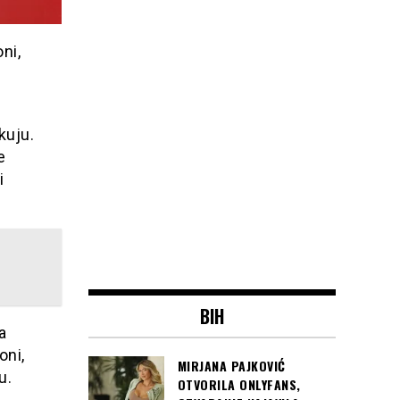
ni,
kuju.
e
i
BIH
a
oni,
MIRJANA PAJKOVIĆ
u.
OTVORILA ONLYFANS,