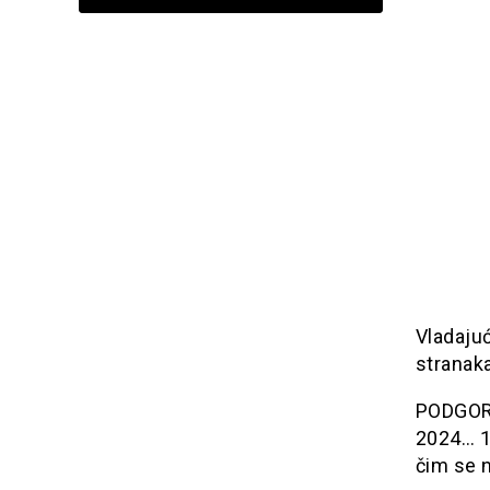
Vladajuć
stranak
PODGORIC
2024… 11
čim se n