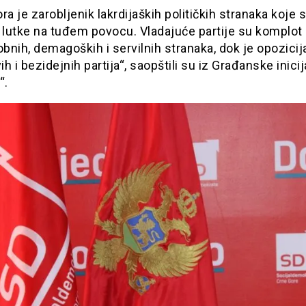
ra je zarobljenik lakrdijaških političkih stranaka koje 
 lutke na tuđem povocu. Vladajuće partije su komplot
nih, demagoških i servilnih stranaka, dok je opozicij
h i bezidejnih partija“, saopštili su iz Građanske inicij
“.