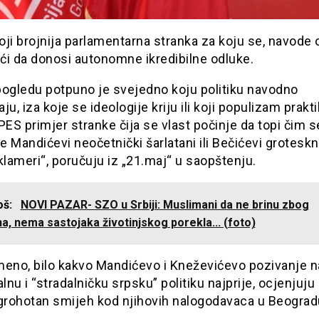
ji brojnija parlamentarna stranka za koju se, navode o
ći da donosi autonomne ikredibilne odluke.
pogledu potpuno je svejedno koju politiku navodno
ju, iza koje se ideologije kriju ili koji populizam prakti
PES primjer stranke čija se vlast počinje da topi čim s
 Mandićevi neočetnički šarlatani ili Bečićevi groteskn
ameri“, poručuju iz „21.maj“ u saopštenju.
još:
NOVI PAZAR- SZO u Srbiji: Muslimani da ne brinu zbog
a, nema sastojaka životinjskog porekla... (foto)
meno, bilo kakvo Mandićevo i Kneževićevo pozivanje n
nu i “stradalničku srpsku” politiku najprije, ocjenjuju 
 grohotan smijeh kod njihovih nalogodavaca u Beograd