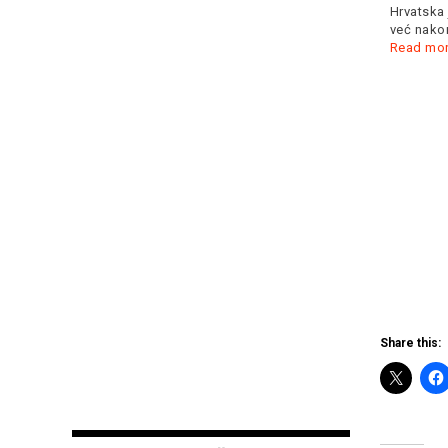
„Srbija je u pregovorima
Hrvatska 
oko Kosova spremna na
već nakon
Čitaj još:
kompromis, ali
Read more
Read mo
PODGORICA:
Šako Polumenta
objavom
rasplakao svoje
pratioce... (foto,
video)
Share this: