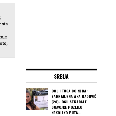
„Srbija je u pregovorima
Hrvatska je s dvije pobjede
oko Kosova spremna na
već nakon 2. kola osigurala
kompromis, ali
Read more
Read more
:
enta
voje
foto,
SRBIJA
BOL I TUGA DO NEBA:
SAHRANJENA ANA RADOVIĆ
(20)- OCU STRADALE
DJEVOJKE POZLILO
NEKOLIKO PUTA…