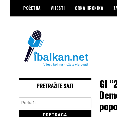
Skip
POČETNA
VIJESTI
CRNA HRONIKA
Z
to
content
Vaše Pravo, Vaš Portal
IBALKAN
GI “
PRETRAŽITE SAJT
Demo
Pretraga:
popo