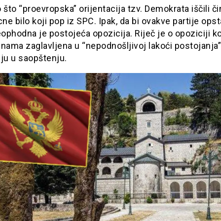
 što “proevropska” orijentacija tzv. Demokrata iščili č
cne bilo koji pop iz SPC. Ipak, da bi ovakve partije opst
eophodna je postojeća opozicija. Riječ je o opoziciji ko
nama zaglavljena u “nepodnošljivoj lakoći postojanja”
ju u saopštenju.