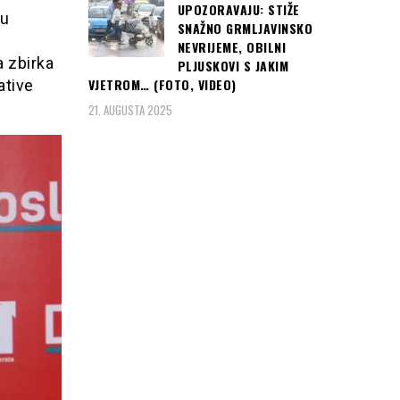
UPOZORAVAJU: STIŽE
su
SNAŽNO GRMLJAVINSKO
NEVRIJEME, OBILNI
a zbirka
PLJUSKOVI S JAKIM
VJETROM… (FOTO, VIDEO)
ative
21. AUGUSTA 2025