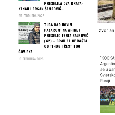
PRESELILA DVA BRATA-
KENAN I ERSAN ŠEMSOVIĆ…
25. FEBRUARA 2026
TUGA NAD NOVIM
PAZAROM: NA AHIRET
izvor an
PRESELIO FERIZ BAJROVIĆ
(42) – GRAD SE OPRAŠTA
OD TIHOG I ČESTITOG
ČOVJEKA
SARAJEVO, CRVENI
MINISTAR OJAČAO U
“KOCKAS
19. FEBRUARA 2026
TEPIH: Danas počinje 24.
GUČI: Na otvaranju
Argentinu
Sarajevo film festival…
sabora, rekao ono u šta
se u osm
ni sam ne vjeruje, “U
Svjetsk
Prizrenu će se opet…”
Rusiji
Čast da otvori 24. izdanje
SFF-a pripala je slavnom
poljskom
Read more