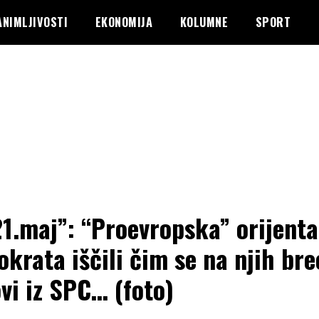
ANIMLJIVOSTI
EKONOMIJA
KOLUMNE
SPORT
21.maj”: “Proevropska” orijenta
krata iščili čim se na njih br
vi iz SPC… (foto)