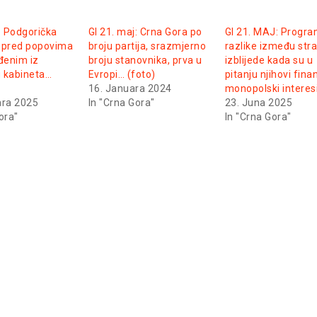
: Podgorička
GI 21. maj: Crna Gora po
GI 21. MAJ: Progr
či pred popovima
broju partija, srazmjerno
razlike između str
đenim iz
broju stanovnika, prva u
izblijede kada su u
 kabineta…
Evropi… (foto)
pitanju njihovi finan
16. Januara 2024
monopolski interes
ara 2025
In "Crna Gora"
23. Juna 2025
ora"
In "Crna Gora"