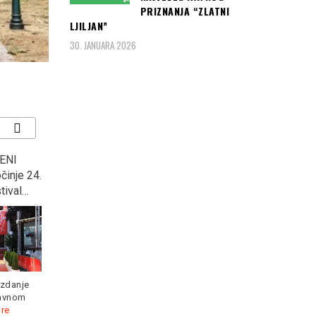
PRIZNANJA “ZLATNI
LJILJAN”
30. JANUARA 2026
ENI
MINISTAR OJAČAO U
“KOCKASTI” deklasirali
činje 24.
GUČI: Na otvaranju
Argentinu s 3:0 i plasirali
tival…
sabora, rekao ono u šta
se u osminu finala
ni sam ne vjeruje, “U
Svjetskog prvenstva u
Prizrenu će se opet…”
Rusiji
izdanje
lavnom
re