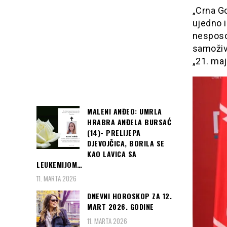
„Crna Go
ujedno i
nesposob
samoživi
„21. maj
MALENI ANĐEO: UMRLA
HRABRA ANĐELA BURSAĆ
(14)- PRELIJEPA
DJEVOJČICA, BORILA SE
KAO LAVICA SA
LEUKEMIJOM…
11. MARTA 2026
DNEVNI HOROSKOP ZA 12.
MART 2026. GODINE
11. MARTA 2026