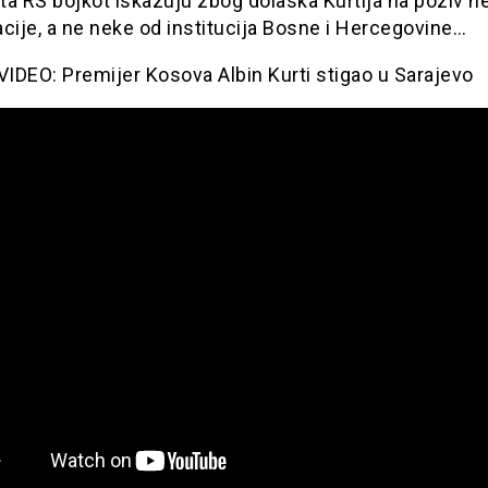
eta RS bojkot iskazuju zbog dolaska Kurtija na poziv n
cije, a ne neke od institucija Bosne i Hercegovine…
IDEO: Premijer Kosova Albin Kurti stigao u Sarajevo