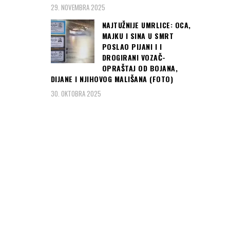
29. NOVEMBRA 2025
Čitaj još:
STIGLO
NAJTUŽNIJE UMRLICE: OCA,
Novo nevrijeme u
MAJKU I SINA U SMRT
Sloveniji: Broj
POSLAO PIJANI I I
žrtava raste,
DROGIRANI VOZAČ-
aktiviraju se
OPRAŠTAJ OD BOJANA,
klizišta... (foto,
DIJANE I NJIHOVOG MALIŠANA (FOTO)
video)
30. OKTOBRA 2025