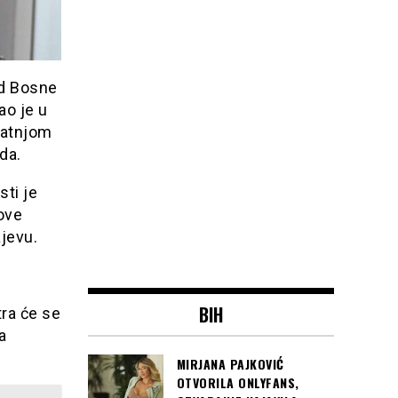
ad Bosne
ao je u
ratnjom
da.
sti je
 ove
ajevu.
BIH
tra će se
a
MIRJANA PAJKOVIĆ
OTVORILA ONLYFANS,