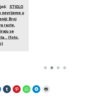
 još:
STIGLO
 nevrijeme u
niji: Broj
va raste,
iraju se
šta... (foto,
o)