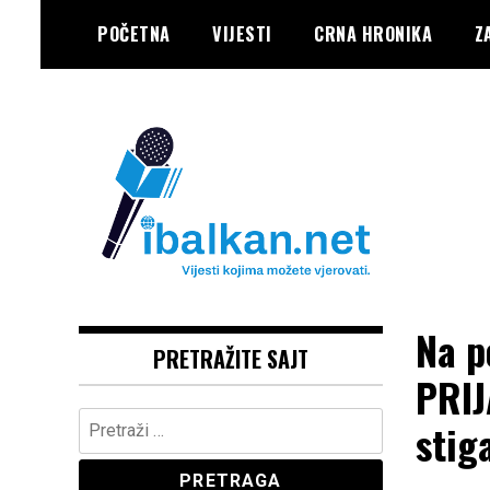
Skip
POČETNA
VIJESTI
CRNA HRONIKA
Z
to
content
Vaše Pravo, Vaš Portal
IBALKAN
Na p
PRETRAŽITE SAJT
PRIJ
Pretraga:
stig