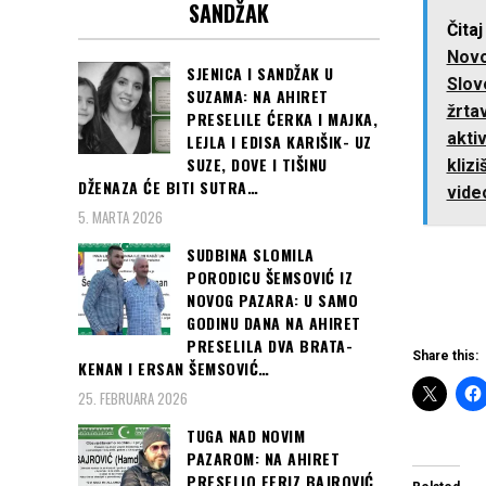
SANDŽAK
Čitaj
Novo
SJENICA I SANDŽAK U
Slove
SUZAMA: NA AHIRET
žrta
PRESELILE ĆERKA I MAJKA,
aktiv
LEJLA I EDISA KARIŠIK- UZ
SUZE, DOVE I TIŠINU
klizi
DŽENAZA ĆE BITI SUTRA…
vide
5. MARTA 2026
SUDBINA SLOMILA
PORODICU ŠEMSOVIĆ IZ
NOVOG PAZARA: U SAMO
GODINU DANA NA AHIRET
PRESELILA DVA BRATA-
Share this:
KENAN I ERSAN ŠEMSOVIĆ…
25. FEBRUARA 2026
TUGA NAD NOVIM
PAZAROM: NA AHIRET
PRESELIO FERIZ BAJROVIĆ