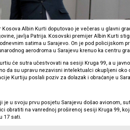
 Kosova Albin Kurti doputovao je večeras u glavni gr
ovine, javlja Patrija. Kosovski premijer Albin Kurti stig
podnevnim satima u Sarajevo. On je pod policijskom p
narodnog aerodroma u Sarajevu krenuo ka centru gra
rtiu će sutra učestvovati na sesiji Kruga 99, a u javno
no da su upravu nezavisni intelektualci okupljeni oko
cije Kurtiju poslali poziv za dolazak i obraćanje u Sar
oji je u svoju prvu posjetu Sarajevu došao avionom, su
ici obratiti na vanrednoj proširenoj sesiji Kruga 99, koj
u 17 sati.