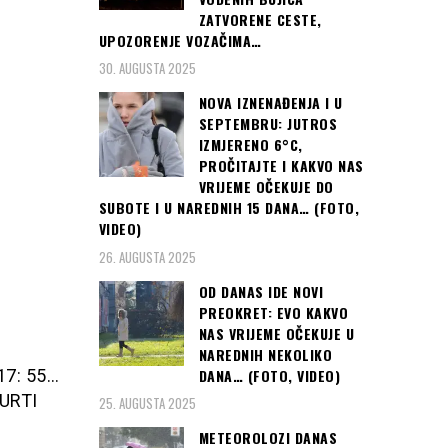
ZATVORENE CESTE,
UPOZORENJE VOZAČIMA…
30. AUGUSTA 2025
NOVA IZNENAĐENJA I U
SEPTEMBRU: JUTROS
IZMJERENO 6°C,
PROČITAJTE I KAKVO NAS
VRIJEME OČEKUJE DO
SUBOTE I U NAREDNIH 15 DANA… (FOTO,
VIDEO)
26. AUGUSTA 2025
OD DANAS IDE NOVI
PREOKRET: EVO KAKVO
NAS VRIJEME OČEKUJE U
NAREDNIH NEKOLIKO
DANA… (FOTO, VIDEO)
 17: 55…
KURTI
25. AUGUSTA 2025
METEOROLOZI DANAS