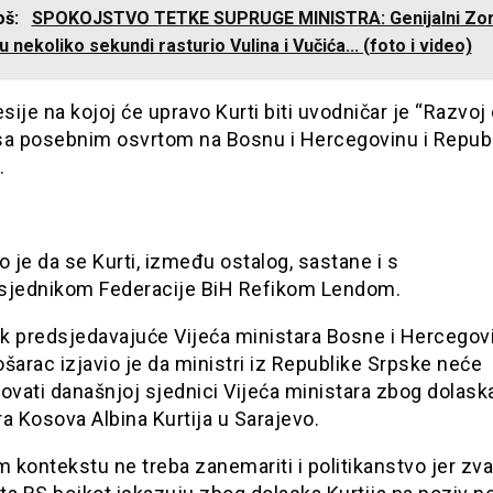
još:
SPOKOJSTVO TETKE SUPRUGE MINISTRA: Genijalni Zo
u nekoliko sekundi rasturio Vulina i Vučića... (foto i video)
ije na kojoj će upravo Kurti biti uvodničar je “Razvo
i sa posebnim osvrtom na Bosnu i Hercegovinu i Repub
.
o je da se Kurti, između ostalog, sastane i s
sjednikom Federacije BiH Refikom Lendom.
k predsjedavajuće Vijeća ministara Bosne i Hercegov
šarac izjavio je da ministri iz Republike Srpske neće
ovati današnjoj sjednici Vijeća ministara zbog dolask
a Kosova Albina Kurtija u Sarajevo.
m kontekstu ne treba zanemariti i politikanstvo jer zva