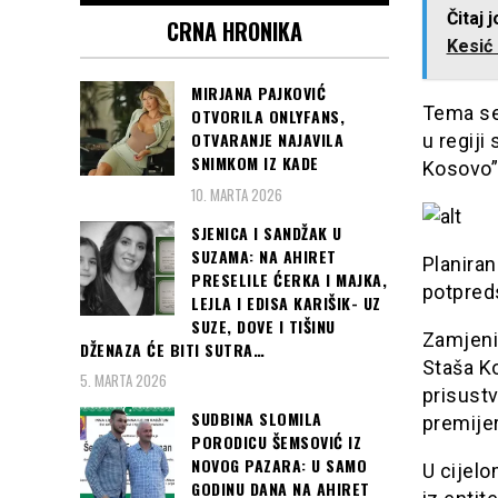
Čitaj 
CRNA HRONIKA
Kesić 
MIRJANA PAJKOVIĆ
Tema ses
OTVORILA ONLYFANS,
OTVARANJE NAJAVILA
u regij
SNIMKOM IZ KADE
Kosovo”
10. MARTA 2026
SJENICA I SANDŽAK U
SUZAMA: NA AHIRET
Planiran
PRESELILE ĆERKA I MAJKA,
potpred
LEJLA I EDISA KARIŠIK- UZ
SUZE, DOVE I TIŠINU
Zamjeni
DŽENAZA ĆE BITI SUTRA…
Staša Ko
5. MARTA 2026
prisustv
SUDBINA SLOMILA
premijer
PORODICU ŠEMSOVIĆ IZ
NOVOG PAZARA: U SAMO
U cijelo
GODINU DANA NA AHIRET