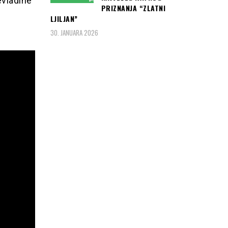
evladine
PRIZNANJA “ZLATNI
LJILJAN”
30. JANUARA 2026