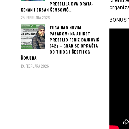
iz entit
PRESELILA DVA BRATA-
organiza
KENAN I ERSAN ŠEMSOVIĆ…
25. FEBRUARA 2026
BONUS V
TUGA NAD NOVIM
PAZAROM: NA AHIRET
PRESELIO FERIZ BAJROVIĆ
(42) – GRAD SE OPRAŠTA
OD TIHOG I ČESTITOG
ČOVJEKA
19. FEBRUARA 2026