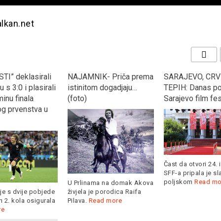
alkan.net
TI” deklasirali
NAJAMNIK- Priča prema
SARAJEVO, CRV
 s 3:0 i plasirali
istinitom dogadjaju…
TEPIH: Danas po
inu finala
(foto)
Sarajevo film fes
og prvenstva u
Čast da otvori 24. 
SFF-a pripala je s
poljskom
Read mo
U Prlinama na domak Akova
je s dvije pobjede
živjela je porodica Raifa
 2. kola osigurala
Pilava.
Read more
re