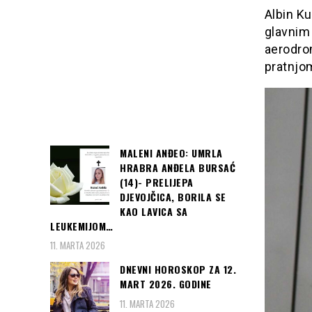
Albin Ku
glavnim
aerodrom
pratnjo
MALENI ANĐEO: UMRLA
HRABRA ANĐELA BURSAĆ
(14)- PRELIJEPA
DJEVOJČICA, BORILA SE
KAO LAVICA SA
LEUKEMIJOM…
11. MARTA 2026
DNEVNI HOROSKOP ZA 12.
MART 2026. GODINE
11. MARTA 2026