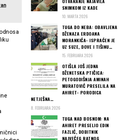
OTVARANJE NAJAVILA
ran
SNIMKOM IZ KADE
10. MARTA 2026
TUGA DO NEBA: OBAVLJENA
j odnosa
DŽENAZA ERDOANA
liku
MORANKIĆA- ISPRAĆEN JE
UZ SUZE, DOVE I TIŠINU…
15. FEBRUARA 2026
OTIŠLA JOŠ JEDNA
DŽENETSKA PTIČICA:
PETOGODIŠNJA AMINAH
MURATOVIĆ PRESELILA NA
AHIRET- PORODICA
ine
NETJEŠNA…
8. FEBRUARA 2026
a
TUGA NAD BOSNOM: NA
AHIRET PRESELIO EDIN
FAZLIĆ, DOBITNIK
ničnici
NAJVEĆEG RATNOG