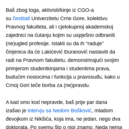
Baš zbog toga, aktivisti/kinje iz CGO-a
su
čestitali
Univerzitetu Crne Gore, kolektivu
Pravnog fakulteta, ali i cjelokupnoj akademskoj
zajednici na ćutanju kojim su uspješno odbranili
(ne)ugled profesije. Istakli su da ih “raduje”
činjenica da će Lakićević Đuranović nastaviti da
radi na Pravnom fakultetu, demonstrirajući svojim
primjerom studentkinjama i studentima prava,
budućim nosiocima i funkcija u pravosuđu, kako u
Crnoj Gori teče borba za (ne)pravdu.
A kad smo kod nepravde, baš prije par dana
izašao je
intervju sa Nedom Bošković
, mladom
đevojkom iz Nikšića, koja ima, ne jedan, nego dva
doktorata. Po svemu što o njoj znamo, Neda nema