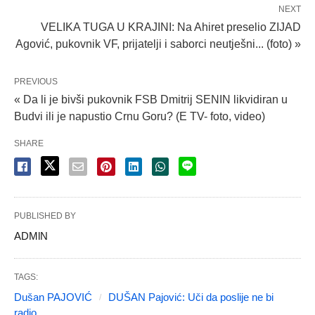
NEXT
VELIKA TUGA U KRAJINI: Na Ahiret preselio ZIJAD
Agović, pukovnik VF, prijatelji i saborci neutješni... (foto) »
PREVIOUS
« Da li je bivši pukovnik FSB Dmitrij SENIN likvidiran u
Budvi ili je napustio Crnu Goru? (E TV- foto, video)
SHARE
PUBLISHED BY
ADMlN
TAGS:
Dušan PAJOVIĆ
DUŠAN Pajović: Uči da poslije ne bi
radio...