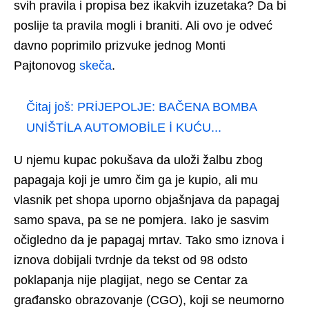
svih pravila i propisa bez ikakvih izuzetaka? Da bi
poslije ta pravila mogli i braniti. Ali ovo je odveć
davno poprimilo prizvuke jednog Monti
Pajtonovog
skeča
.
Čitaj još:
PRİJEPOLJE: BAČENA BOMBA
UNİŠTİLA AUTOMOBİLE İ KUĆU...
U njemu kupac pokušava da uloži žalbu zbog
papagaja koji je umro čim ga je kupio, ali mu
vlasnik pet shopa uporno objašnjava da papagaj
samo spava, pa se ne pomjera. Iako je sasvim
očigledno da je papagaj mrtav. Tako smo iznova i
iznova dobijali tvrdnje da tekst od 98 odsto
poklapanja nije plagijat, nego se Centar za
građansko obrazovanje (CGO), koji se neumorno