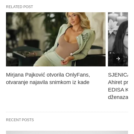
RELATED POST
Mirjana Pajković otvorila OnlyFans, 
SJENICA 
otvaranje najavila snimkom iz kade
Ahiret pres
EDISA KARI
dženaza će
RECENT POSTS