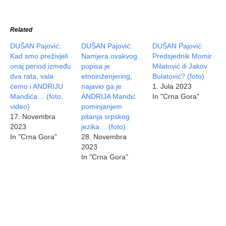
Related
DUŠAN Pajović:
DUŠAN Pajović:
DUŠAN Pajović:
Kad smo preživjeli
Namjera ovakvog
Predsjednik Momir
onaj period između
popisa je
Milatović ili Jakov
dva rata, vala
etnoinženjering,
Bulatović? (foto)
ćemo i ANDRIJU
najavio ga je
1. Jula 2023
Mandića… (foto,
ANDRIJA Mandić
In "Crna Gora"
video)
pominjanjem
17. Novembra
pitanja srpskog
2023
jezika… (foto)
In "Crna Gora"
28. Novembra
2023
In "Crna Gora"