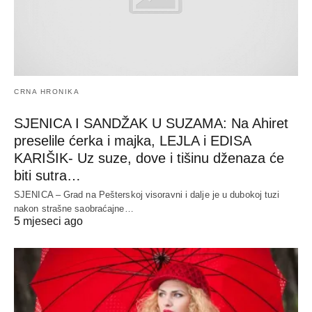
CRNA HRONIKA
SJENICA I SANDŽAK U SUZAMA: Na Ahiret
preselile ćerka i majka, LEJLA i EDISA
KARIŠIK- Uz suze, dove i tišinu dženaza će
biti sutra…
SJENICA – Grad na Pešterskoj visoravni i dalje je u dubokoj tuzi
nakon strašne saobraćajne…
5 mjeseci ago