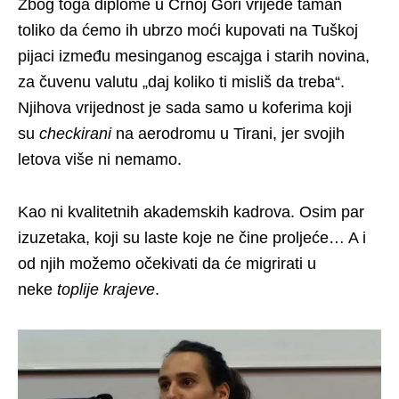
Zbog toga diplome u Crnoj Gori vrijede taman
toliko da ćemo ih ubrzo moći kupovati na Tuškoj
pijaci između mesinganog escajga i starih novina,
za čuvenu valutu „daj koliko ti misliš da treba“.
Njihova vrijednost je sada samo u koferima koji
su
checkirani
na aerodromu u Tirani, jer svojih
letova više ni nemamo.
Kao ni kvalitetnih akademskih kadrova. Osim par
izuzetaka, koji su laste koje ne čine proljeće… A i
od njih možemo očekivati da će migrirati u
neke
toplije krajeve
.