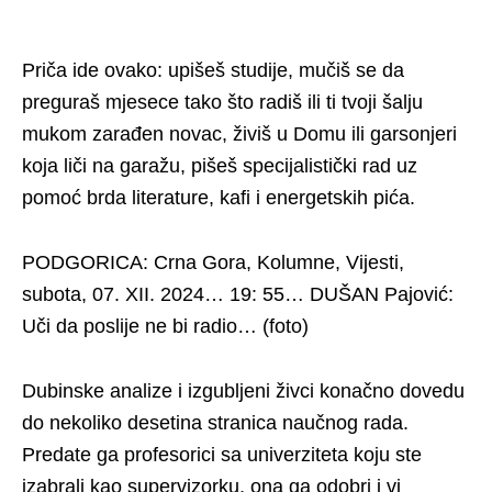
Priča ide ovako: upišeš studije, mučiš se da
preguraš mjesece tako što radiš ili ti tvoji šalju
mukom zarađen novac, živiš u Domu ili garsonjeri
koja liči na garažu, pišeš specijalistički rad uz
pomoć brda literature, kafi i energetskih pića.
PODGORICA: Crna Gora, Kolumne, Vijesti,
subota, 07. XII. 2024… 19: 55… DUŠAN Pajović:
Uči da poslije ne bi radio… (foto)
Dubinske analize i izgubljeni živci konačno dovedu
do nekoliko desetina stranica naučnog rada.
Predate ga profesorici sa univerziteta koju ste
izabrali kao supervizorku, ona ga odobri i vi