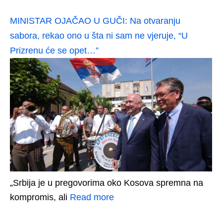
MINISTAR OJAČAO U GUČI: Na otvaranju
sabora, rekao ono u šta ni sam ne vjeruje, “U
Prizrenu će se opet…”
„Srbija je u pregovorima oko Kosova spremna na
kompromis, ali
Read more