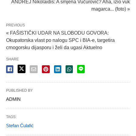
ANDREJ Nikolaidis: A smjena Vučurović? Aha, izio vuk
magarca... (foto) »
PREVIOUS
« FAŠISTIČKI UDAR NA SLOBODU GOVORA:
Okupatorska vlast po nalogu SPC i BIA-e, targetira
crnogorsku dijasporu i želi da ugasi Aktuelno
SHARE
PUBLISHED BY
ADMlN
TAGS:
Stefan Ćulafić