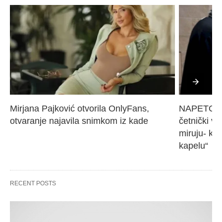
Mirjana Pajković otvorila OnlyFans, 
NAPETO U 
otvaranje najavila snimkom iz kade
četnički vo
miruju- kr
kapelu“
RECENT POSTS