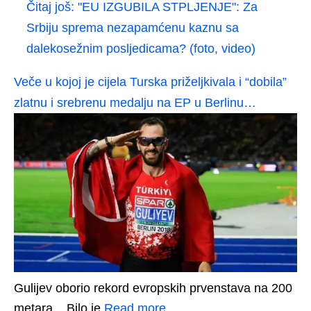
Čitaj još:
"EU IZGUBILA STPLJENJE": Za
Srbiju sprema nezapamćenu kaznu sa
dalekosežnim posljedicama? (foto, video)
Veče u kojoj je cijela Turska priželjkivala i “dobila”
zlatnu i srebrenu medalju na EP u Berlinu…
Gulijev oborio rekord evropskih prvenstava na 200
metara... Bilo je
Read more