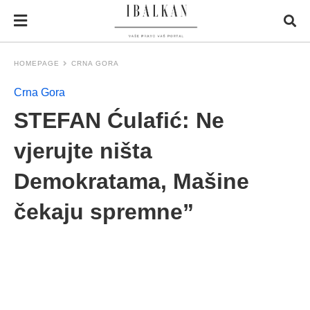
HOMEPAGE
CRNA GORA
Crna Gora
STEFAN Ćulafić: Ne
vjerujte ništa
Demokratama, Mašine
čekaju spremne”