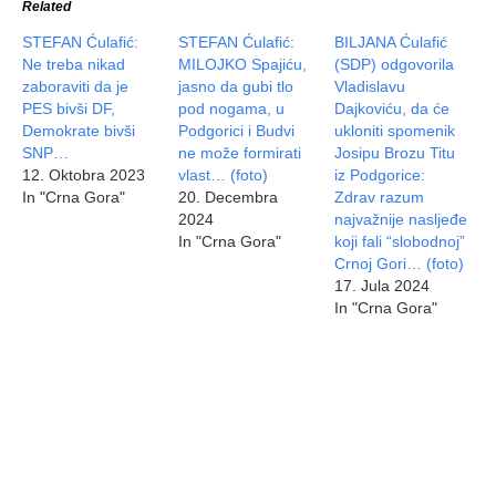
Related
STEFAN Ćulafić:
STEFAN Ćulafić:
BILJANA Ćulafić
Ne treba nikad
MILOJKO Spajiću,
(SDP) odgovorila
zaboraviti da je
jasno da gubi tlo
Vladislavu
PES bivši DF,
pod nogama, u
Dajkoviću, da će
Demokrate bivši
Podgorici i Budvi
ukloniti spomenik
SNP…
ne može formirati
Josipu Brozu Titu
12. Oktobra 2023
vlast… (foto)
iz Podgorice:
In "Crna Gora"
20. Decembra
Zdrav razum
2024
najvažnije nasljeđe
In "Crna Gora"
koji fali “slobodnoj”
Crnoj Gori… (foto)
17. Jula 2024
In "Crna Gora"