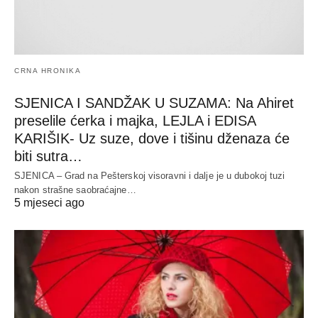
CRNA HRONIKA
SJENICA I SANDŽAK U SUZAMA: Na Ahiret
preselile ćerka i majka, LEJLA i EDISA
KARIŠIK- Uz suze, dove i tišinu dženaza će
biti sutra…
SJENICA – Grad na Pešterskoj visoravni i dalje je u dubokoj tuzi
nakon strašne saobraćajne…
5 mjeseci ago