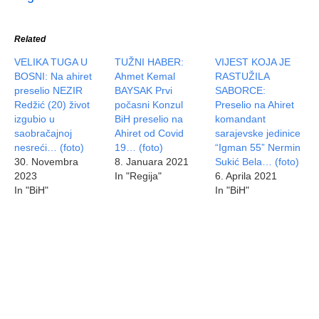
Related
VELIKA TUGA U
TUŽNI HABER:
VIJEST KOJA JE
BOSNI: Na ahiret
Ahmet Kemal
RASTUŽILA
preselio NEZIR
BAYSAK Prvi
SABORCE:
Redžić (20) život
počasni Konzul
Preselio na Ahiret
izgubio u
BiH preselio na
komandant
saobračajnoj
Ahiret od Covid
sarajevske jedinice
nesreći… (foto)
19… (foto)
“Igman 55” Nermin
30. Novembra
8. Januara 2021
Sukić Bela… (foto)
2023
In "Regija"
6. Aprila 2021
In "BiH"
In "BiH"