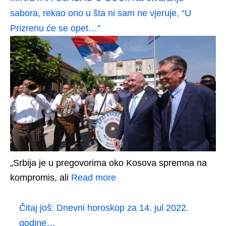
sabora, rekao ono u šta ni sam ne vjeruje, “U
Prizrenu će se opet…”
„Srbija je u pregovorima oko Kosova spremna na
kompromis, ali
Read more
Čitaj još:
Dnevni horoskop za 14. jul 2022.
godine…