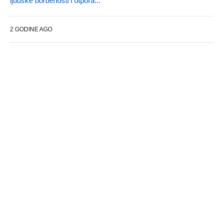
ljudske borbenosti i otpora...
2 GODINE AGO