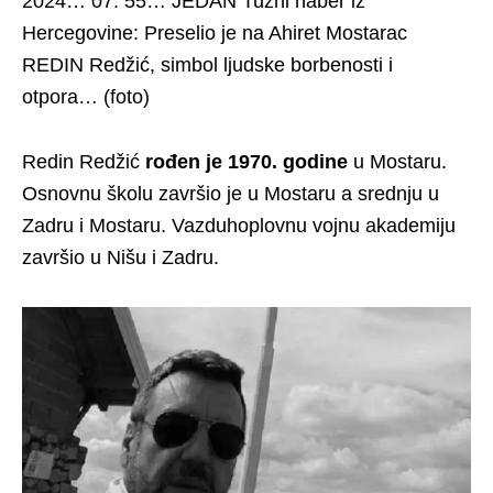
2024… 07: 55… JEDAN Tužni haber iz
Hercegovine: Preselio je na Ahiret Mostarac
REDIN Redžić, simbol ljudske borbenosti i
otpora… (foto)
Redin Redžić
rođen je 1970. godine
u Mostaru.
Osnovnu školu završio je u Mostaru a srednju u
Zadru i Mostaru. Vazduhoplovnu vojnu akademiju
završio u Nišu i Zadru.