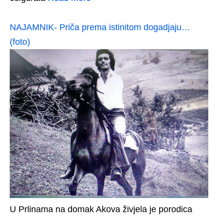
NAJAMNIK- Priča prema istinitom dogadjaju…
(foto)
U Prlinama na domak Akova živjela je porodica