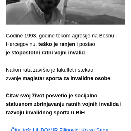
Godine 1993. godine tokom agresije na Bosnu i
Hercegovinu,
teško je ranjen
i postao
je
stopostotni ratni vojni invalid
.
Nakon rata završio je fakultet i stekao
zvanje
magistar sporta za invalidne osob
e.
Čitav svoj život posvetio je socijalno
statusnom zbrinjavanju ratnih vojnih invalida i
razvoju invalidnog sporta u BiH
.
Čitaj još:
LjUBOMIR Filipović: Ko su Sada