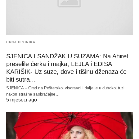
CRNA HRONIKA
SJENICA I SANDŽAK U SUZAMA: Na Ahiret
preselile ćerka i majka, LEJLA i EDISA
KARIŠIK- Uz suze, dove i tišinu dženaza će
biti sutra…
SJENICA – Grad na Pešterskoj visoravni i dalje je u dubokoj tuzi
nakon strašne saobraćajne…
5 mjeseci ago