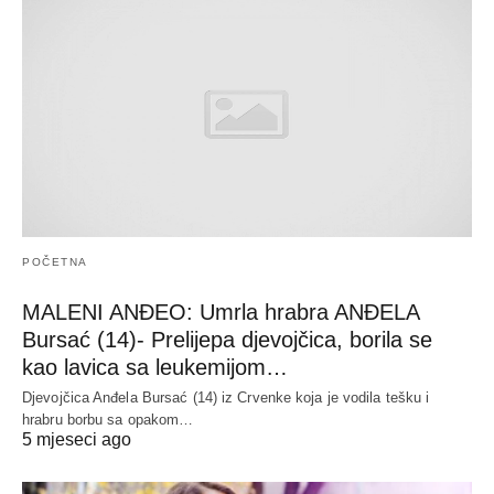
POČETNA
MALENI ANĐEO: Umrla hrabra ANĐELA
Bursać (14)- Prelijepa djevojčica, borila se
kao lavica sa leukemijom…
Djevojčica Anđela Bursać (14) iz Crvenke koja je vodila tešku i
hrabru borbu sa opakom…
5 mjeseci ago