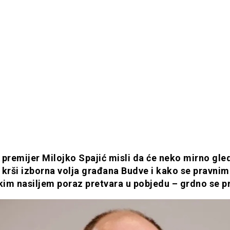
 premijer Milojko Spajić misli da će neko mirno gle
 krši izborna volja građana Budve i kako se pravnim 
skim nasiljem poraz pretvara u pobjedu – grdno se p