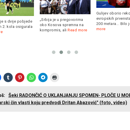
Gulijev oborio rek
evropskih prvenst
„Srbija je u pregovorima
je s dvije pobjede
200 metara... Bilo 
oko Kosova spremna na
 2. kola osigurala
more
kompromis, ali
Read more
re
još:
Šeki RADONČIĆ O UKLANJANJU SPOMEN- PLOČE U MOR
rski čin vlasti koju predvodi Dritan Abazović" (foto, video)