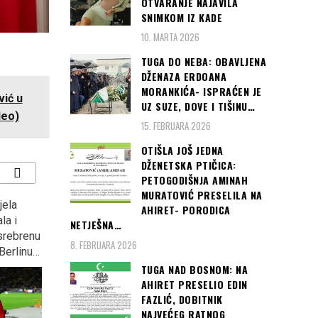
OTVARANJE NAJAVILA
SNIMKOM IZ KADE
10. MARTA 2026
TUGA DO NEBA: OBAVLJENA
DŽENAZA ERDOANA
MORANKIĆA- ISPRAĆEN JE
ić u
UZ SUZE, DOVE I TIŠINU…
deo)
15. FEBRUARA 2026
OTIŠLA JOŠ JEDNA
DŽENETSKA PTIČICA:
PETOGODIŠNJA AMINAH
MURATOVIĆ PRESELILA NA
jela
ZAGREB: Kontraverzni
“KOCKASTI” deklasirali
AHIRET- PORODICA
la i
Marko Tompson opet
Argentinu s 3:0 i plasirali
NETJEŠNA…
 srebrenu
podijelio Hrvatsku?
se u osminu finala
8. FEBRUARA 2026
Berlinu…
Svjetskog prvenstva u
Rusiji
TUGA NAD BOSNOM: NA
AHIRET PRESELIO EDIN
FAZLIĆ, DOBITNIK
NAJVEĆEG RATNOG