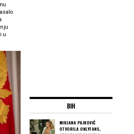
rnu
lasalo
a
anju
i u
BIH
MIRJANA PAJKOVIĆ
OTVORILA ONLYFANS,