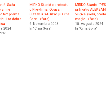
nić: Saša
MIRKO Stanić o protestu
MIRKO Stanić: “PES
e smije
u Pljevljima: Opasan
prihvatio ALEKSA
 potez prema
ulazak u SAOizaciju Crne
Vučića školu, prod
iću i to dobro
Gore… (foto)
magle… (foto)
jica
6. Novembra 2023
15. Augusta 2024
ra 2024
In "Crna Gora"
In "Crna Gora"
ora"