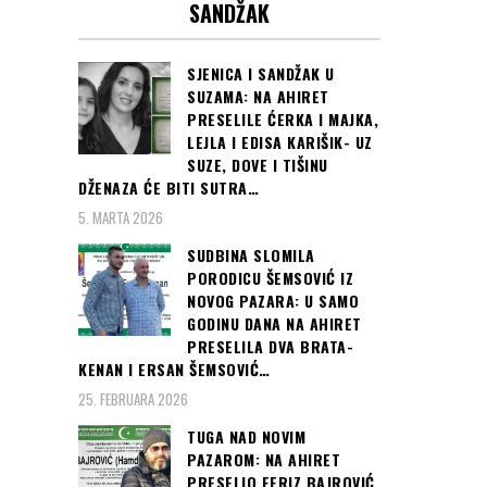
SANDŽAK
SJENICA I SANDŽAK U
SUZAMA: NA AHIRET
PRESELILE ĆERKA I MAJKA,
LEJLA I EDISA KARIŠIK- UZ
SUZE, DOVE I TIŠINU
DŽENAZA ĆE BITI SUTRA…
5. MARTA 2026
SUDBINA SLOMILA
PORODICU ŠEMSOVIĆ IZ
NOVOG PAZARA: U SAMO
GODINU DANA NA AHIRET
PRESELILA DVA BRATA-
KENAN I ERSAN ŠEMSOVIĆ…
25. FEBRUARA 2026
TUGA NAD NOVIM
PAZAROM: NA AHIRET
PRESELIO FERIZ BAJROVIĆ