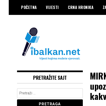
Skip
POČETNA
VIJESTI
CRNA HRONIKA
Z
to
content
Vaše Pravo, Vaš Portal
IBALKAN
MIRK
PRETRAŽITE SAJT
upoz
Pretraga:
kakv