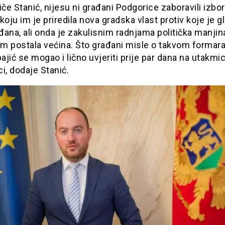
iče Stanić, nijesu ni građani Podgorice zaboravili izbo
koju im je priredila nova gradska vlast protiv koje je g
ana, ali onda je zakulisnim radnjama politička manjin
m postala većina. Što građani misle o takvom formar
pajić se mogao i lično uvjeriti prije par dana na utakmic
i, dodaje Stanić.