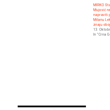
MIRKO Sta
Mujović n
napraviti
Milanu Lek
znaju obo
13. Oktob
In "Crna G