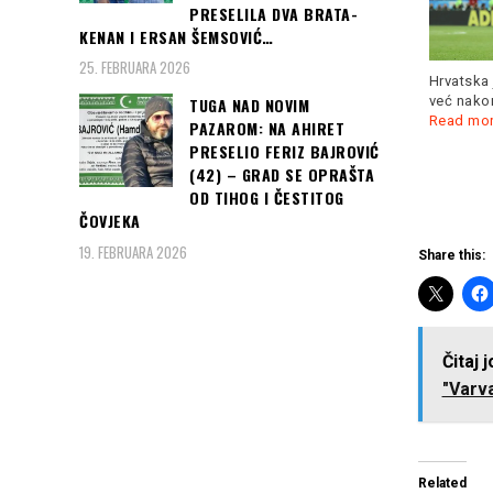
PRESELILA DVA BRATA-
Kada je hrvatske fudbalere
KENAN I ERSAN ŠEMSOVIĆ…
u Zagrebu dočekalo pola
Gulijev oborio rekord
miliona navijača,
Read more
25. FEBRUARA 2026
evropskih prvenstava na
Hrvatska 
200 metara... Bilo je
Read
već nakon
TUGA NAD NOVIM
more
Read mo
PAZAROM: NA AHIRET
PRESELIO FERIZ BAJROVIĆ
(42) – GRAD SE OPRAŠTA
OD TIHOG I ČESTITOG
ČOVJEKA
19. FEBRUARA 2026
Share this:
Čitaj 
"Varva
Related