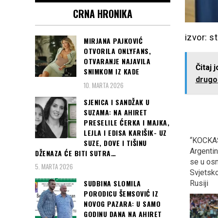
CRNA HRONIKA
izvor: 
MIRJANA PAJKOVIĆ
OTVORILA ONLYFANS,
OTVARANJE NAJAVILA
Čitaj 
SNIMKOM IZ KADE
drugom
10. MARTA 2026
SJENICA I SANDŽAK U
SUZAMA: NA AHIRET
PRESELILE ĆERKA I MAJKA,
LEJLA I EDISA KARIŠIK- UZ
Veče u kojoj je cijela
ZAGREB: Kontraverzni
“KOCKAS
SUZE, DOVE I TIŠINU
Turska priželjkivala i
Marko Tompson opet
Argentinu
DŽENAZA ĆE BITI SUTRA…
“dobila” zlatnu i srebrenu
podijelio Hrvatsku?
se u osm
5. MARTA 2026
medalju na EP u Berlinu…
Svjetsk
SUDBINA SLOMILA
Rusiji
PORODICU ŠEMSOVIĆ IZ
NOVOG PAZARA: U SAMO
GODINU DANA NA AHIRET