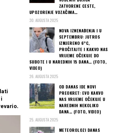
ZATVORENE CESTE,
UPOZORENJE VOZAČIMA…
30. AUGUSTA 2025
NOVA IZNENAĐENJA I U
SEPTEMBRU: JUTROS
IZMJERENO 6°C,
PROČITAJTE I KAKVO NAS
VRIJEME OČEKUJE DO
SUBOTE I U NAREDNIH 15 DANA… (FOTO,
VIDEO)
26. AUGUSTA 2025
OD DANAS IDE NOVI
dati
PREOKRET: EVO KAKVO
i
NAS VRIJEME OČEKUJE U
NAREDNIH NEKOLIKO
revario.
DANA… (FOTO, VIDEO)
25. AUGUSTA 2025
METEOROLOZI DANAS