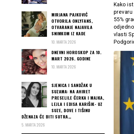
Kako ist
prevaru 
MIRJANA PAJKOVIĆ
55% građ
OTVORILA ONLYFANS,
odjedno
OTVARANJE NAJAVILA
SNIMKOM IZ KADE
vlasti S
Podgoric
10. MARTA 2026
DNEVNI HOROSKOP ZA 10.
MART 2026. GODINE
10. MARTA 2026
SJENICA I SANDŽAK U
SUZAMA: NA AHIRET
PRESELILE ĆERKA I MAJKA,
LEJLA I EDISA KARIŠIK- UZ
SUZE, DOVE I TIŠINU
DŽENAZA ĆE BITI SUTRA…
5. MARTA 2026