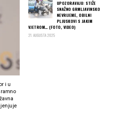
UPOZORAVAJU: STIŽE
SNAŽNO GRMLJAVINSKO
NEVRIJEME, OBILNI
PLJUSKOVI S JAKIM
VJETROM… (FOTO, VIDEO)
21. AUGUSTA 2025
r i u
 sramno
ržavna
cjenjuje