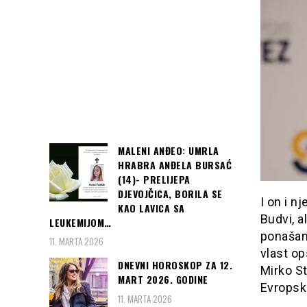
MALENI ANĐEO: UMRLA
HRABRA ANĐELA BURSAĆ
(14)- PRELIJEPA
DJEVOJČICA, BORILA SE
I on i n
KAO LAVICA SA
Budvi, a
LEUKEMIJOM…
ponašan
11. MARTA 2026
vlast op
DNEVNI HOROSKOP ZA 12.
Mirko St
MART 2026. GODINE
Evropsk
11. MARTA 2026