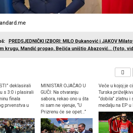
standard.me
još:
PREDSJEDNIČKI IZBORI: MILO Đukanović i JAKOV Milatov
 krugu, Mandić propao, Bečića uništio Abazović... (foto, vi
TI” deklasirali
MINISTAR OJAČAO U
Veče u kojoj je ci
 s 3:0 i plasirali
GUČI: Na otvaranju
Turska priželjkiva
inu finala
sabora, rekao ono u šta
“dobila” zlatnu i
og prvenstva u
ni sam ne vjeruje, “U
medalju na EP u 
Prizrenu će se opet…”