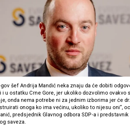
jegov šef Andrija Mandić neka znaju da će dobiti odgovo
li i u ostatku Crne Gore, jer ukoliko dozvolimo ovakvo
je, onda nema potrebe ni za jednim izborima jer će d
struirati onoga ko ima većinu, ukoliko to nijesu oni”, o
anić, predsjednik Glavnog odbora SDP-a i predstavnik
og saveza.