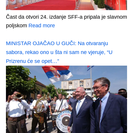
Čast da otvori 24. izdanje SFF-a pripala je slavnom
poljskom
Read more
MINISTAR OJAČAO U GUČI: Na otvaranju
sabora, rekao ono u šta ni sam ne vjeruje, “U
Prizrenu će se opet…”