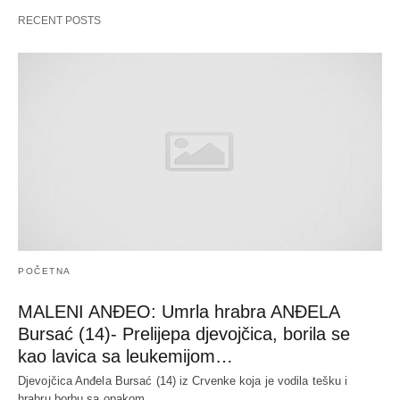
RECENT POSTS
POČETNA
MALENI ANĐEO: Umrla hrabra ANĐELA
Bursać (14)- Prelijepa djevojčica, borila se
kao lavica sa leukemijom…
Djevojčica Anđela Bursać (14) iz Crvenke koja je vodila tešku i
hrabru borbu sa opakom…