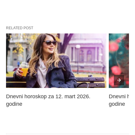
RELATED POST
Dnevni horoskop za 12. mart 2026. 
Dnevni hor
godine
godine