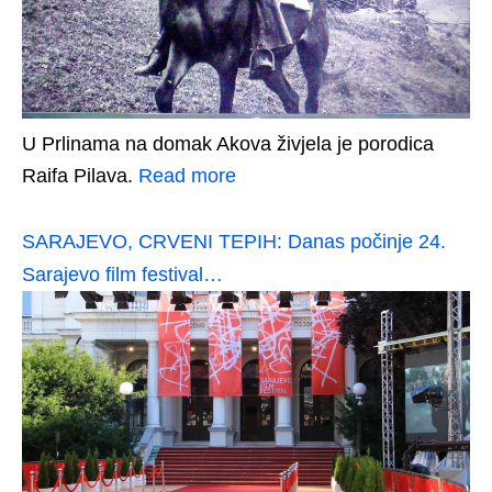
U Prlinama na domak Akova živjela je porodica
Raifa Pilava.
Read more
SARAJEVO, CRVENI TEPIH: Danas počinje 24.
Sarajevo film festival…