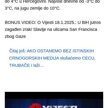
do 4°C u Hercegovini. Najviše dnevne od -3°C do
3°C, na jugu zemlje do 10°C.
BONUS VIDEO: O Vijesti 18.1.2025.: U BiH jutros
zagađen zrak/ Slavlje na ulicama San Francisca
zbog Gaze
Čitaj još:
AKO OSTANEMO BEZ ISTINSKIH
CRNOGORSKIH MEDIJA slušaćemo CECU,
TRUBAČE i laži...