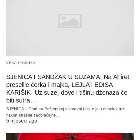
CRNA HRONIKA
SJENICA I SANDŽAK U SUZAMA: Na Ahiret
preselile ćerka i majka, LEJLA i EDISA
KARIŠIK- Uz suze, dove i tišinu dženaza će
biti sutra…
SJENICA – Grad na Pešterskoj visoravni i dalje je u dubokoj tuzi
nakon strašne saobraćajne…
5 mjeseci ago