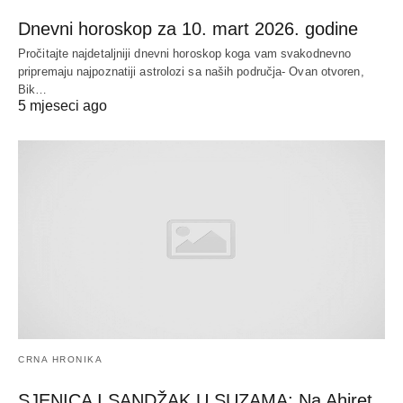
Dnevni horoskop za 10. mart 2026. godine
Pročitajte najdetaljniji dnevni horoskop koga vam svakodnevno
pripremaju najpoznatiji astrolozi sa naših područja- Ovan otvoren,
Bik…
5 mjeseci ago
CRNA HRONIKA
SJENICA I SANDŽAK U SUZAMA: Na Ahiret