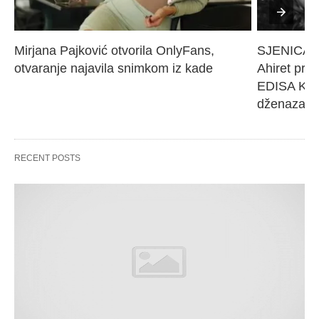
Mirjana Pajković otvorila OnlyFans, 
SJENICA 
otvaranje najavila snimkom iz kade
Ahiret pres
EDISA KARI
dženaza će
RECENT POSTS