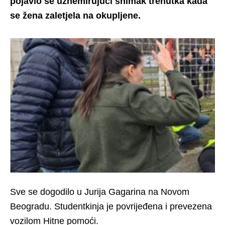
pojavio se uznemirujući snimak trenutka kada
se žena zaletjela na okupljene.
Sve se dogodilo u Jurija Gagarina na Novom
Beogradu. Studentkinja je povrijeđena i prevezena
vozilom Hitne pomoći.