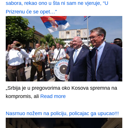
sabora, rekao ono u šta ni sam ne vjeruje, “U
Prizrenu će se opet…”
„Srbija je u pregovorima oko Kosova spremna na
kompromis, ali
Read more
Nasrnuo nožem na policiju, policajac ga upucao!!!