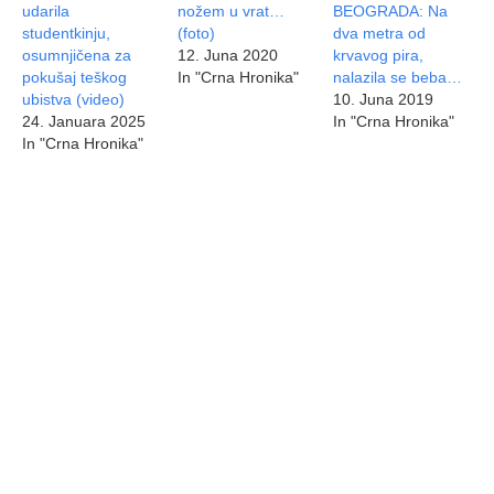
udarila
nožem u vrat…
BEOGRADA: Na
studentkinju,
(foto)
dva metra od
osumnjičena za
12. Juna 2020
krvavog pira,
pokušaj teškog
In "Crna Hronika"
nalazila se beba…
ubistva (video)
10. Juna 2019
24. Januara 2025
In "Crna Hronika"
In "Crna Hronika"