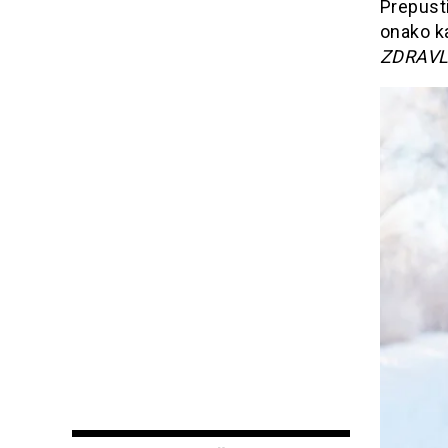
Prepusti
onako ka
ZDRAVL