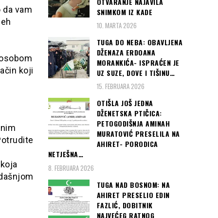
OTVARANJE NAJAVILA
o da vam
SNIMKOM IZ KADE
jeh
10. MARTA 2026
TUGA DO NEBA: OBAVLJENA
DŽENAZA ERDOANA
m osobom
MORANKIĆA- ISPRAĆEN JE
ačin koji
UZ SUZE, DOVE I TIŠINU…
15. FEBRUARA 2026
OTIŠLA JOŠ JEDNA
DŽENETSKA PTIČICA:
PETOGODIŠNJA AMINAH
enim
MURATOVIĆ PRESELILA NA
Potrudite
AHIRET- PORODICA
NETJEŠNA…
 koja
8. FEBRUARA 2026
adašnjom
TUGA NAD BOSNOM: NA
AHIRET PRESELIO EDIN
FAZLIĆ, DOBITNIK
NAJVEĆEG RATNOG