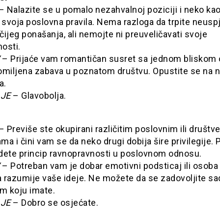
– Nalazite se u pomalo nezahvalnoj poziciji i neko ka
svoja poslovna pravila. Nema razloga da trpite neusp
ijeg ponašanja, ali nemojte ni preuveličavati svoje
osti.
– Prijaće vam romantičan susret sa jednom blisko
 omiljena zabava u poznatom društvu. Opustite se na n
a.
JE
– Glavobolja.
– Previše ste okupirani različitim poslovnim ili društv
a i čini vam se da neko drugi dobija šire privilegije. 
dete princip ravnopravnosti u poslovnom odnosu.
– Potreban vam je dobar emotivni podsticaj ili osoba
 razumije vaše ideje. Ne možete da se zadovoljite s
om koju imate.
JE
– Dobro se osjećate.