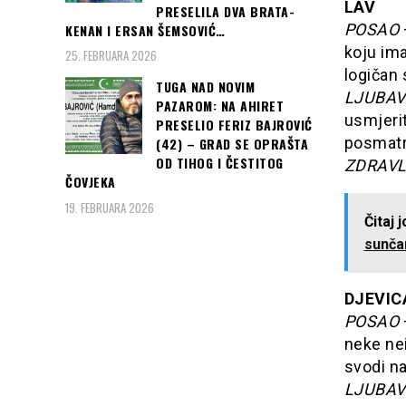
LAV
PRESELILA DVA BRATA-
POSAO
KENAN I ERSAN ŠEMSOVIĆ…
koju ima
25. FEBRUARA 2026
logičan 
TUGA NAD NOVIM
LJUBAV
PAZAROM: NA AHIRET
usmjerit
PRESELIO FERIZ BAJROVIĆ
posmatra
(42) – GRAD SE OPRAŠTA
OD TIHOG I ČESTITOG
ZDRAVL
ČOVJEKA
19. FEBRUARA 2026
Čitaj 
sunčan
DJEVIC
POSAO
neke nei
svodi na
LJUBAV