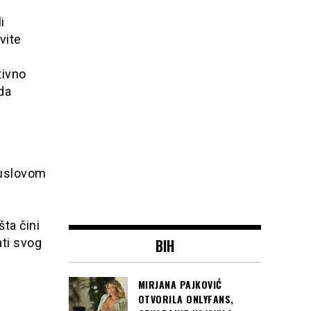
i
vite
tivno
 da
 uslovom
ta čini
BIH
ti svog
MIRJANA PAJKOVIĆ
OTVORILA ONLYFANS,