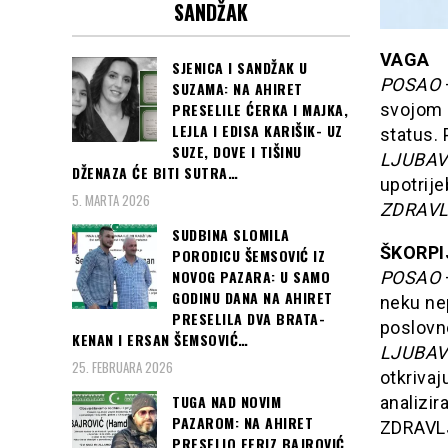
SANDŽAK
VAGA
SJENICA I SANDŽAK U
POSAO
SUZAMA: NA AHIRET
PRESELILE ĆERKA I MAJKA,
svojom o
LEJLA I EDISA KARIŠIK- UZ
status. 
SUZE, DOVE I TIŠINU
LJUBAV
DŽENAZA ĆE BITI SUTRA…
upotrije
5. MARTA 2026
ZDRAVL
SUDBINA SLOMILA
ŠKORPI
PORODICU ŠEMSOVIĆ IZ
NOVOG PAZARA: U SAMO
POSAO
GODINU DANA NA AHIRET
neku nep
PRESELILA DVA BRATA-
poslovne
KENAN I ERSAN ŠEMSOVIĆ…
LJUBAV
25. FEBRUARA 2026
otkrivaj
TUGA NAD NOVIM
analizir
PAZAROM: NA AHIRET
ZDRAVLJE
PRESELIO FERIZ BAJROVIĆ