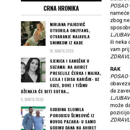
POSAO
CRNA HRONIKA
nameće 
zbog neč
MIRJANA PAJKOVIĆ
sposobn
OTVORILA ONLYFANS,
LJUBAV
OTVARANJE NAJAVILA
ili neka
SNIMKOM IZ KADE
vam prij
10. MARTA 2026
ZDRAVL
SJENICA I SANDŽAK U
SUZAMA: NA AHIRET
RAK
PRESELILE ĆERKA I MAJKA,
POSAO
LEJLA I EDISA KARIŠIK- UZ
obavezam
SUZE, DOVE I TIŠINU
da zave
DŽENAZA ĆE BITI SUTRA…
LJUBAV
5. MARTA 2026
može da
SUDBINA SLOMILA
pozicij
PORODICU ŠEMSOVIĆ IZ
ZDRAVL
NOVOG PAZARA: U SAMO
GODINU DANA NA AHIRET