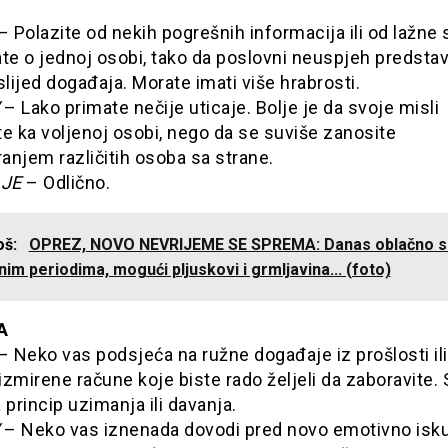
– Polazite od nekih pogrešnih informacija ili od lažne 
te o jednoj osobi, tako da poslovni neuspjeh predstav
slijed događaja. Morate imati više hrabrosti.
– Lako primate nečije uticaje. Bolje je da svoje misli
e ka voljenoj osobi, nego da se suviše zanosite
njem različitih osoba sa strane.
JE
– Odlično.
još:
OPREZ, NOVO NEVRIJEME SE SPREMA: Danas oblačno s
im periodima, mogući pljuskovi i grmljavina... (foto)
A
– Neko vas podsjeća na ružne događaje iz prošlosti ili
zmirene račune koje biste rado željeli da zaboravite.
 princip uzimanja ili davanja.
– Neko vas iznenada dovodi pred novo emotivno isk