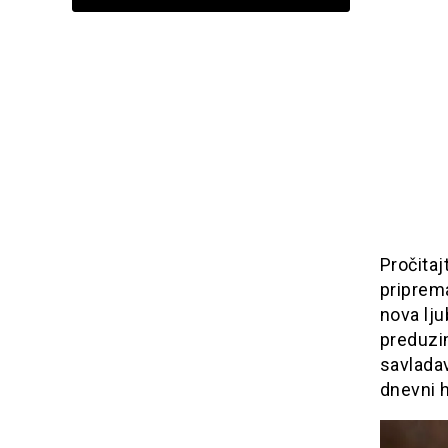
Pročita
priprema
nova lju
preduzim
savladav
dnevni h