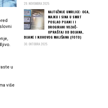
29. NOVEMBRA 2025
NAJTUŽNIJE UMRLICE: OCA,
MAJKU I SINA U SMRT
pred
POSLAO PIJANI I I
slovni
DROGIRANI VOZAČ-
OPRAŠTAJ OD BOJANA,
DIJANE I NJIHOVOG MALIŠANA (FOTO)
nje,
30. OKTOBRA 2025
ljivo.
raste u
ma više