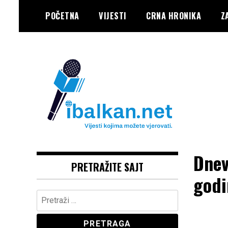
Skip
POČETNA
VIJESTI
CRNA HRONIKA
Z
to
content
Vaše Pravo, Vaš Portal
IBALKAN
Dnev
PRETRAŽITE SAJT
godi
Pretraga: