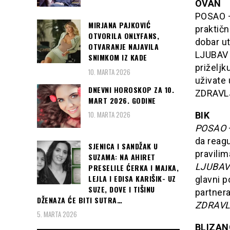
OVAN
POSAO – 
MIRJANA PAJKOVIĆ
praktičn
OTVORILA ONLYFANS,
dobar ut
OTVARANJE NAJAVILA
LJUBAV 
SNIMKOM IZ KADE
priželjk
10. MARTA 2026
uživate
DNEVNI HOROSKOP ZA 10.
ZDRAVLJ
MART 2026. GODINE
10. MARTA 2026
BIK
POSAO
da reagu
SJENICA I SANDŽAK U
pravili
SUZAMA: NA AHIRET
LJUBAV
PRESELILE ĆERKA I MAJKA,
LEJLA I EDISA KARIŠIK- UZ
glavni 
SUZE, DOVE I TIŠINU
partnera
DŽENAZA ĆE BITI SUTRA…
ZDRAVL
5. MARTA 2026
BLIZAN