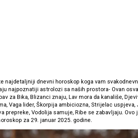
jte najdetaljniji dnevni horoskop koga vam svakodnev
ju najpoznatiji astrolozi sa naših prostora- Ovan osva
bav za Bika, Blizanci znaju, Lav mora da kanališe, Djev
a, Vaga lider, Škorpija ambiciozna, Strijelac uspjeva,
a prepreke, Vodolija samuje, Ribe se zabavljaju. Ovo 
oroskop za 29. januar 2025. godine.