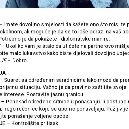
– Imate dovoljno smjelosti da kažete ono što mislite 
kolinom, ali moguće je da se to loše odrazi na vaš po
Potrebno je da pokažete i diplomatske manire.
– Ukoliko vam je stalo da utičete na partnerovo mišlje
bite malo lukavstvo kako biste djelovali dovoljno ubjed
JE
– Dobro.
JA
– Susret sa određenim saradnicima lako može da pre
rijatnu situaciju. Važno je da pravilno zaštitite svoje
 interese. Postavite jasnu granicu.
– Ponekad određene sitnice u ponašanju ili postupci
u, nego rečenice koje se uporno ponavaljaju. Pažljivije
ajte ponašanje voljene osobe.
 – Kontrolišite pritisak.