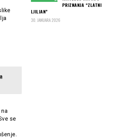
PRIZNANJA “ZLATNI
slike
LJILJAN”
lja
30. JANUARA 2026
a
 na
 Sve se
ušenje.