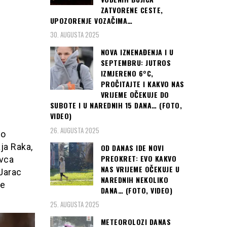
ZATVORENE CESTE,
UPOZORENJE VOZAČIMA…
30. AUGUSTA 2025
NOVA IZNENAĐENJA I U
SEPTEMBRU: JUTROS
IZMJERENO 6°C,
PROČITAJTE I KAKVO NAS
VRIJEME OČEKUJE DO
SUBOTE I U NAREDNIH 15 DANA… (FOTO,
VIDEO)
26. AUGUSTA 2025
no
ja Raka,
OD DANAS IDE NOVI
PREOKRET: EVO KAKVO
ivca
NAS VRIJEME OČEKUJE U
 Jarac
NAREDNIH NEKOLIKO
je
DANA… (FOTO, VIDEO)
25. AUGUSTA 2025
METEOROLOZI DANAS