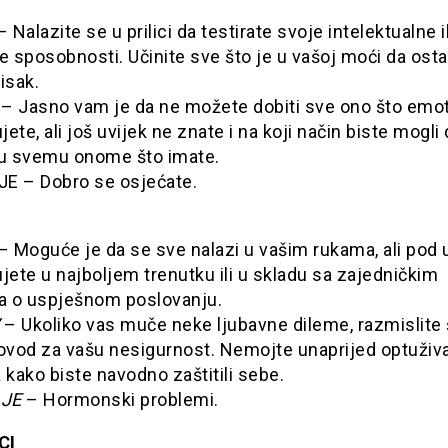
Nalazite se u prilici da testirate svoje intelektualne il
e sposobnosti. Učinite sve što je u vašoj moći da osta
isak.
– Jasno vam je da ne možete dobiti sve ono što emo
ujete, ali još uvijek ne znate i na koji način biste mogli
 u svemu onome što imate.
E – Dobro se osjećate.
– Moguće je da se sve nalazi u vašim rukama, ali pod
jete u najboljem trenutku ili u skladu sa zajedničkim
ma o uspješnom poslovanju.
– Ukoliko vas muče neke ljubavne dileme, razmislite š
povod za vašu nesigurnost. Nemojte unaprijed optuživa
 kako biste navodno zaštitili sebe.
JE
– Hormonski problemi.
CI