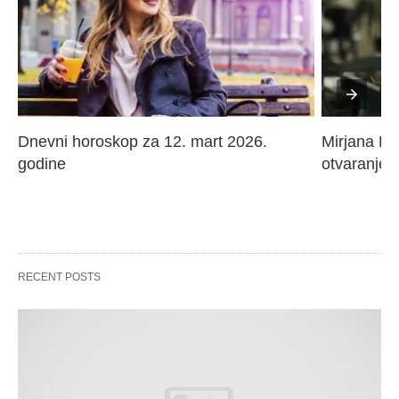
Dnevni horoskop za 12. mart 2026. 
Mirjana Paj
godine
otvaranje 
RECENT POSTS