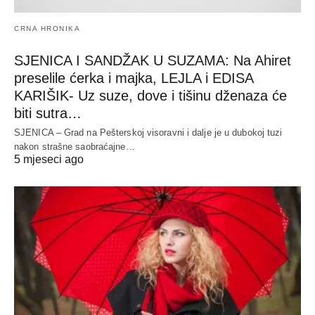
CRNA HRONIKA
SJENICA I SANDŽAK U SUZAMA: Na Ahiret
preselile ćerka i majka, LEJLA i EDISA
KARIŠIK- Uz suze, dove i tišinu dženaza će
biti sutra…
SJENICA – Grad na Pešterskoj visoravni i dalje je u dubokoj tuzi
nakon strašne saobraćajne…
5 mjeseci ago