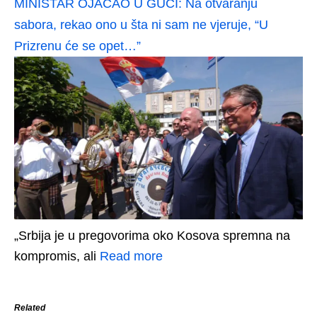
MINISTAR OJAČAO U GUČI: Na otvaranju
sabora, rekao ono u šta ni sam ne vjeruje, “U
Prizrenu će se opet…”
„Srbija je u pregovorima oko Kosova spremna na
kompromis, ali
Read more
Related