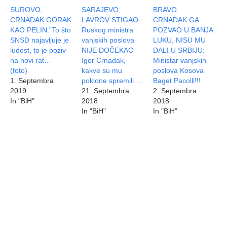
SUROVO,
SARAJEVO,
BRAVO,
CRNADAK GORAK
LAVROV STIGAO:
CRNADAK GA
KAO PELIN:”To što
Ruskog ministra
POZVAO U BANJA
SNSD najavljuje je
vanjskih poslova
LUKU, NISU MU
ludost, to je poziv
NIJE DOČEKAO
DALI U SRBIJU:
na novi rat…”
Igor Crnadak,
Ministar vanjskih
(foto)
kakve su mu
poslova Kosova
1. Septembra
poklone spremili….
Baget Pacolli!!!
2019
21. Septembra
2. Septembra
In "BiH"
2018
2018
In "BiH"
In "BiH"