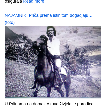
osigurala
Read more
NAJAMNIK- Priča prema istinitom dogadjaju…
(foto)
U Prlinama na domak Akova živjela je porodica