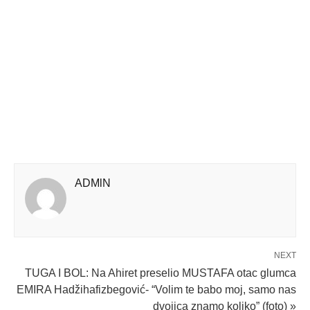
ADMlN
NEXT
TUGA I BOL: Na Ahiret preselio MUSTAFA otac glumca
EMIRA Hadžihafizbegović- “Volim te babo moj, samo nas
dvojica znamo koliko” (foto) »