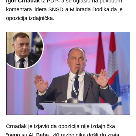
Igor Crnadak
iz PDP- a se oglasio na povodom
komentara lidera SNSD-a Milorada Dodika da je
opozicija izdajnička.
Crnadak je izjavio da opozicija nije izdajnička
“nego su Ali Baba i 40 razbojnika došli do kraja