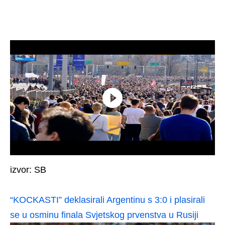
izvor: SB
“KOCKASTI” deklasirali Argentinu s 3:0 i plasirali
se u osminu finala Svjetskog prvenstva u Rusiji