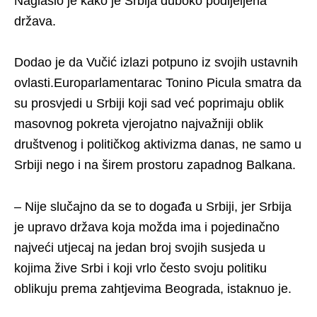
Naglasio je kako je Srbija duboko podijeljena
država.
Dodao je da Vučić izlazi potpuno iz svojih ustavnih
ovlasti.Europarlamentarac Tonino Picula smatra da
su prosvjedi u Srbiji koji sad već poprimaju oblik
masovnog pokreta vjerojatno najvažniji oblik
društvenog i političkog aktivizma danas, ne samo u
Srbiji nego i na širem prostoru zapadnog Balkana.
– Nije slučajno da se to događa u Srbiji, jer Srbija
je upravo država koja možda ima i pojedinačno
najveći utjecaj na jedan broj svojih susjeda u
kojima žive Srbi i koji vrlo često svoju politiku
oblikuju prema zahtjevima Beograda, istaknuo je.