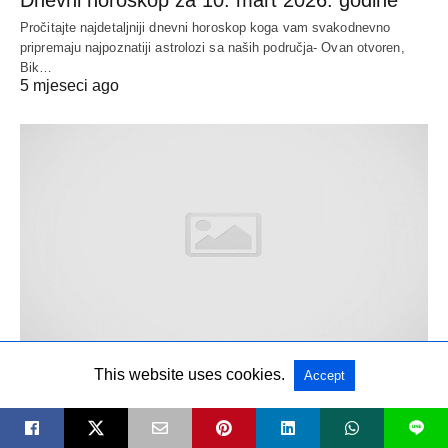
Dnevni horoskop za 10. mart 2026. godine
Pročitajte najdetaljniji dnevni horoskop koga vam svakodnevno
pripremaju najpoznatiji astrolozi sa naših područja- Ovan otvoren,
Bik…
5 mjeseci ago
CRNA HRONIKA
This website uses cookies.
Accept
SJENICA I SANDŽAK U SUZAMA: Na Ahiret
L
preselile ćerka i majka, LEJLA i EDISA