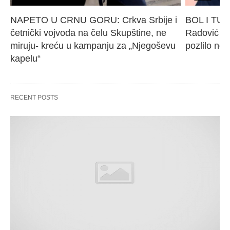
NAPETO U CRNU GORU: Crkva Srbije i 
BOL I TUG
četnički vojvoda na čelu Skupštine, ne 
Radović (2
miruju- kreću u kampanju za „Njegoševu 
pozlilo ne
kapelu“
RECENT POSTS