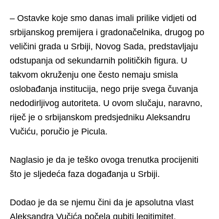
– Ostavke koje smo danas imali prilike vidjeti od
srbijanskog premijera i gradonačelnika, drugog po
veličini grada u Srbiji, Novog Sada, predstavljaju
odstupanja od sekundarnih političkih figura. U
takvom okruženju one često nemaju smisla
oslobađanja institucija, nego prije svega čuvanja
nedodirljivog autoriteta. U ovom slučaju, naravno,
riječ je o srbijanskom predsjedniku Aleksandru
Vučiću, poručio je Picula.
Naglasio je da je teško ovoga trenutka procijeniti
što je sljedeća faza događanja u Srbiji.
Dodao je da se njemu čini da je apsolutna vlast
Aleksandra Vučića počela gubiti legitimitet.