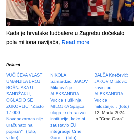
Kada je hrvatske fudbalere u Zagrebu dočekalo
pola miliona navijača,
Read more
Related
VUČIĆEVA VLAST
NIKOLA
BALŠA Knežević:
UMANJILA BROJ
Samardžić: JAKOV
JAKOV Milatović
BOŠNJAKA U
Milatović je
zavisi od
SANDŽAKU,
ALEKSANDRA
ALEKSANDRA
OGLASIO SE
Vučića sluškinja,
Vučića i
ZUKORLIĆ: “Zašto
MILOJKA Spajića
milostinje… (foto)
17.000
uloga je da razvali
12. Marta 2024
Novopazaraca nije
institucije, kako bi
In "Crna Gora"
uračunato na
zaustavio EU
popisu?” (foto,
integracije Crne
video)
Gore… (foto)