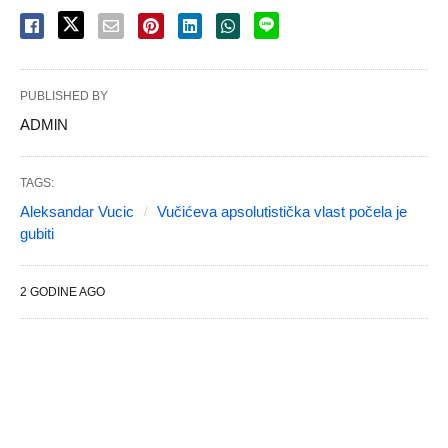
PUBLISHED BY
ADMlN
TAGS:
Aleksandar Vucic
Vučićeva apsolutistička vlast počela je
gubiti
2 GODINE AGO