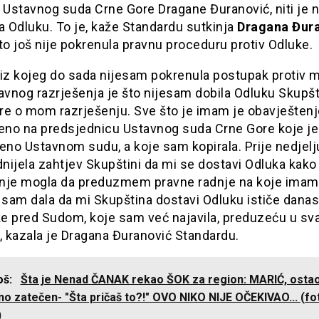
 Ustavnog suda Crne Gore Dragane Đuranović, niti je n
a Odluku. To je, kaže Standardu sutkinja
Dragana Đur
to još nije pokrenula pravnu proceduru protiv Odluke.
 iz kojeg do sada nijesam pokrenula postupak protiv 
avnog razrješenja je što nijesam dobila Odluku Skupš
re o mom razrješenju. Sve što je imam je obavještenj
jeno na predsjednicu Ustavnog suda Crne Gore koje je
eno Ustavnom sudu, a koje sam kopirala. Prije nedjel
ijela zahtjev Skupštini da mi se dostavi Odluka kako
nje mogla da preduzmem pravne radnje na koje imam
 sam dala da mi Skupština dostavi Odluku ističe danas
e pred Sudom, koje sam već najavila, preduzeću u s
, kazala je Dragana Đuranović Standardu.
još:
Šta je Nenad ČANAK rekao ŠOK za region: MARIĆ, ostao
o zatečen- "Šta pričaš to?!" OVO NIKO NIJE OČEKIVAO... (fo
)