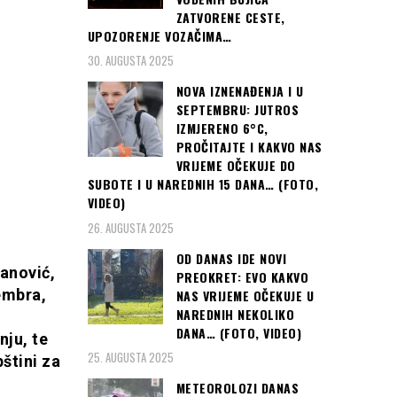
ZATVORENE CESTE,
UPOZORENJE VOZAČIMA…
30. AUGUSTA 2025
NOVA IZNENAĐENJA I U
SEPTEMBRU: JUTROS
IZMJERENO 6°C,
PROČITAJTE I KAKVO NAS
VRIJEME OČEKUJE DO
SUBOTE I U NAREDNIH 15 DANA… (FOTO,
VIDEO)
26. AUGUSTA 2025
OD DANAS IDE NOVI
anović,
PREOKRET: EVO KAKVO
embra,
NAS VRIJEME OČEKUJE U
NAREDNIH NEKOLIKO
DANA… (FOTO, VIDEO)
nju, te
25. AUGUSTA 2025
štini za
METEOROLOZI DANAS