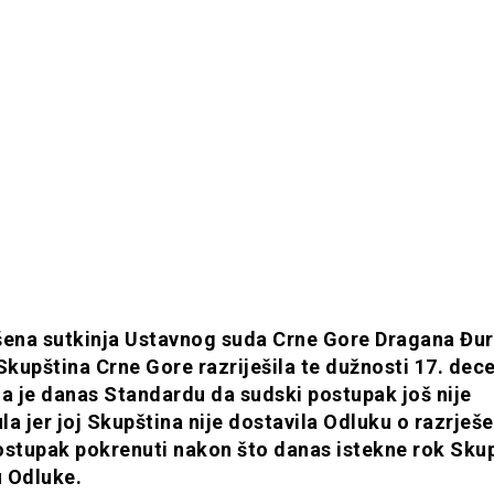
šena sutkinja Ustavnog suda Crne Gore Dragana Đur
 Skupština Crne Gore razriješila te dužnosti 17. dec
la je danas Standardu da sudski postupak još nije
a jer joj Skupština nije dostavila Odluku o razrješe
ostupak pokrenuti nakon što danas istekne rok Skup
 Odluke.