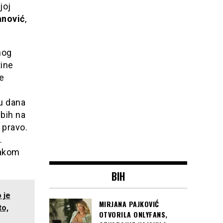
joj
anović
,
mog
tine
e
ju dana
 bih na
 pravo.
.
vakom
BIH
 je
MIRJANA PAJKOVIĆ
to,
OTVORILA ONLYFANS,