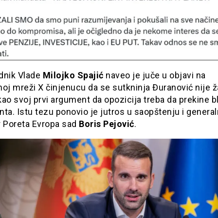
dnik Vlade
Milojko Spajić
naveo je juče u objavi na
oj mreži X činjenucu da se sutkninja Đuranović nije ža
ao svoj prvi argument da opozicija treba da prekine 
ta. Istu tezu ponovio je jutros u saopštenju i general
r Poreta Evropa sad
Boris Pejović
.