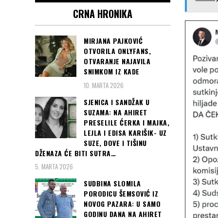
CRNA HRONIKA
MIRJANA PAJKOVIĆ
OTVORILA ONLYFANS,
OTVARANJE NAJAVILA
SNIMKOM IZ KADE
10. MARTA 2026
SJENICA I SANDŽAK U
SUZAMA: NA AHIRET
PRESELILE ĆERKA I MAJKA,
LEJLA I EDISA KARIŠIK- UZ
SUZE, DOVE I TIŠINU
DŽENAZA ĆE BITI SUTRA…
5. MARTA 2026
SUDBINA SLOMILA
PORODICU ŠEMSOVIĆ IZ
NOVOG PAZARA: U SAMO
GODINU DANA NA AHIRET