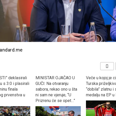
standard.me
TI” deklasirali
MINISTAR OJAČAO U
Veče u kojoj je ci
 s 3:0 i plasirali
GUČI: Na otvaranju
Turska priželjkiva
inu finala
sabora, rekao ono u šta
“dobila” zlatnu i
og prvenstva u
ni sam ne vjeruje, “U
medalju na EP u 
Prizrenu će se opet…”