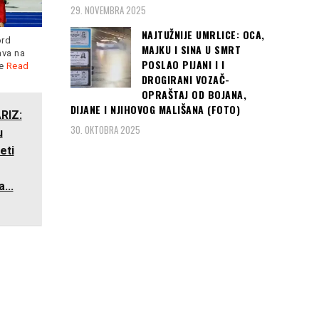
29. NOVEMBRA 2025
Kada je hrvatske fudbalere
NAJTUŽNIJE UMRLICE: OCA,
u Zagrebu dočekalo pola
ord
MAJKU I SINA U SMRT
miliona navijača,
Read more
ava na
Hrvatska je s dvije pobjede
POSLAO PIJANI I I
je
Read
već nakon 2. kola osigurala
DROGIRANI VOZAČ-
Read more
OPRAŠTAJ OD BOJANA,
DIJANE I NJIHOVOG MALIŠANA (FOTO)
RIZ:
30. OKTOBRA 2025
u
eti
...