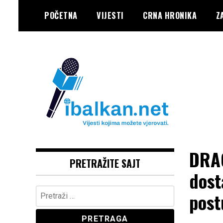
Skip
POČETNA
VIJESTI
CRNA HRONIKA
Z
to
content
Vaše Pravo, Vaš Portal
IBALKAN
DRAG
PRETRAŽITE SAJT
dost
Pretraga:
post