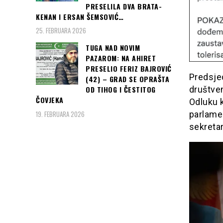
PRESELILA DVA BRATA-
KENAN I ERSAN ŠEMSOVIĆ…
25. FEBRUARA 2026
TUGA NAD NOVIM
PAZAROM: NA AHIRET
PRESELIO FERIZ BAJROVIĆ
Predsje
(42) – GRAD SE OPRAŠTA
društven
OD TIHOG I ČESTITOG
ČOVJEKA
Odluku k
19. FEBRUARA 2026
parlamen
sekreta