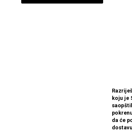
Razrije
koju je
saopšti
pokrenul
da će p
dostavu