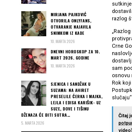
sutkinje
dostavil
MIRJANA PAJKOVIĆ
razlog š
OTVORILA ONLYFANS,
OTVARANJE NAJAVILA
„Razlog
SNIMKOM IZ KADE
protivpr
10. MARTA 2026
Crne Go
DNEVNI HOROSKOP ZA 10.
naslovl
MART 2026. GODINE
dostavlj
10. MARTA 2026
sam podn
osnovu 
Rok koji
SJENICA I SANDŽAK U
SUZAMA: NA AHIRET
Postupk
PRESELILE ĆERKA I MAJKA,
slučaju“
LEJLA I EDISA KARIŠIK- UZ
SUZE, DOVE I TIŠINU
DŽENAZA ĆE BITI SUTRA…
Čitaj 
5. MARTA 2026
potpun
video