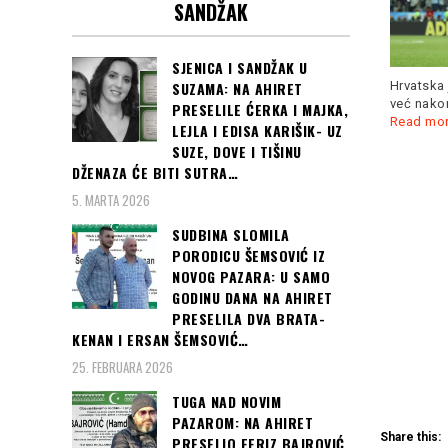
SANDŽAK
Kada je hrvatske fudbalere
u Zagrebu dočekalo pola
Gulijev oborio rekord
SJENICA I SANDŽAK U
miliona navijača,
Read more
evropskih prvenstava na
Hrvatska 
SUZAMA: NA AHIRET
200 metara... Bilo je
Read
već nakon
PRESELILE ĆERKA I MAJKA,
more
Read mo
LEJLA I EDISA KARIŠIK- UZ
SUZE, DOVE I TIŠINU
Čitaj još:
PARIZ:
DŽENAZA ĆE BITI SUTRA…
Safet Sušić u
5. MARTA 2026
gradu se osjeti
SUDBINA SLOMILA
strah zbog
PORODICU ŠEMSOVIĆ IZ
koronavirusa...
NOVOG PAZARA: U SAMO
(foto)
GODINU DANA NA AHIRET
PRESELILA DVA BRATA-
KENAN I ERSAN ŠEMSOVIĆ…
25. FEBRUARA 2026
TUGA NAD NOVIM
PAZAROM: NA AHIRET
Share this:
PRESELIO FERIZ BAJROVIĆ