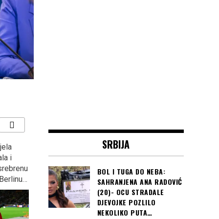
SRBIJA
jela
ZAGREB: Kontraverzni
“KOCKASTI” deklasirali
la i
Marko Tompson opet
Argentinu s 3:0 i plasirali
 srebrenu
podijelio Hrvatsku?
se u osminu finala
BOL I TUGA DO NEBA:
Berlinu…
Svjetskog prvenstva u
SAHRANJENA ANA RADOVIĆ
Rusiji
(20)- OCU STRADALE
DJEVOJKE POZLILO
NEKOLIKO PUTA…