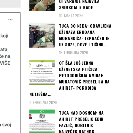
OTVARANJE NAJAVILA
SNIMKOM IZ KADE
10. MARTA 2026
TUGA DO NEBA: OBAVLJENA
DŽENAZA ERDOANA
MORANKIĆA- ISPRAĆEN JE
UZ SUZE, DOVE I TIŠINU…
15. FEBRUARA 2026
OTIŠLA JOŠ JEDNA
DŽENETSKA PTIČICA:
PETOGODIŠNJA AMINAH
MURATOVIĆ PRESELILA NA
AHIRET- PORODICA
NETJEŠNA…
8. FEBRUARA 2026
TUGA NAD BOSNOM: NA
AHIRET PRESELIO EDIN
FAZLIĆ, DOBITNIK
NAJVEĆEG RATNOG