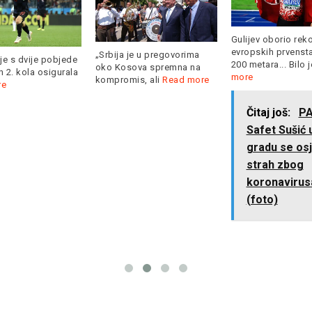
Gulijev oborio rek
evropskih prvenst
„Srbija je u pregovorima
je s dvije pobjede
200 metara... Bilo 
oko Kosova spremna na
 2. kola osigurala
more
kompromis, ali
Read more
re
Čitaj još:
PA
Safet Sušić 
gradu se osj
strah zbog
koronavirusa
(foto)