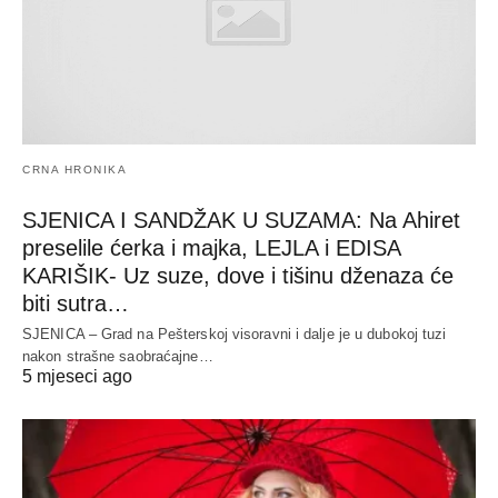
CRNA HRONIKA
SJENICA I SANDŽAK U SUZAMA: Na Ahiret
preselile ćerka i majka, LEJLA i EDISA
KARIŠIK- Uz suze, dove i tišinu dženaza će
biti sutra…
SJENICA – Grad na Pešterskoj visoravni i dalje je u dubokoj tuzi
nakon strašne saobraćajne…
5 mjeseci ago