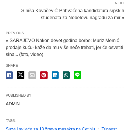
NEXT
Siniša Kovačević: Prihvaćena kandidatura srpskih
studenata za Nobelovu nagradu za mir »
PREVIOUS
« SARAJEVO Nakon devet godina borbe: Muriz Memić
prodaje kuću- kaže da mu više neće trebati, jer će osvetiti
sina... (foto, video)
SHARE
PUBLISHED BY
ADMlN
TAGS:
Suze i svijeće za 13 žrtava masakra na Cetinju
Trinaest