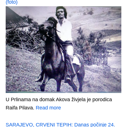
(foto)
U Prlinama na domak Akova živjela je porodica
Raifa Pilava.
Read more
SARAJEVO, CRVENI TEPIH: Danas počinje 24.