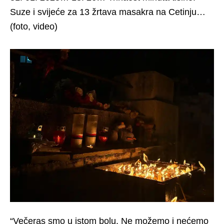
Suze i svijeće za 13 žrtava masakra na Cetinju…
(foto, video)
“Večeras smo u istom bolu. Ne možemo i nećemo