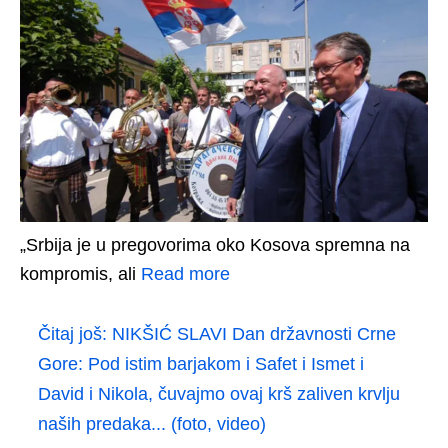
„Srbija je u pregovorima oko Kosova spremna na
kompromis, ali
Read more
Čitaj još:
NIKŠIĆ SLAVI Dan državnosti Crne
Gore: Pod istim barjakom i Safet i Ismet i
David i Nikola, čuvajmo ovaj krš zaliven krvlju
naših predaka... (foto, video)