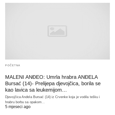
POČETNA
MALENI ANĐEO: Umrla hrabra ANĐELA
Bursać (14)- Prelijepa djevojčica, borila se
kao lavica sa leukemijom…
Djevojčica Anđela Bursać (14) iz Crvenke koja je vodila tešku i
hrabru borbu sa opakom…
5 mjeseci ago