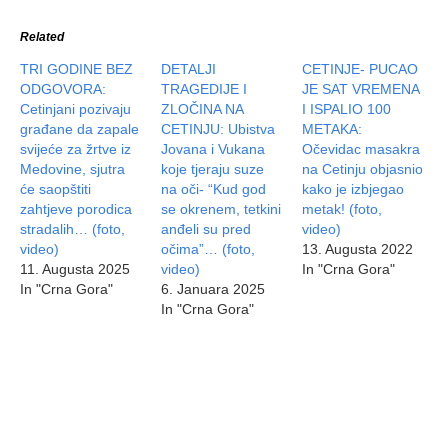
Related
TRI GODINE BEZ
DETALJI
CETINJE- PUCAO
ODGOVORA:
TRAGEDIJE I
JE SAT VREMENA
Cetinjani pozivaju
ZLOČINA NA
I ISPALIO 100
građane da zapale
CETINJU: Ubistva
METAKA:
svijeće za žrtve iz
Jovana i Vukana
Očevidac masakra
Medovine, sjutra
koje tjeraju suze
na Cetinju objasnio
će saopštiti
na oči- “Kud god
kako je izbjegao
zahtjeve porodica
se okrenem, tetkini
metak! (foto,
stradalih… (foto,
anđeli su pred
video)
video)
očima”… (foto,
13. Augusta 2022
11. Augusta 2025
video)
In "Crna Gora"
In "Crna Gora"
6. Januara 2025
In "Crna Gora"