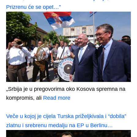
Prizrenu će se opet…”
„Srbija je u pregovorima oko Kosova spremna na
kompromis, ali
Read more
Veče u kojoj je cijela Turska priželjkivala i “dobila”
zlatnu i srebrenu medalju na EP u Berlinu…