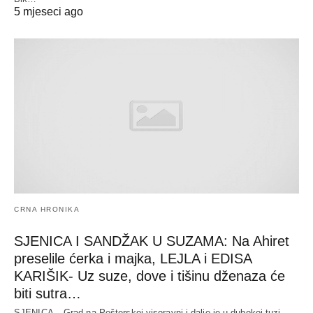
5 mjeseci ago
CRNA HRONIKA
SJENICA I SANDŽAK U SUZAMA: Na Ahiret
preselile ćerka i majka, LEJLA i EDISA
KARIŠIK- Uz suze, dove i tišinu dženaza će
biti sutra…
SJENICA – Grad na Pešterskoj visoravni i dalje je u dubokoj tuzi