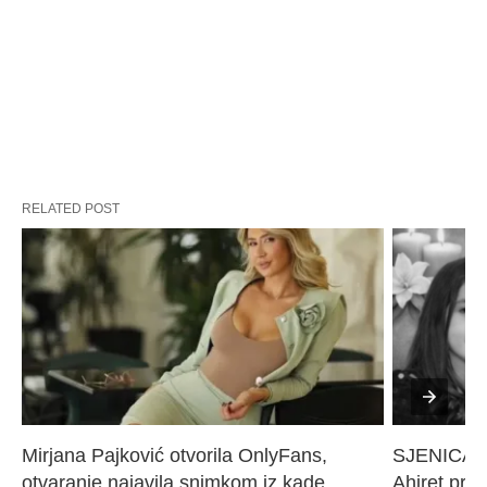
RELATED POST
Mirjana Pajković otvorila OnlyFans, 
SJENICA 
otvaranje najavila snimkom iz kade
Ahiret pres