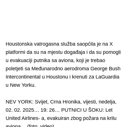
Houstonska vatrogasna služba saopćila je na X
platformi da su na mjestu događaja i da su pomogli
u evakuaciji putnika sa aviona, koji je trebao
poletjeti sa Međunarodno aerodroma George Bush
Intercontinental u Houstonu i krenuti za LaGuardia
u New Yorku.
NEV YORK: Svijet, Crna Hronika, vijesti, nedelja,
02. 02. 2025… 19: 26… PUTNICI U ŠOKU: Let
United Airlines- a, evakuiran zbog požara na krilu
aviona… (foto, video)