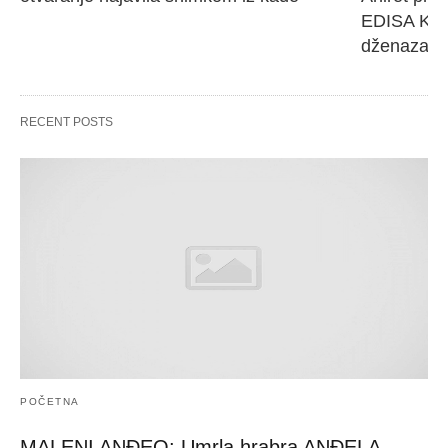
EDISA KARI
dženaza će
RECENT POSTS
POČETNA
MALENI ANĐEO: Umrla hrabra ANĐELA