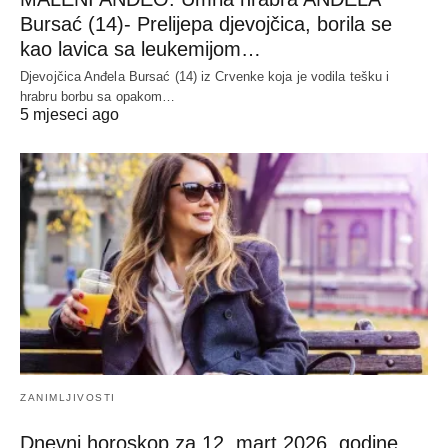
Bursać (14)- Prelijepa djevojčica, borila se
kao lavica sa leukemijom…
Djevojčica Anđela Bursać (14) iz Crvenke koja je vodila tešku i
hrabru borbu sa opakom…
5 mjeseci ago
ZANIMLJIVOSTI
Dnevni horoskop za 12. mart 2026. godine