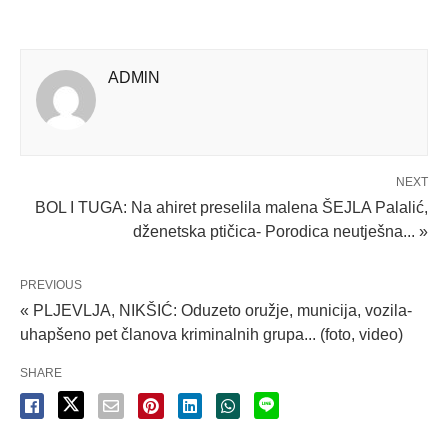
ADMlN
NEXT
BOL I TUGA: Na ahiret preselila malena ŠEJLA Palalić,
dženetska ptičica- Porodica neutješna... »
PREVIOUS
« PLJEVLJA, NIKŠIĆ: Oduzeto oružje, municija, vozila-
uhapšeno pet članova kriminalnih grupa... (foto, video)
SHARE