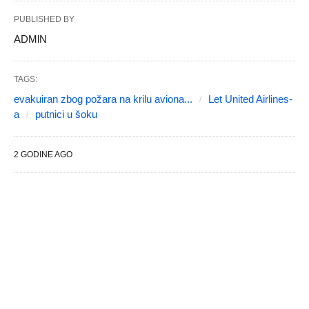
PUBLISHED BY
ADMlN
TAGS:
evakuiran zbog požara na krilu aviona...
Let United Airlines-
a
putnici u šoku
2 GODINE AGO