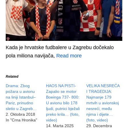
Kada je hrvatske fudbalere u Zagrebu dočekalo
pola miliona navijača,
Read more
Related
Drama: Zbog
HAOS NA PISTI-
VELIKA NESREĆA
požara u avionu
Zapalio se motor
I TRAGEDIJA:
na liniji Istanbul–
Boeinga 737- 800:
Najmanje 179
Pariz, prinudno
U avionu bilo 178
mrtvih u avionskoj
sletio u Zagreb…
ljudi, putnici bježali
nesreći, među
2. Oktobra 2018
preko krila… (foto,
njima i dijete…
In "Crna Hronika"
video)
(foto, video)
14. Marta 2025
29. Decembra