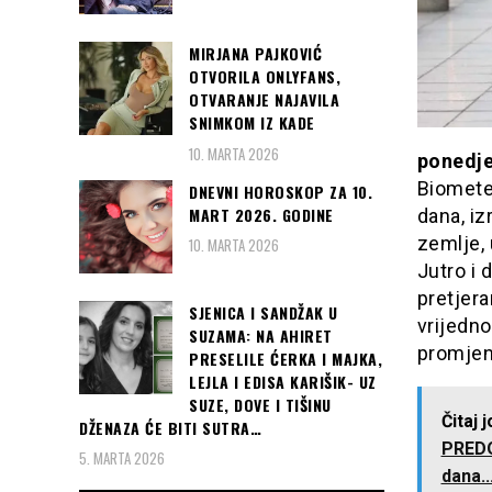
MIRJANA PAJKOVIĆ
OTVORILA ONLYFANS,
OTVARANJE NAJAVILA
SNIMKOM IZ KADE
10. MARTA 2026
ponedje
Biomete
DNEVNI HOROSKOP ZA 10.
MART 2026. GODINE
dana, iz
zemlje, 
10. MARTA 2026
Jutro i 
pretjer
SJENICA I SANDŽAK U
vrijedno
SUZAMA: NA AHIRET
promjen
PRESELILE ĆERKA I MAJKA,
LEJLA I EDISA KARIŠIK- UZ
SUZE, DOVE I TIŠINU
Čitaj 
DŽENAZA ĆE BITI SUTRA…
PREDO
5. MARTA 2026
dana..