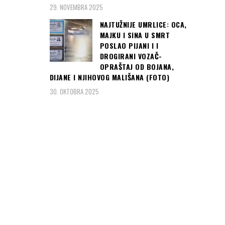
PLJUSKOVI I
29. NOVEMBRA 2025
GRMLJAVINA, PA
NAJTUŽNIJE UMRLICE: OCA,
NOVI PREOKRET:
MAJKU I SINA U SMRT
Kakvo nas
POSLAO PIJANI I I
vrijeme očekuje u
DROGIRANI VOZAČ-
OPRAŠTAJ OD BOJANA,
narednih nekoliko
DIJANE I NJIHOVOG MALIŠANA (FOTO)
dana... (foto,
30. OKTOBRA 2025
video)