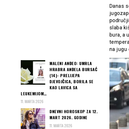
Danas se
jugozap
područj
slaba k
bura, a 
temperat
na jugu
MALENI ANĐEO: UMRLA
HRABRA ANĐELA BURSAĆ
(14)- PRELIJEPA
DJEVOJČICA, BORILA SE
KAO LAVICA SA
LEUKEMIJOM…
11. MARTA 2026
DNEVNI HOROSKOP ZA 12.
MART 2026. GODINE
11. MARTA 2026