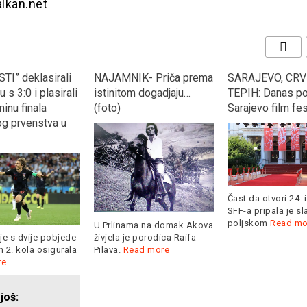
alkan.net
TI” deklasirali
NAJAMNIK- Priča prema
SARAJEVO, CRV
 s 3:0 i plasirali
istinitom dogadjaju…
TEPIH: Danas po
inu finala
(foto)
Sarajevo film fes
og prvenstva u
Čast da otvori 24. 
SFF-a pripala je s
poljskom
Read mo
U Prlinama na domak Akova
je s dvije pobjede
živjela je porodica Raifa
 2. kola osigurala
Pilava.
Read more
re
 još: