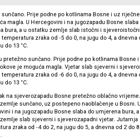
 sunčano. Prije podne po kotlinama Bosne i uz riječn
ća magla. U Hercegovini i na jugozapadu Bosne slaba
 bura, a u ostatku zemlje slab istočni i sjeveroistočni
 temperatura zraka od -5 do 0, na jugu do 4, a dnevna 
gu do 13 °C.
u pretežno sunčano. Prije podne po kotlinama Bosne i
tokove je moguća magla. Vjetar slab sjeverni i sjevero
 temperatura zraka od -6 do 0, na jugu do 4, a dnevna 
gu do 13 °C.
tak na sjeverozapadu Bosne pretežno oblačno vrijeme.
 zemlje sunčano, uz postepeno naoblačenje u Bosni. 
vini i na jugozapadu Bosne slaba do umjerena bura, a
zemlje slab sjeverni i sjeverozapadni vjetar. Jutarnja
ura zraka od -4 do 2, na jugu do 5, a dnevna od 2 do 8
.