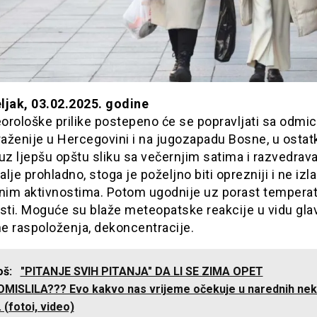
ljak, 03.02.2025. godine
orološke prilike postepeno će se popravljati sa odmi
raženije u Hercegovini i na jugozapadu Bosne, u ostat
uz ljepšu opštu sliku sa večernjim satima i razvedrav
dalje prohladno, stoga je poželjno biti oprezniji i ne izl
anim aktivnostima. Potom ugodnije uz porast temperat
sti. Moguće su blaže meteopatske reakcije u vidu gla
e raspoloženja, dekoncentracije.
još:
"PITANJE SVIH PITANJA" DA LI SE ZIMA OPET
MISLILA??? Evo kakvo nas vrijeme očekuje u narednih nek
. (fotoi, video)