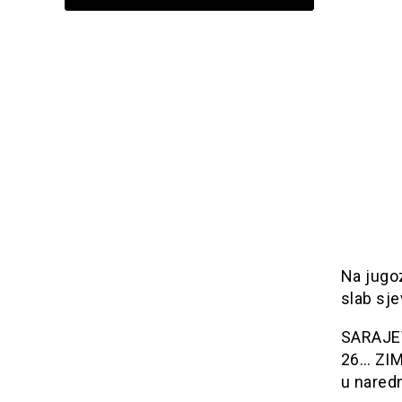
Na jugo
slab sje
SARAJEVO
26… ZIM
u naredn