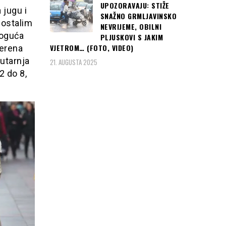
UPOZORAVAJU: STIŽE
 jugu i
SNAŽNO GRMLJAVINSKO
 ostalim
NEVRIJEME, OBILNI
moguća
PLJUSKOVI S JAKIM
VJETROM… (FOTO, VIDEO)
jerena
Jutarnja
21. AUGUSTA 2025
2 do 8,