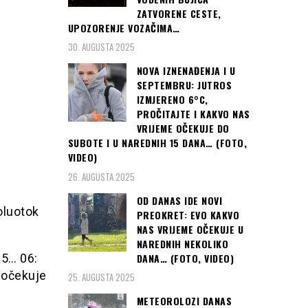
ZATVORENE CESTE,
UPOZORENJE VOZAČIMA…
30. AUGUSTA 2025
NOVA IZNENAĐENJA I U
SEPTEMBRU: JUTROS
IZMJERENO 6°C,
PROČITAJTE I KAKVO NAS
VRIJEME OČEKUJE DO
SUBOTE I U NAREDNIH 15 DANA… (FOTO,
VIDEO)
26. AUGUSTA 2025
OD DANAS IDE NOVI
oluotok
PREOKRET: EVO KAKVO
NAS VRIJEME OČEKUJE U
NAREDNIH NEKOLIKO
DANA… (FOTO, VIDEO)
25… 06:
 očekuje
25. AUGUSTA 2025
METEOROLOZI DANAS