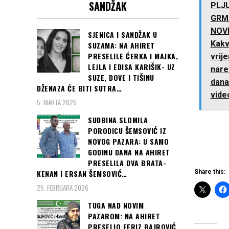
SANDŽAK
PLJU
GRM
NOVI
SJENICA I SANDŽAK U
Kakv
SUZAMA: NA AHIRET
PRESELILE ĆERKA I MAJKA,
vrij
LEJLA I EDISA KARIŠIK- UZ
nare
SUZE, DOVE I TIŠINU
dana.
DŽENAZA ĆE BITI SUTRA…
vide
5. MARTA 2026
SUDBINA SLOMILA
PORODICU ŠEMSOVIĆ IZ
NOVOG PAZARA: U SAMO
GODINU DANA NA AHIRET
PRESELILA DVA BRATA-
Share this:
KENAN I ERSAN ŠEMSOVIĆ…
25. FEBRUARA 2026
TUGA NAD NOVIM
PAZAROM: NA AHIRET
PRESELIO FERIZ BAJROVIĆ