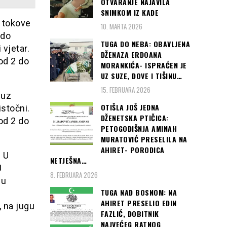
OTVARANJE NAJAVILA
SNIMKOM IZ KADE
e tokove
10. MARTA 2026
 do
TUGA DO NEBA: OBAVLJENA
 vjetar.
DŽENAZA ERDOANA
od 2 do
MORANKIĆA- ISPRAĆEN JE
UZ SUZE, DOVE I TIŠINU…
15. FEBRUARA 2026
 uz
OTIŠLA JOŠ JEDNA
istočni.
DŽENETSKA PTIČICA:
od 2 do
PETOGODIŠNJA AMINAH
MURATOVIĆ PRESELILA NA
AHIRET- PORODICA
 U
NETJEŠNA…
U
8. FEBRUARA 2026
 u
TUGA NAD BOSNOM: NA
AHIRET PRESELIO EDIN
, na jugu
FAZLIĆ, DOBITNIK
NAJVEĆEG RATNOG