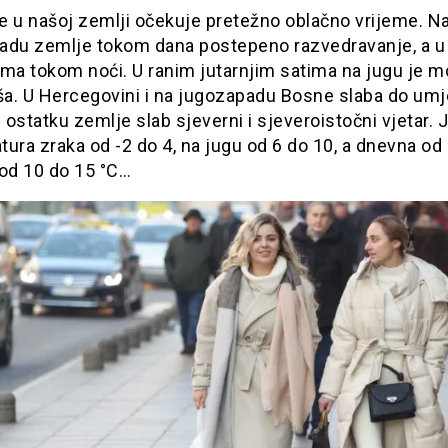
 u našoj zemlji očekuje pretežno oblačno vrijeme. Na
adu zemlje tokom dana postepeno razvedravanje, a u
ima tokom noći. U ranim jutarnjim satima na jugu je 
iša. U Hercegovini i na jugozapadu Bosne slaba do um
u ostatku zemlje slab sjeverni i sjeveroistočni vjetar. 
ura zraka od -2 do 4, na jugu od 6 do 10, a dnevna od 
 od 10 do 15 °C…