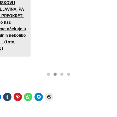
SKOVI I
LJAVINA, PA
 PREOKRET:
o nas
eme očekuje u
dnih nekoliko
.. (foto,
o)