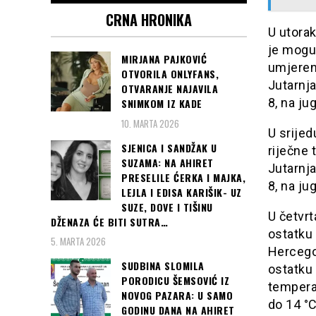
CRNA HRONIKA
U utorak
je mogu
MIRJANA PAJKOVIĆ
umjerena
OTVORILA ONLYFANS,
Jutarnja
OTVARANJE NAJAVILA
8, na ju
SNIMKOM IZ KADE
10. MARTA 2026
U srijed
SJENICA I SANDŽAK U
riječne 
SUZAMA: NA AHIRET
Jutarnja
PRESELILE ĆERKA I MAJKA,
8, na ju
LEJLA I EDISA KARIŠIK- UZ
SUZE, DOVE I TIŠINU
U četvr
DŽENAZA ĆE BITI SUTRA…
ostatku
5. MARTA 2026
Hercego
SUDBINA SLOMILA
ostatku 
PORODICU ŠEMSOVIĆ IZ
temperat
NOVOG PAZARA: U SAMO
do 14 °C
GODINU DANA NA AHIRET