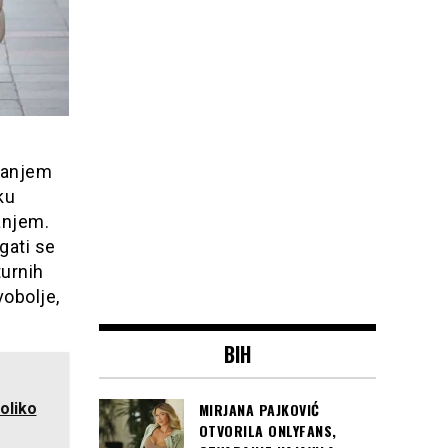
canjem
ku
anjem.
agati se
urnih
vobolje,
BIH
oliko
MIRJANA PAJKOVIĆ
OTVORILA ONLYFANS,