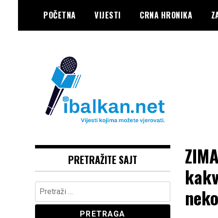
Skip
POČETNA
VIJESTI
CRNA HRONIKA
Z
to
content
Vaše Pravo, Vaš Portal
IBALKAN
ZIMA
PRETRAŽITE SAJT
kakv
Pretraga:
neko