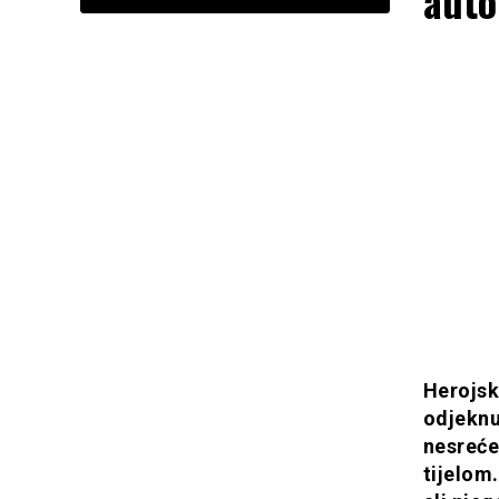
auto
Herojsk
odjeknu
nesreće 
tijelom