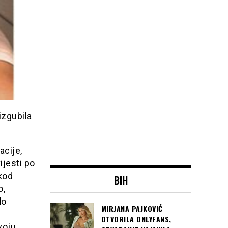
izgubila
acije,
ijesti po
kod
BIH
o,
do
MIRJANA PAJKOVIĆ
OTVORILA ONLYFANS,
voju