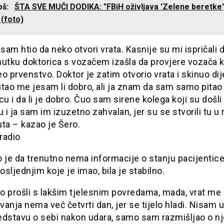
još:
ŠTA SVE MUČI DODIKA: "FBiH oživljava 'Zelene beretke'
 (foto)
am htio da neko otvori vrata. Kasnije su mi ispričali d
nutku doktorica s vozačem izašla da provjere vozača 
o prvenstvo. Doktor je zatim otvorio vrata i skinuo dij
tao me jesam li dobro, ali ja znam da sam samo pitao
cu i da li je dobro. Čuo sam sirene kolega koji su došli
i ja sam im izuzetno zahvalan, jer su se stvorili tu u
ta – kazao je Šero.
uradio
 je da trenutno nema informacije o stanju pacijentice,
sljednjim koje je imao, bila je stabilno.
 prošli s lakšim tjelesnim povredama, mada, vrat me i
avanja nema već četvrti dan, jer se tijelo hladi. Nisam 
edstavu o sebi nakon udara, samo sam razmišljao o nj