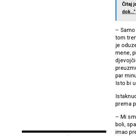
Čitaj 
dok..."
– Samo s
tom tre
je oduze
mene, pi
djevojči
preuzmu 
par minu
Isto bi 
Istaknuo
prema po
– Mi smo
boli, sp
imao pr