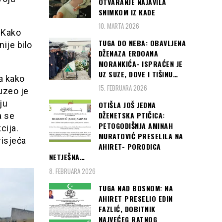
OTVARANJE NAJAVILA
SNIMKOM IZ KADE
10. MARTA 2026
. Kako
TUGA DO NEBA: OBAVLJENA
ije bilo
DŽENAZA ERDOANA
MORANKIĆA- ISPRAĆEN JE
UZ SUZE, DOVE I TIŠINU…
a kako
15. FEBRUARA 2026
uzeo je
ju
OTIŠLA JOŠ JEDNA
DŽENETSKA PTIČICA:
a se
PETOGODIŠNJA AMINAH
cija.
MURATOVIĆ PRESELILA NA
risjeća
AHIRET- PORODICA
NETJEŠNA…
8. FEBRUARA 2026
TUGA NAD BOSNOM: NA
AHIRET PRESELIO EDIN
FAZLIĆ, DOBITNIK
NAJVEĆEG RATNOG