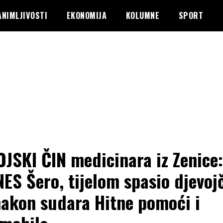
ANIMLJIVOSTI
EKONOMIJA
KOLUMNE
SPORT
JSKI ČIN medicinara iz Zenice:
ES Šero, tijelom spasio djevoj
nakon sudara Hitne pomoći i