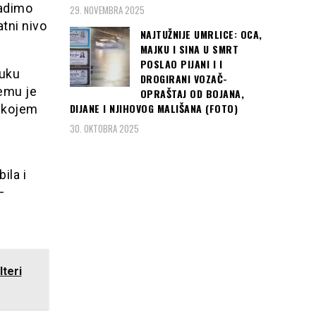
radimo
29. NOVEMBRA 2025
atni nivo
NAJTUŽNIJE UMRLICE: OCA,
MAJKU I SINA U SMRT
POSLAO PIJANI I I
luku
DROGIRANI VOZAČ-
jemu je
OPRAŠTAJ OD BOJANA,
DIJANE I NJIHOVOG MALIŠANA (FOTO)
u kojem
30. OKTOBRA 2025
ila i
–
teri