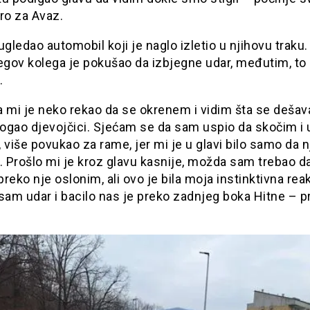
ro za Avaz.
ugledao automobil koji je naglo izletio u njihovu traku
egov kolega je pokušao da izbjegne udar, međutim, to n
.
a mi je neko rekao da se okrenem i vidim šta se dešav
ogao djevojčici. Sjećam se da sam uspio da skočim i 
 više povukao za rame, jer mi je u glavi bilo samo da n
. Prošlo mi je kroz glavu kasnije, možda sam trebao d
reko nje oslonim, ali ovo je bila moja instinktivna reak
sam udar i bacilo nas je preko zadnjeg boka Hitne – p
.