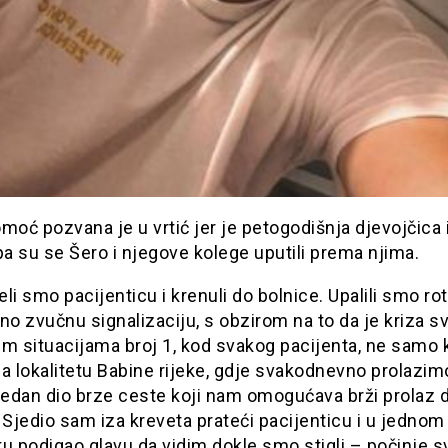
moć pozvana je u vrtić jer je petogodišnja djevojčica 
pa su se Šero i njegove kolege uputili prema njima.
li smo pacijenticu i krenuli do bolnice. Upalili smo rot
no zvučnu signalizaciju, s obzirom na to da je kriza sv
im situacijama broj 1, kod svakog pacijenta, ne samo 
a lokalitetu Babine rijeke, gdje svakodnevno prolazim
jedan dio brze ceste koji nam omogućava brži prolaz 
 Sjedio sam iza kreveta prateći pacijenticu i u jednom
 podigao glavu da vidim dokle smo stigli – počinje s