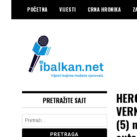
Skip
POČETNA
VIJESTI
CRNA HRONIKA
Z
to
content
Vaše Pravo, Vaš Portal
IBALKAN
HERO
PRETRAŽITE SAJT
VERN
Pretraga:
(5) 