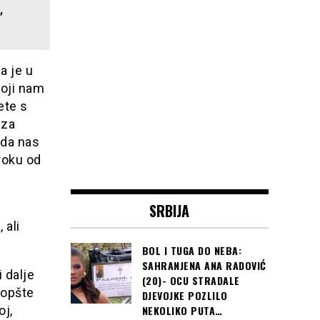
,
a je u
koji nam
ete s
 za
 da nas
 roku od
SRBIJA
 ali
BOL I TUGA DO NEBA:
SAHRANJENA ANA RADOVIĆ
 dalje
(20)- OCU STRADALE
uopšte
DJEVOJKE POZLILO
oj,
NEKOLIKO PUTA…