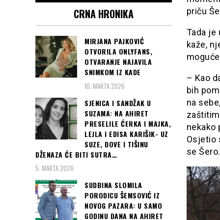
priču Še
CRNA HRONIKA
Tada je 
MIRJANA PAJKOVIĆ
kaže, nj
OTVORILA ONLYFANS,
moguće
OTVARANJE NAJAVILA
SNIMKOM IZ KADE
– Kao d
10. MARTA 2026
bih pom
na sebe,
SJENICA I SANDŽAK U
SUZAMA: NA AHIRET
zaštitim
PRESELILE ĆERKA I MAJKA,
nekako p
LEJLA I EDISA KARIŠIK- UZ
Osjetio 
SUZE, DOVE I TIŠINU
se Šero
DŽENAZA ĆE BITI SUTRA…
5. MARTA 2026
SUDBINA SLOMILA
PORODICU ŠEMSOVIĆ IZ
NOVOG PAZARA: U SAMO
GODINU DANA NA AHIRET