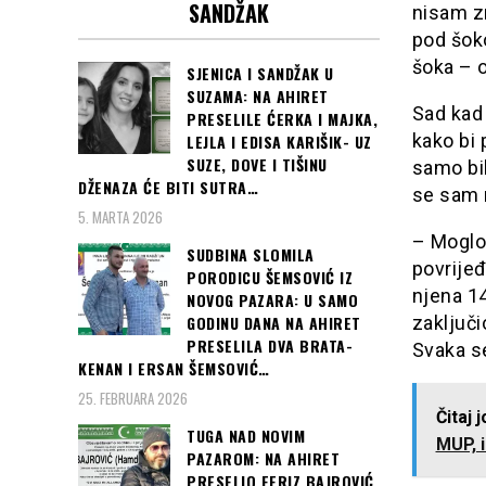
SANDŽAK
nisam zn
pod šoko
šoka – o
SJENICA I SANDŽAK U
SUZAMA: NA AHIRET
Sad kad 
PRESELILE ĆERKA I MAJKA,
kako bi 
LEJLA I EDISA KARIŠIK- UZ
SUZE, DOVE I TIŠINU
samo bil
DŽENAZA ĆE BITI SUTRA…
se sam 
5. MARTA 2026
– Moglo 
SUDBINA SLOMILA
povrijeđ
PORODICU ŠEMSOVIĆ IZ
njena 14
NOVOG PAZARA: U SAMO
zaključi
GODINU DANA NA AHIRET
PRESELILA DVA BRATA-
Svaka s
KENAN I ERSAN ŠEMSOVIĆ…
25. FEBRUARA 2026
Čitaj 
TUGA NAD NOVIM
MUP, i
PAZAROM: NA AHIRET
PRESELIO FERIZ BAJROVIĆ