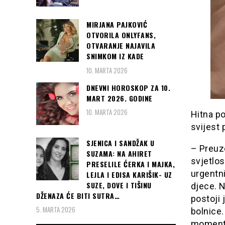
MIRJANA PAJKOVIĆ
OTVORILA ONLYFANS,
OTVARANJE NAJAVILA
SNIMKOM IZ KADE
10. MARTA 2026
DNEVNI HOROSKOP ZA 10.
MART 2026. GODINE
10. MARTA 2026
Hitna po
svijest 
SJENICA I SANDŽAK U
– Preuze
SUZAMA: NA AHIRET
svjetlos
PRESELILE ĆERKA I MAJKA,
urgentn
LEJLA I EDISA KARIŠIK- UZ
SUZE, DOVE I TIŠINU
djece. N
DŽENAZA ĆE BITI SUTRA…
postoji 
5. MARTA 2026
bolnice.
momentu