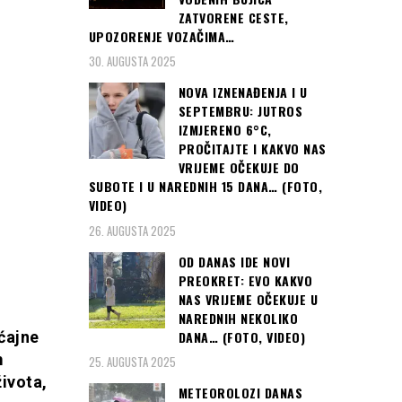
ZATVORENE CESTE,
UPOZORENJE VOZAČIMA…
30. AUGUSTA 2025
NOVA IZNENAĐENJA I U
SEPTEMBRU: JUTROS
IZMJERENO 6°C,
PROČITAJTE I KAKVO NAS
VRIJEME OČEKUJE DO
SUBOTE I U NAREDNIH 15 DANA… (FOTO,
VIDEO)
26. AUGUSTA 2025
OD DANAS IDE NOVI
PREOKRET: EVO KAKVO
NAS VRIJEME OČEKUJE U
NAREDNIH NEKOLIKO
DANA… (FOTO, VIDEO)
ćajne
m
25. AUGUSTA 2025
ivota,
METEOROLOZI DANAS