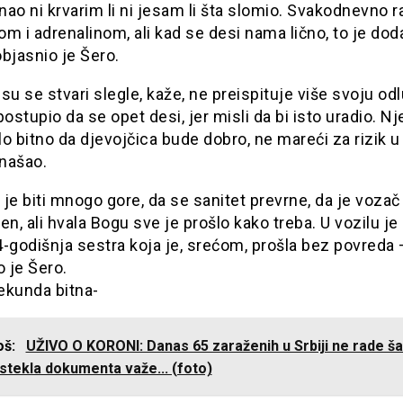
ao ni krvarim li ni jesam li šta slomio. Svakodnevno 
m i adrenalinom, ali kad se desi nama lično, to je dod
bjasnio je Šero.
su se stvari slegle, kaže, ne preispituje više svoju od
postupio da se opet desi, jer misli da bi isto uradio. N
o bitno da djevojčica bude dobro, ne mareći za rizik 
našao.
je biti mnogo gore, da se sanitet prevrne, da je vozač
en, ali hvala Bogu sve je prošlo kako treba. U vozilu je b
-godišnja sestra koja je, srećom, prošla bez povreda 
o je Šero.
ekunda bitna-
još:
UŽIVO O KORONI: Danas 65 zaraženih u Srbiji ne rade šal
stekla dokumenta važe... (foto)