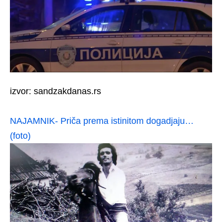
izvor: sandzakdanas.rs
NAJAMNIK- Priča prema istinitom dogadjaju…
(foto)