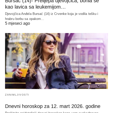
Bursać (14)- Prelijepa djevojčica, borila se
kao lavica sa leukemijom…
Djevojčica Anđela Bursać (14) iz Crvenke koja je vodila tešku i
hrabru borbu sa opakom…
5 mjeseci ago
ZANIMLJIVOSTI
Dnevni horoskop za 12. mart 2026. godine