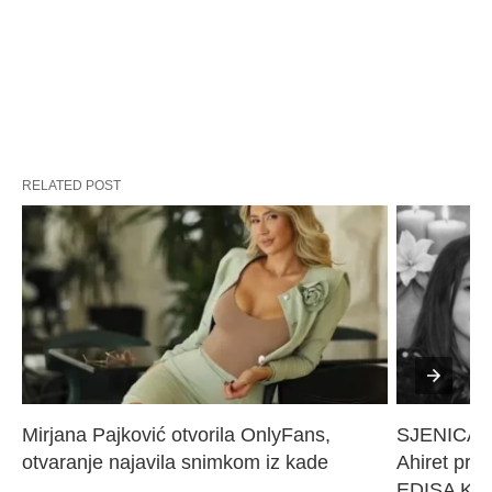
RELATED POST
Mirjana Pajković otvorila OnlyFans, 
SJENICA 
otvaranje najavila snimkom iz kade
Ahiret pres
EDISA KARI