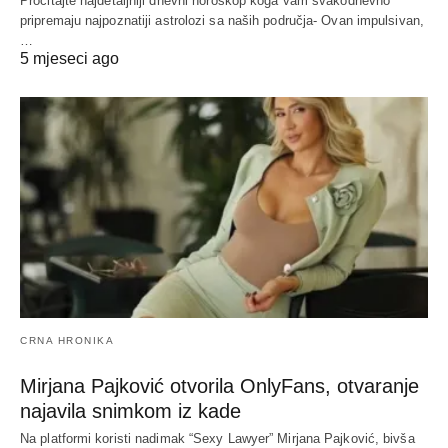
Pročitajte najdetaljniji dnevni horoskop koga vam svakodnevno
pripremaju najpoznatiji astrolozi sa naših područja- Ovan impulsivan,
…
5 mjeseci ago
CRNA HRONIKA
Mirjana Pajković otvorila OnlyFans, otvaranje
najavila snimkom iz kade
Na platformi koristi nadimak “Sexy Lawyer” Mirjana Pajković, bivša