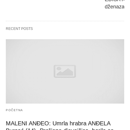
dženaza će
RECENT POSTS
POČETNA
MALENI ANĐEO: Umrla hrabra ANĐELA