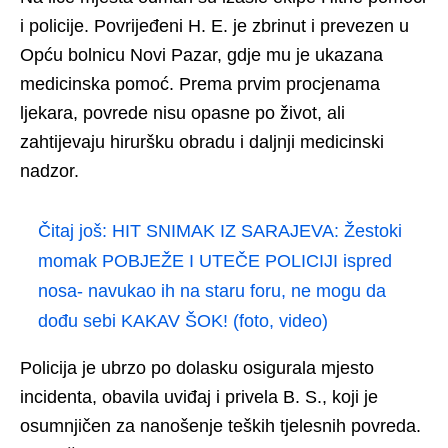
i policije. Povrijeđeni H. E. je zbrinut i prevezen u
Opću bolnicu Novi Pazar, gdje mu je ukazana
medicinska pomoć. Prema prvim procjenama
ljekara, povrede nisu opasne po život, ali
zahtijevaju hiruršku obradu i daljnji medicinski
nadzor.
Čitaj još:
HIT SNIMAK IZ SARAJEVA: Žestoki
momak POBJEŽE I UTEČE POLICIJI ispred
nosa- navukao ih na staru foru, ne mogu da
dođu sebi KAKAV ŠOK! (foto, video)
Policija je ubrzo po dolasku osigurala mjesto
incidenta, obavila uviđaj i privela B. S., koji je
osumnjičen za nanošenje teških tjelesnih povreda.