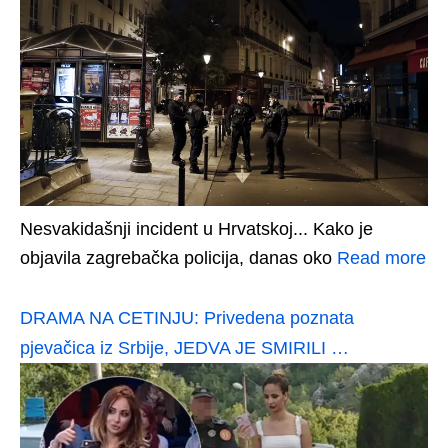
Nesvakidašnji incident u Hrvatskoj... Kako je
objavila zagrebačka policija, danas oko
Read more
DRAMA NA CETINJU: Privedena poznata
pjevačica iz Srbije, JEDVA JE SMIRILI …