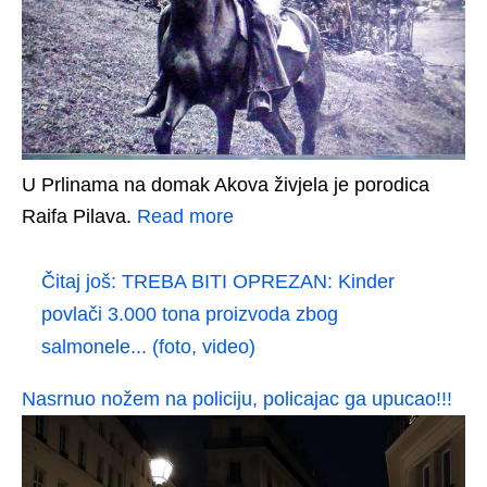
U Prlinama na domak Akova živjela je porodica
Raifa Pilava.
Read more
Čitaj još:
TREBA BITI OPREZAN: Kinder
povlači 3.000 tona proizvoda zbog
salmonele... (foto, video)
Nasrnuo nožem na policiju, policajac ga upucao!!!