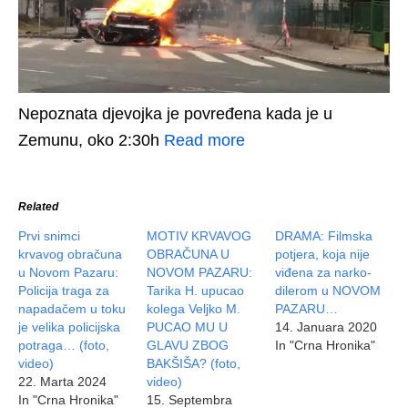
Nepoznata djevojka je povređena kada je u
Zemunu, oko 2:30h
Read more
Related
Prvi snimci
MOTIV KRVAVOG
DRAMA: Filmska
krvavog obračuna
OBRAČUNA U
potjera, koja nije
u Novom Pazaru:
NOVOM PAZARU:
viđena za narko-
Policija traga za
Tarika H. upucao
dilerom u NOVOM
napadačem u toku
kolega Veljko M.
PAZARU…
je velika policijska
PUCAO MU U
14. Januara 2020
potraga… (foto,
GLAVU ZBOG
In "Crna Hronika"
video)
BAKŠIŠA? (foto,
22. Marta 2024
video)
In "Crna Hronika"
15. Septembra