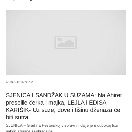
CRNA HRONIKA
SJENICA I SANDŽAK U SUZAMA: Na Ahiret
preselile ćerka i majka, LEJLA i EDISA
KARIŠIK- Uz suze, dove i tišinu dženaza će
biti sutra…
SJENICA – Grad na Pešterskoj visoravni i dalje je u dubokoj tuzi
nakon strašne saobraćajne…