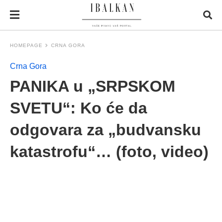
HOMEPAGE
CRNA GORA
Crna Gora
PANIKA u „SRPSKOM
SVETU“: Ko će da
odgovara za „budvansku
katastrofu“… (foto, video)