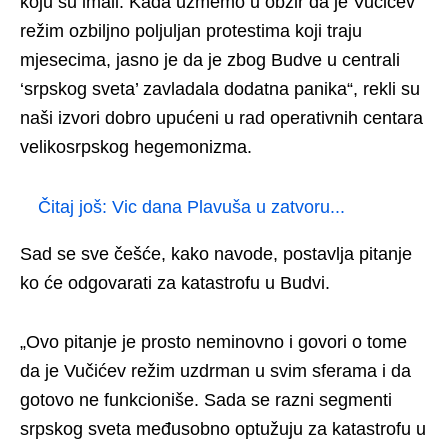
koju su imali. Kada uzmemo u obzir da je Vučićev
režim ozbiljno poljuljan protestima koji traju
mjesecima, jasno je da je zbog Budve u centrali
‘srpskog sveta’ zavladala dodatna panika“, rekli su
naši izvori dobro upućeni u rad operativnih centara
velikosrpskog hegemonizma.
Čitaj još:
Vic dana Plavuša u zatvoru...
Sad se sve češće, kako navode, postavlja pitanje
ko će odgovarati za katastrofu u Budvi.
„Ovo pitanje je prosto neminovno i govori o tome
da je Vučićev režim uzdrman u svim sferama i da
gotovo ne funkcioniše. Sada se razni segmenti
srpskog sveta međusobno optužuju za katastrofu u