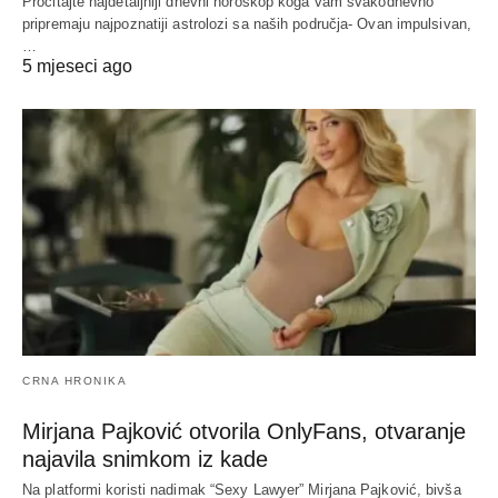
Pročitajte najdetaljniji dnevni horoskop koga vam svakodnevno
pripremaju najpoznatiji astrolozi sa naših područja- Ovan impulsivan,
…
5 mjeseci ago
CRNA HRONIKA
Mirjana Pajković otvorila OnlyFans, otvaranje
najavila snimkom iz kade
Na platformi koristi nadimak “Sexy Lawyer” Mirjana Pajković, bivša