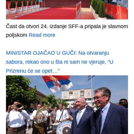
Čast da otvori 24. izdanje SFF-a pripala je slavnom
poljskom
Read more
MINISTAR OJAČAO U GUČI: Na otvaranju
sabora, rekao ono u šta ni sam ne vjeruje, “U
Prizrenu će se opet…”