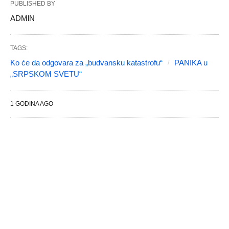
PUBLISHED BY
ADMlN
TAGS:
Ko će da odgovara za „budvansku katastrofu“
PANIKA u
„SRPSKOM SVETU“
1 GODINA AGO