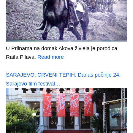
U Prlinama na domak Akova živjela je porodica
Raifa Pilava.
Read more
SARAJEVO, CRVENI TEPIH: Danas počinje 24.
Sarajevo film festival…