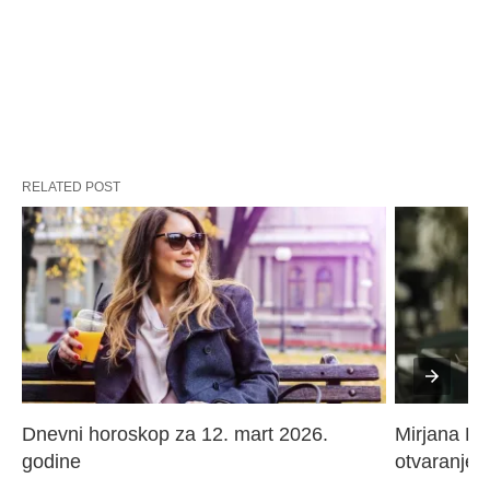
RELATED POST
Dnevni horoskop za 12. mart 2026. 
Mirjana Paj
godine
otvaranje 