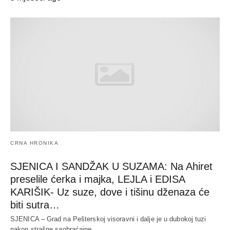
CRNA HRONIKA
SJENICA I SANDŽAK U SUZAMA: Na Ahiret
preselile ćerka i majka, LEJLA i EDISA
KARIŠIK- Uz suze, dove i tišinu dženaza će
biti sutra…
SJENICA – Grad na Pešterskoj visoravni i dalje je u dubokoj tuzi
nakon strašne saobraćajne…