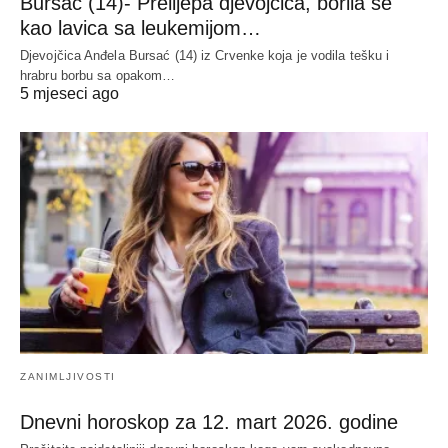
Bursać (14)- Prelijepa djevojčica, borila se
kao lavica sa leukemijom…
Djevojčica Anđela Bursać (14) iz Crvenke koja je vodila tešku i
hrabru borbu sa opakom…
5 mjeseci ago
ZANIMLJIVOSTI
Dnevni horoskop za 12. mart 2026. godine