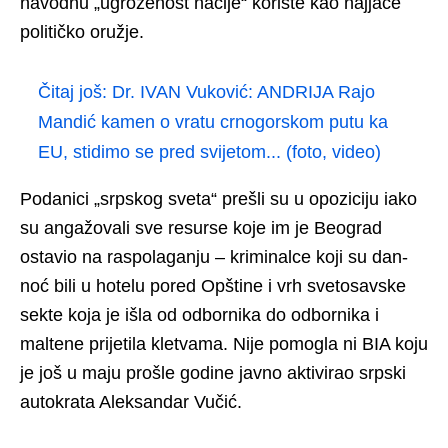
navodnu „ugroženost nacije“ koriste kao najjače
političko oružje.
Čitaj još:
Dr. IVAN Vuković: ANDRIJA Rajo
Mandić kamen o vratu crnogorskom putu ka
EU, stidimo se pred svijetom... (foto, video)
Podanici „srpskog sveta“ prešli su u opoziciju iako
su angažovali sve resurse koje im je Beograd
ostavio na raspolaganju – kriminalce koji su dan-
noć bili u hotelu pored Opštine i vrh svetosavske
sekte koja je išla od odbornika do odbornika i
maltene prijetila kletvama. Nije pomogla ni BIA koju
je još u maju prošle godine javno aktivirao srpski
autokrata Aleksandar Vučić.