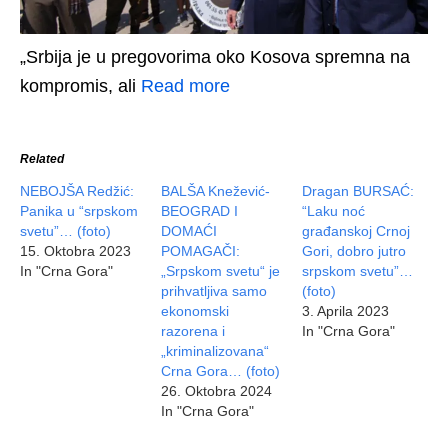
„Srbija je u pregovorima oko Kosova spremna na
kompromis, ali
Read more
Related
NEBOJŠA Redžić:
BALŠA Knežević-
Dragan BURSAĆ:
Panika u “srpskom
BEOGRAD I
“Laku noć
svetu”… (foto)
DOMAĆI
građanskoj Crnoj
15. Oktobra 2023
POMAGAČI:
Gori, dobro jutro
In "Crna Gora"
„Srpskom svetu“ je
srpskom svetu”…
prihvatljiva samo
(foto)
ekonomski
3. Aprila 2023
razorena i
In "Crna Gora"
„kriminalizovana“
Crna Gora… (foto)
26. Oktobra 2024
In "Crna Gora"