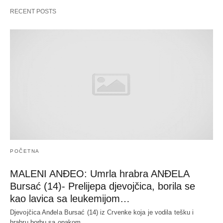
RECENT POSTS
POČETNA
MALENI ANĐEO: Umrla hrabra ANĐELA
Bursać (14)- Prelijepa djevojčica, borila se
kao lavica sa leukemijom…
Djevojčica Anđela Bursać (14) iz Crvenke koja je vodila tešku i
hrabru borbu sa opakom…