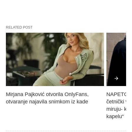
RELATED POST
Mirjana Pajković otvorila OnlyFans, 
NAPETO U 
otvaranje najavila snimkom iz kade
četnički vo
miruju- kr
kapelu“