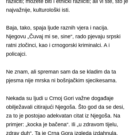
različiti; možete biti i etnički različiti; ali vi ste, što je
najvažnije, kulturološki isti.
Baja, tako, spaja ljude raznih vjera i nacija.
Njegovu „Čuvaj mi se, sine“, rado pjevaju srpski
ratni zločinci, kao i crnogorski kriminalci. A i
policajci.
Ne znam, ali spreman sam da se kladim da ta
pjesma nije mrska ni bošnjačkim sjecikesama.
Nekada su ljudi u Crnoj Gori važne događaje
obilježavali citirajući Njegoša. Što god da se desi,
za to je postojao adekvatan citat iz Njegoša. Na
primjer: „kocka je bačena“. Ili „u zdravom tijelu,
zdrav duh“. Ta je Crna Gora izgleda izdahnula.