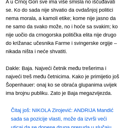
A u Crnoj Gori sve ima više smisla no iščuđavati
se. Ko do sada nije shvatio da ovdašnjoj politici
nema morala, a kamoli etike; kome nije jasno da
ne samo da svako može, no i hoće sa svakim; ko
nije uočio da crnogorska politička elita nije drugo
do križanac učesnika Farme i svingerske orgije –
nikada ništa i neće shvatiti.
Dakle: Baja. Najveći četnik među trešerima i
najveći treš među četnicima. Kako je primijetio još
Šopenhauer: onaj ko se obraća glupanima uvijek
ima brojnu publiku. Zato je Baja megazvijezda.
Čitaj još:
NIKOLA Zirojević: ANDRIJA Mandić
sada sa pozicije vlasti, može da izvrši veći
uticaj da se donese druga presuda u slučaju