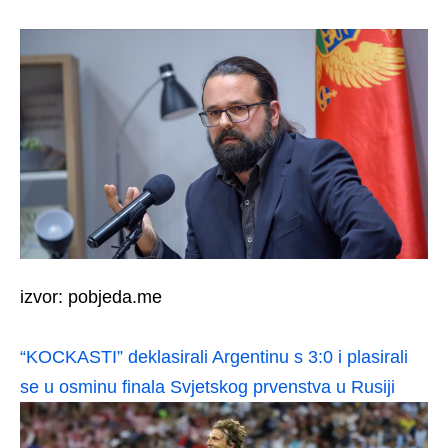
izvor: pobjeda.me
“KOCKASTI” deklasirali Argentinu s 3:0 i plasirali
se u osminu finala Svjetskog prvenstva u Rusiji