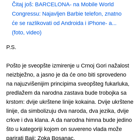
Čitaj još:
BARCELONA- na Mobile World
Congressu: Najavljen Barbie telefon, znatno
će se razlikovati od Androida i iPhone- a...
(foto, video)
P.S.
Pošto je sveopšte izmirenje u Crnoj Gori nažalost
neizbježno, a jasno je da će ono biti sprovedeno
na najuzvišenijim principima sveopšteg fukarluka,
predlažem da narodna zastava bude trobojka sa
krstom: dvije ukrštene linije kokaina. Dvije ukrštene
linije, da simbolizuju dva naroda, dva jezika, dvije
crkve i dva klana. A da narodna himna bude jedino
što u kategoriji kojom on suvereno vlada može
parirati Baji: Zoka Bosanac.