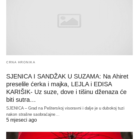
CRNA HRONIKA
SJENICA I SANDŽAK U SUZAMA: Na Ahiret
preselile ćerka i majka, LEJLA i EDISA
KARIŠIK- Uz suze, dove i tišinu dženaza će
biti sutra…
SJENICA – Grad na Pešterskoj visoravni i dalje je u dubokoj tuzi
nakon strašne saobraćajne…
5 mjeseci ago