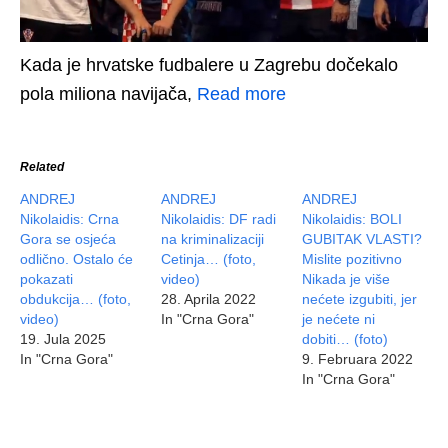
Kada je hrvatske fudbalere u Zagrebu dočekalo
pola miliona navijača,
Read more
Related
ANDREJ
ANDREJ
ANDREJ
Nikolaidis: Crna
Nikolaidis: DF radi
Nikolaidis: BOLI
Gora se osjeća
na kriminalizaciji
GUBITAK VLASTI?
odlično. Ostalo će
Cetinja… (foto,
Mislite pozitivno
pokazati
video)
Nikada je više
obdukcija… (foto,
28. Aprila 2022
nećete izgubiti, jer
video)
In "Crna Gora"
je nećete ni
19. Jula 2025
dobiti… (foto)
In "Crna Gora"
9. Februara 2022
In "Crna Gora"