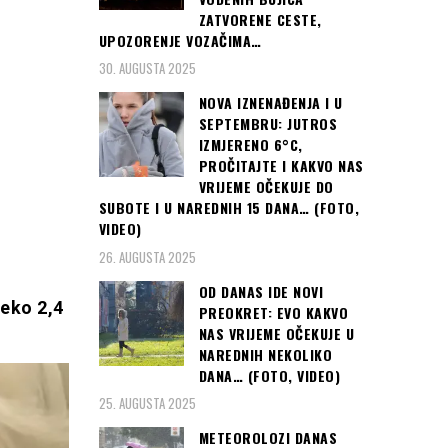
ZATVORENE CESTE,
UPOZORENJE VOZAČIMA…
30. AUGUSTA 2025
NOVA IZNENAĐENJA I U
SEPTEMBRU: JUTROS
IZMJERENO 6°C,
PROČITAJTE I KAKVO NAS
VRIJEME OČEKUJE DO
SUBOTE I U NAREDNIH 15 DANA… (FOTO,
VIDEO)
26. AUGUSTA 2025
OD DANAS IDE NOVI
reko 2,4
PREOKRET: EVO KAKVO
NAS VRIJEME OČEKUJE U
NAREDNIH NEKOLIKO
DANA… (FOTO, VIDEO)
25. AUGUSTA 2025
METEOROLOZI DANAS