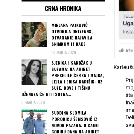
CRNA HRONIKA
MIRJANA PAJKOVIĆ
OTVORILA ONLYFANS,
OTVARANJE NAJAVILA
SNIMKOM IZ KADE
10. MARTA 2026
SJENICA I SANDŽAK U
Karleušu
SUZAMA: NA AHIRET
PRESELILE ĆERKA I MAJKA,
Pri
LEJLA I EDISA KARIŠIK- UZ
moj
SUZE, DOVE I TIŠINU
DŽENAZA ĆE BITI SUTRA…
šta
5. MARTA 2026
Ina
imal
SUDBINA SLOMILA
Del
PORODICU ŠEMSOVIĆ IZ
sva
NOVOG PAZARA: U SAMO
GODINU DANA NA AHIRET