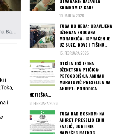
OTVARANJE NAJAVILA
SNIMKOM IZ KADE
10. MARTA 2026
TUGA DO NEBA: OBAVLJENA
DŽENAZA ERDOANA
MORANKIĆA- ISPRAĆEN JE
UZ SUZE, DOVE I TIŠINU…
15. FEBRUARA 2026
OTIŠLA JOŠ JEDNA
DŽENETSKA PTIČICA:
PETOGODIŠNJA AMINAH
i i
MURATOVIĆ PRESELILA NA
kToka,
AHIRET- PORODICA
NETJEŠNA…
ma i
8. FEBRUARA 2026
TUGA NAD BOSNOM: NA
na
AHIRET PRESELIO EDIN
FAZLIĆ, DOBITNIK
NAJVEĆEG RATNOG