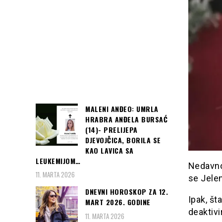
MALENI ANĐEO: UMRLA
HRABRA ANĐELA BURSAĆ
(14)- PRELIJEPA
DJEVOJČICA, BORILA SE
KAO LAVICA SA
LEUKEMIJOM…
Nedavno
11. MARTA 2026
se Jelen
DNEVNI HOROSKOP ZA 12.
Ipak, št
MART 2026. GODINE
deaktivi
11. MARTA 2026