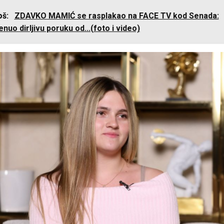
još:
ZDAVKO MAMIĆ se rasplakao na FACE TV kod Senada:
uo dirljivu poruku od...(foto i video)