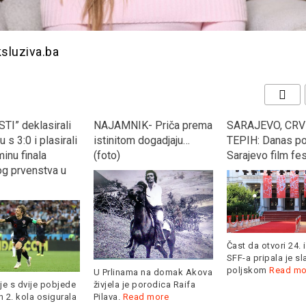
ksluziva.ba
TI” deklasirali
NAJAMNIK- Priča prema
SARAJEVO, CRV
 s 3:0 i plasirali
istinitom dogadjaju…
TEPIH: Danas po
inu finala
(foto)
Sarajevo film fes
og prvenstva u
Čast da otvori 24. 
SFF-a pripala je s
poljskom
Read mo
U Prlinama na domak Akova
je s dvije pobjede
živjela je porodica Raifa
 2. kola osigurala
Pilava.
Read more