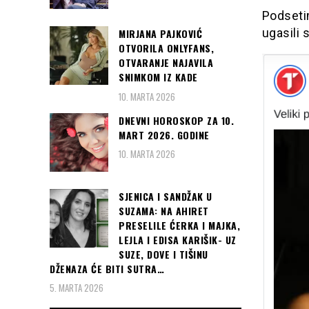
Podsetim
ugasili 
MIRJANA PAJKOVIĆ
OTVORILA ONLYFANS,
OTVARANJE NAJAVILA
SNIMKOM IZ KADE
10. MARTA 2026
DNEVNI HOROSKOP ZA 10.
MART 2026. GODINE
10. MARTA 2026
SJENICA I SANDŽAK U
SUZAMA: NA AHIRET
PRESELILE ĆERKA I MAJKA,
LEJLA I EDISA KARIŠIK- UZ
SUZE, DOVE I TIŠINU
DŽENAZA ĆE BITI SUTRA…
5. MARTA 2026