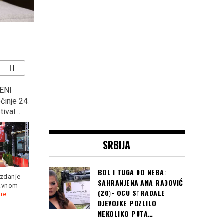
ENI
MINISTAR OJAČAO U
“KOCKASTI” deklasirali
činje 24.
GUČI: Na otvaranju
Argentinu s 3:0 i plasirali
tival…
sabora, rekao ono u šta
se u osminu finala
ni sam ne vjeruje, “U
Svjetskog prvenstva u
Prizrenu će se opet…”
Rusiji
SRBIJA
BOL I TUGA DO NEBA:
izdanje
SAHRANJENA ANA RADOVIĆ
lavnom
(20)- OCU STRADALE
re
„Srbija je u pregovorima
DJEVOJKE POZLILO
Hrvatska je s dvije pobjede
oko Kosova spremna na
NEKOLIKO PUTA…
već nakon 2. kola osigurala
kompromis, ali
Read more