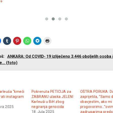
re
još:
ANKARA: Od COVID- 19 izliječeno 3.446 oboljelih osoba
... (foto)
rleuša “kmeči
Pokrenuta PETICIJA za
OŠTRA PORUKA: Dal
vrati instagram
ZABRANU ulaska JELENI
zaprijetila, “Samo 
Karleuši u BiH zbog
obavjestim, ako mi
ara 2025
negiranja genocida
progovorimo…”ovi
18. Jula 2025
zadrugarima predst