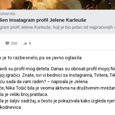
 je to razbesnelo, pa se javno oglasila:
javili su profil mog deteta. Danas su obrisali profil mojoj Nik
oj igračici. Znate, svi vi bednici sa Instagrama, Tvitera, Ti
 ću sada da vam radim? – napisala je Jelena.
če, Nika Tošić bila je veoma aktivna na društvenim mreža
a je veliki broj pratilaca.
ila je šaljiv sadržaj, a često je pokazivala kako izgleda nje
kodnevica.