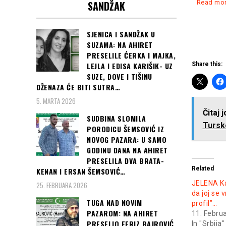
Read mo
SANDŽAK
SJENICA I SANDŽAK U
SUZAMA: NA AHIRET
PRESELILE ĆERKA I MAJKA,
Share this:
LEJLA I EDISA KARIŠIK- UZ
SUZE, DOVE I TIŠINU
DŽENAZA ĆE BITI SUTRA…
5. MARTA 2026
Čitaj 
SUDBINA SLOMILA
Turske
PORODICU ŠEMSOVIĆ IZ
NOVOG PAZARA: U SAMO
GODINU DANA NA AHIRET
PRESELILA DVA BRATA-
Related
KENAN I ERSAN ŠEMSOVIĆ…
JELENA Ka
25. FEBRUARA 2026
da joj se 
TUGA NAD NOVIM
profil”…
PAZAROM: NA AHIRET
11. Febru
PRESELIO FERIZ BAJROVIĆ
In "Srbija"