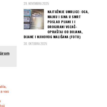
Read more
29. NOVEMBRA 2025
NAJTUŽNIJE UMRLICE: OCA,
MAJKU I SINA U SMRT
POSLAO PIJANI I I
DROGIRANI VOZAČ-
OPRAŠTAJ OD BOJANA,
DIJANE I NJIHOVOG MALIŠANA (FOTO)
30. OKTOBRA 2025
 širom
ila,
da vas
m
oji