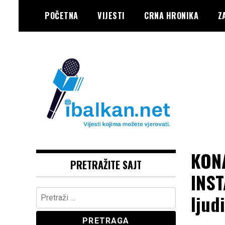
Skip
POČETNA
VIJESTI
CRNA HRONIKA
Z
to
content
Vaše Pravo, Vaš Portal
IBALKAN
KONA
PRETRAŽITE SAJT
INST
Pretraga:
ljud