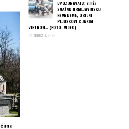
UPOZORAVAJU: STIŽE
SNAŽNO GRMLJAVINSKO
NEVRIJEME, OBILNI
PLJUSKOVI S JAKIM
VJETROM… (FOTO, VIDEO)
21. AUGUSTA 2025
ićim
a