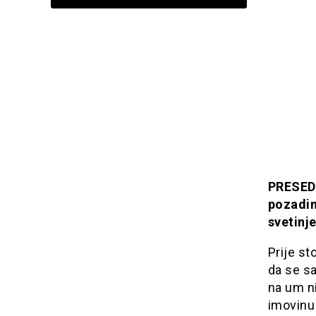
PRESEDA
pozadin
svetinj
Prije st
da se sa
na um ni
imovinu 