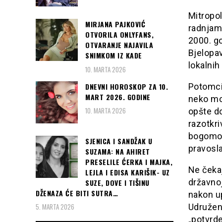
Mitropol
MIRJANA PAJKOVIĆ
radnjam
OTVORILA ONLYFANS,
2000. g
OTVARANJE NAJAVILA
Bjelopav
SNIMKOM IZ KADE
lokalnih
10. MARTA 2026
Potomcim
DNEVNI HOROSKOP ZA 10.
MART 2026. GODINE
neko mog
10. MARTA 2026
opšte do
razotkri
bogomol
SJENICA I SANDŽAK U
pravosla
SUZAMA: NA AHIRET
PRESELILE ĆERKA I MAJKA,
Ne čeka
LEJLA I EDISA KARIŠIK- UZ
državnoj
SUZE, DOVE I TIŠINU
DŽENAZA ĆE BITI SUTRA…
nakon u
Udruženj
5. MARTA 2026
„potvrde