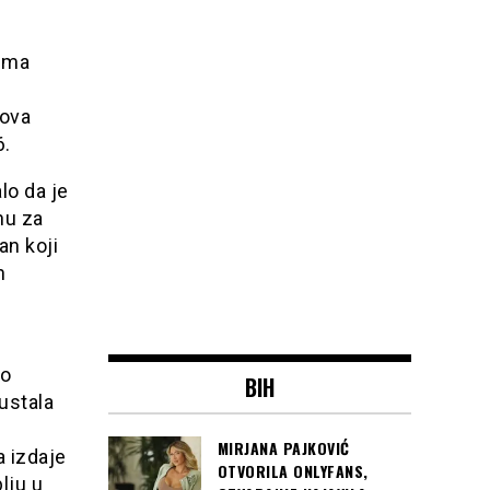
zuma
nova
6.
lo da je
nu za
an koji
h
 o
BIH
ustala
MIRJANA PAJKOVIĆ
a izdaje
OTVORILA ONLYFANS,
lju u