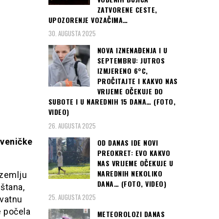
ZATVORENE CESTE,
UPOZORENJE VOZAČIMA…
30. AUGUSTA 2025
NOVA IZNENAĐENJA I U
SEPTEMBRU: JUTROS
IZMJERENO 6°C,
PROČITAJTE I KAKVO NAS
VRIJEME OČEKUJE DO
SUBOTE I U NAREDNIH 15 DANA… (FOTO,
VIDEO)
26. AUGUSTA 2025
tveničke
OD DANAS IDE NOVI
PREOKRET: EVO KAKVO
NAS VRIJEME OČEKUJE U
NAREDNIH NEKOLIKO
 zemlju
DANA… (FOTO, VIDEO)
štana,
25. AUGUSTA 2025
ivatnu
e počela
METEOROLOZI DANAS