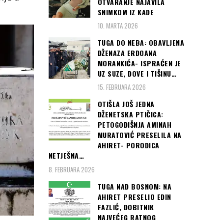
OTVARANJE NAJAVILA
SNIMKOM IZ KADE
10. MARTA 2026
TUGA DO NEBA: OBAVLJENA
DŽENAZA ERDOANA
MORANKIĆA- ISPRAĆEN JE
UZ SUZE, DOVE I TIŠINU…
15. FEBRUARA 2026
OTIŠLA JOŠ JEDNA
DŽENETSKA PTIČICA:
PETOGODIŠNJA AMINAH
MURATOVIĆ PRESELILA NA
AHIRET- PORODICA
NETJEŠNA…
8. FEBRUARA 2026
TUGA NAD BOSNOM: NA
AHIRET PRESELIO EDIN
FAZLIĆ, DOBITNIK
NAJVEĆEG RATNOG