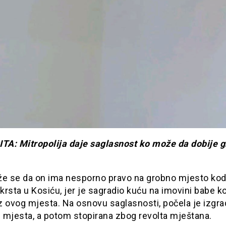
ITA: Mitropolija daje saglasnost ko može da dobije 
že se da on ima nesporno pravo na grobno mjesto ko
rsta u Kosiću, jer je sagradio kuću na imovini babe ko
z ovog mjesta. Na osnovu saglasnosti, počela je izgra
 mjesta, a potom stopirana zbog revolta mještana.