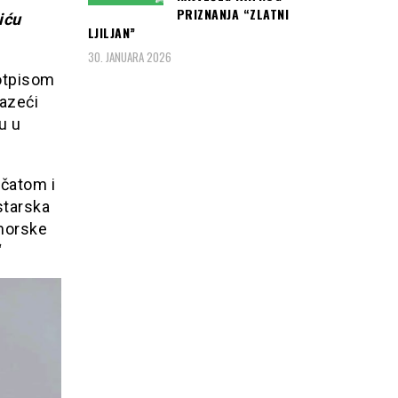
PRIZNANJA “ZLATNI
iću
LJILJAN”
30. JANUARA 2026
potpisom
lazeći
u u
ečatom i
starska
imorske
“