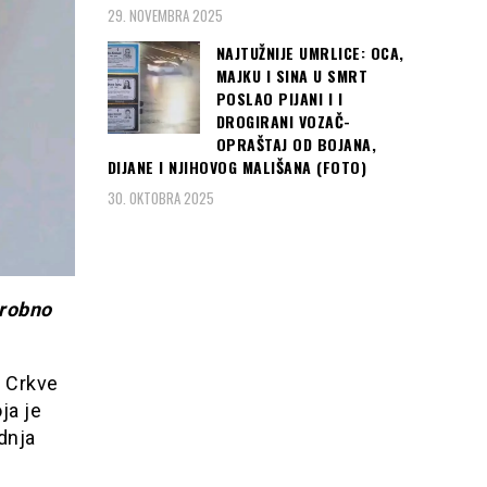
29. NOVEMBRA 2025
NAJTUŽNIJE UMRLICE: OCA,
MAJKU I SINA U SMRT
POSLAO PIJANI I I
DROGIRANI VOZAČ-
OPRAŠTAJ OD BOJANA,
DIJANE I NJIHOVOG MALIŠANA (FOTO)
30. OKTOBRA 2025
grobno
d Crkve
ja je
dnja