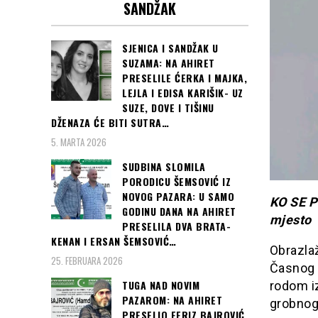
SANDŽAK
SJENICA I SANDŽAK U
SUZAMA: NA AHIRET
PRESELILE ĆERKA I MAJKA,
LEJLA I EDISA KARIŠIK- UZ
SUZE, DOVE I TIŠINU
DŽENAZA ĆE BITI SUTRA…
5. MARTA 2026
SUDBINA SLOMILA
PORODICU ŠEMSOVIĆ IZ
NOVOG PAZARA: U SAMO
KO SE P
GODINU DANA NA AHIRET
mjesto
PRESELILA DVA BRATA-
KENAN I ERSAN ŠEMSOVIĆ…
Obrazla
25. FEBRUARA 2026
Časnog k
TUGA NAD NOVIM
rodom i
PAZAROM: NA AHIRET
grobnog
PRESELIO FERIZ BAJROVIĆ