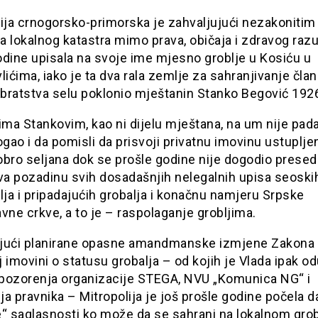
ija crnogorsko-primorska je zahvaljujući nezakonitim
a lokalnog katastra mimo prava, običaja i zdravog ra
odine upisala na svoje ime mjesno groblje u Kosiću u
lićima, iako je ta dva rala zemlje za sahranjivanje čla
 bratstva selu poklonio mještanin Stanko Begović 192
a Stankovim, kao ni dijelu mještana, na um nije pada
ao i da pomisli da prisvoji privatnu imovinu ustuplje
bro seljana dok se prošle godine nije dogodio presed
va pozadinu svih dosadašnjih nelegalnih upisa seoski
ja i pripadajućih grobalja i konačnu namjeru Srpske
vne crkve, a to je – raspolaganje grobljima.
jući planirane opasne amandmanske izmjene Zakona
 imovini o statusu grobalja – od kojih je Vlada ipak od
pozorenja organizacije STEGA, NVU „Komunica NG“ i
a pravnika – Mitropolija je još prošle godine počela d
“ saglasnosti ko može da se sahrani na lokalnom grob