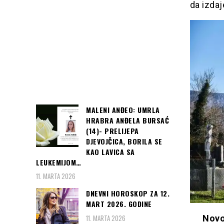
da izdaj
MALENI ANĐEO: UMRLA
HRABRA ANĐELA BURSAĆ
(14)- PRELIJEPA
DJEVOJČICA, BORILA SE
KAO LAVICA SA
LEUKEMIJOM…
11. MARTA 2026
DNEVNI HOROSKOP ZA 12.
MART 2026. GODINE
Novo
11. MARTA 2026