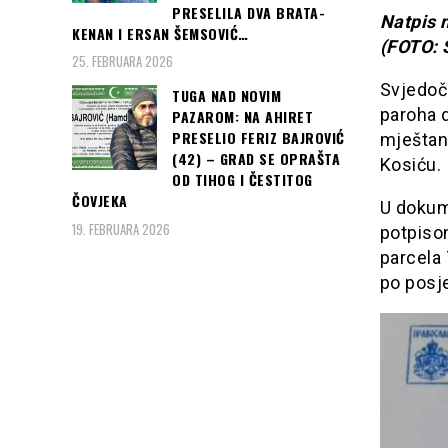
PRESELILA DVA BRATA-
Natpis 
KENAN I ERSAN ŠEMSOVIĆ…
(FOTO: 
25. FEBRUARA 2026
Svjedoč
TUGA NAD NOVIM
paroha d
PAZAROM: NA AHIRET
PRESELIO FERIZ BAJROVIĆ
mještan
(42) – GRAD SE OPRAŠTA
Kosiću.
OD TIHOG I ČESTITOG
ČOVJEKA
U dokum
19. FEBRUARA 2026
potpisom
parcela 
po posje