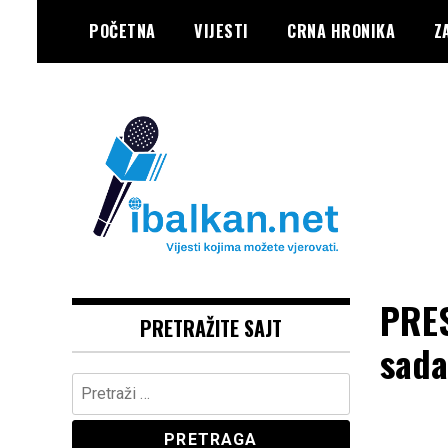
Skip
POČETNA
VIJESTI
CRNA HRONIKA
Z
to
content
Vaše Pravo, Vaš Portal
IBALKAN
PRES
PRETRAŽITE SAJT
sada
Pretraga: