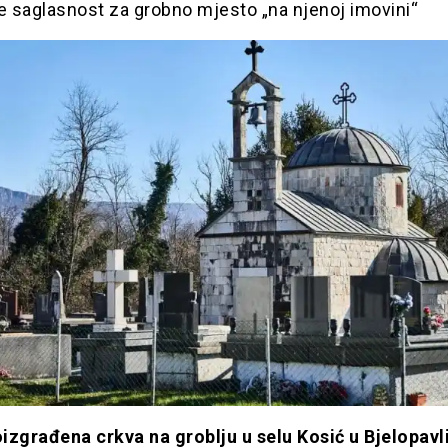
e saglasnost za grobno mjesto „na njenoj imovini“
izgrađena crkva na groblju u selu Kosić u Bjelopavl