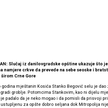
N: Slučaj iz danilovgradske opštine ukazuje što je
a namjere crkve da prevede na sebe seoske i brats
e širom Crne Gore
o godina mještanin Kosića Stanko Begović selu je dao
gradi groblje. Potomcima Stankovim, kao ni dijelu mje
je padalo da je neko mogao i da pomisli da prisvoji pr
ustupljenu za opšte dobro seljana dok Mitropolija nij