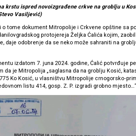
na krstu ispred novoizgrađene crkve na groblju u Kos
Stevo Vasiljević)
i o tome dokument Mitropolije i Crkvene opštine sa 
anilovgradskog protojereja Željka Ćalića kojim, zaobi
e, daje odobrenje da se neko može sahraniti na groblj
entu izdatom 7. juna 2024. godine, Ćalić potvrđuje p
 da je Mitropolija „saglasna da na groblju Kosić, kata
775 Ko Kosić, u vlasništvu Mitropolije crnogorsko-pr
dovnom listu 414, gosp. Z. P. izgradi grobno mjesto…