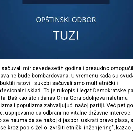
 sačuvali mir devedesetih godina i presudno omogućil
žava ne bude bombardovana. U vremenu kada su svud
buktili ratovi i sukobi sačuvali smo multietnički i
fesionalni sklad. To je rukopis i legat Demokratske pa
sta. Baš kao što i danas Crna Gora odolijeva naletima
izma i populizma zahvaljujući našoj partiji. Već pet go
e, uspijevamo da odbranimo vitalne državne interese.
 se nauma da se našoj dijaspori uskrati pravo glasa,
se kroz popis želio izvršiti etnički inženjering”, kazao 