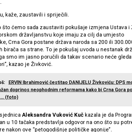
.
, kaže, zaustavili i spriječili.
o što ćemo sada zaustaviti pokušaje izmjena Ustava i
orskom državljanstvu koje imaju za cilj da umjesto
ke, Crna Gora postane država naroda sa 200 ili 300.00
 birača sa strane. To je pokušaj uvoda u nestanak dr
a smo im jasno poručili da takav scenario neće gledat
ri”, kazao je Živković.
još:
ERVIN Ibrahimović čestitao DANIJELU Živkoviću: DPS m
ažan doprinos neophodnim reformama kako bi Crna Gora po
... (foto)
sjednica
Aleksandra Vuković Kuč
kazala je da Progr
an u 10 tačaka predstavlja odgovor na ono što su pot
e nakon ove “petogodišnje političke agonije”.