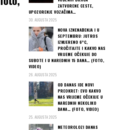
foto,
ZATVORENE CESTE,
UPOZORENJE VOZAČIMA…
30. AUGUSTA 2025
NOVA IZNENAĐENJA I U
SEPTEMBRU: JUTROS
IZMJERENO 6°C,
PROČITAJTE I KAKVO NAS
VRIJEME OČEKUJE DO
SUBOTE I U NAREDNIH 15 DANA… (FOTO,
VIDEO)
26. AUGUSTA 2025
OD DANAS IDE NOVI
PREOKRET: EVO KAKVO
NAS VRIJEME OČEKUJE U
NAREDNIH NEKOLIKO
DANA… (FOTO, VIDEO)
25. AUGUSTA 2025
METEOROLOZI DANAS