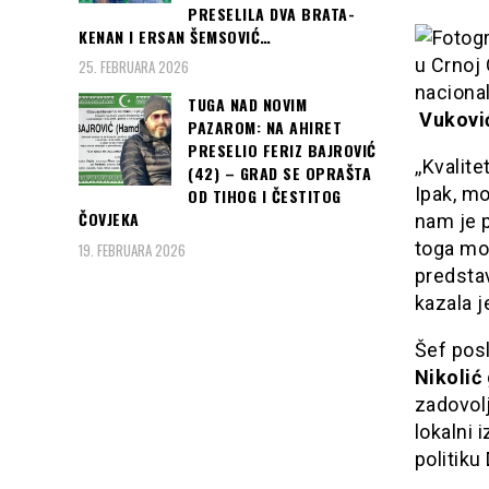
PRESELILA DVA BRATA-
KENAN I ERSAN ŠEMSOVIĆ…
25. FEBRUARA 2026
TUGA NAD NOVIM
Vukovi
PAZAROM: NA AHIRET
PRESELIO FERIZ BAJROVIĆ
,,Kvalit
(42) – GRAD SE OPRAŠTA
Ipak, mo
OD TIHOG I ČESTITOG
ČOVJEKA
nam je 
toga mor
19. FEBRUARA 2026
predstav
kazala j
Šef posl
Nikolić
zadovol
lokalni 
politiku