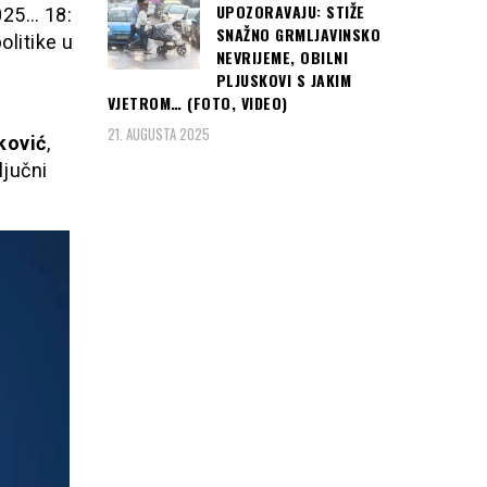
UPOZORAVAJU: STIŽE
2025… 18:
SNAŽNO GRMLJAVINSKO
litike u
NEVRIJEME, OBILNI
PLJUSKOVI S JAKIM
VJETROM… (FOTO, VIDEO)
21. AUGUSTA 2025
ković
,
ljučni