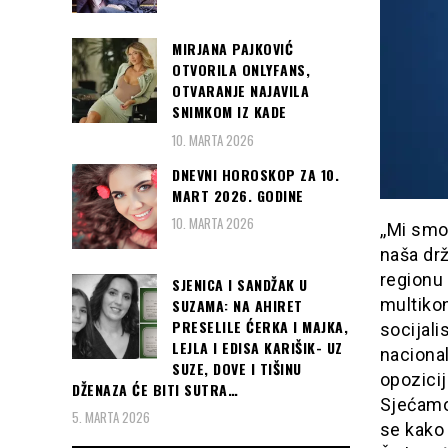
MIRJANA PAJKOVIĆ
OTVORILA ONLYFANS,
OTVARANJE NAJAVILA
SNIMKOM IZ KADE
10. MARTA 2026
DNEVNI HOROSKOP ZA 10.
MART 2026. GODINE
10. MARTA 2026
,,Mi smo
naša dr
regionu 
SJENICA I SANDŽAK U
multikon
SUZAMA: NA AHIRET
PRESELILE ĆERKA I MAJKA,
socijali
LEJLA I EDISA KARIŠIK- UZ
nacional
SUZE, DOVE I TIŠINU
opozicij
DŽENAZA ĆE BITI SUTRA…
Sjećamo
5. MARTA 2026
se kako 