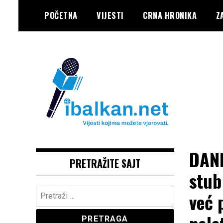
Skip
POČETNA
VIJESTI
CRNA HRONIKA
Z
to
content
Vaše Pravo, Vaš Portal
IBALKAN
DANI
PRETRAŽITE SAJT
stub
Pretraga:
već 