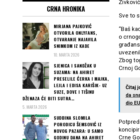
Živković
CRNA HRONIKA
Sve to su
MIRJANA PAJKOVIĆ
“Baš ka
OTVORILA ONLYFANS,
o crnog
OTVARANJE NAJAVILA
građans
SNIMKOM IZ KADE
uvezenih
10. MARTA 2026
Zbog tog
SJENICA I SANDŽAK U
Crnoj Go
SUZAMA: NA AHIRET
PRESELILE ĆERKA I MAJKA,
LEJLA I EDISA KARIŠIK- UZ
Čitaj 
SUZE, DOVE I TIŠINU
da sn
DŽENAZA ĆE BITI SUTRA…
dio EU
5. MARTA 2026
SUDBINA SLOMILA
Potpred
PORODICU ŠEMSOVIĆ IZ
koncipir
NOVOG PAZARA: U SAMO
GODINU DANA NA AHIRET
Crne Gor