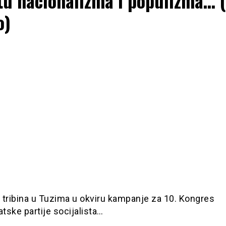
tu nacionalizma i populizma… (
o)
 tribina u Tuzima u okviru kampanje za 10. Kongres
ske partije socijalista…