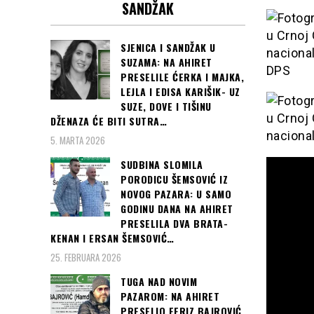
SANDŽAK
SJENICA I SANDŽAK U
SUZAMA: NA AHIRET
DPS
PRESELILE ĆERKA I MAJKA,
LEJLA I EDISA KARIŠIK- UZ
SUZE, DOVE I TIŠINU
DŽENAZA ĆE BITI SUTRA…
5. MARTA 2026
SUDBINA SLOMILA
PORODICU ŠEMSOVIĆ IZ
NOVOG PAZARA: U SAMO
GODINU DANA NA AHIRET
PRESELILA DVA BRATA-
KENAN I ERSAN ŠEMSOVIĆ…
25. FEBRUARA 2026
TUGA NAD NOVIM
PAZAROM: NA AHIRET
PRESELIO FERIZ BAJROVIĆ