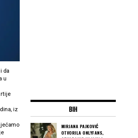
i da
a u
rtije
BIH
dina, iz
 sjećamo
MIRJANA PAJKOVIĆ
je
OTVORILA ONLYFANS,