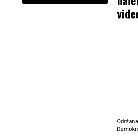
nale
vide
Održana
Demokrat