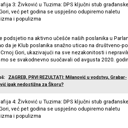
je podsjetio na aktivno učešće naših poslanika u Parl
ao da je Klub poslanika snažno uticao na društveno-pol
u Crnoj Gori, ukazivajući na sve nezakonitosti i nepravi
smo se svakodnevno suočavali od avgusta 2020. godi
još:
ZAGREB, PRVI REZULTATI: Milanović u vodstvu, Grabar-
vić ipak nedostižna za Škoru?