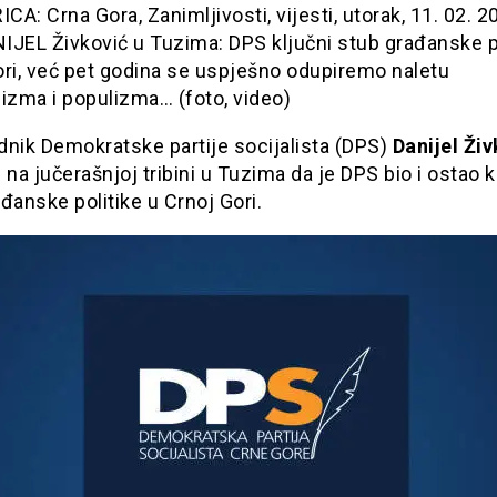
A: Crna Gora, Zanimljivosti, vijesti, utorak, 11. 02. 
IJEL Živković u Tuzima: DPS ključni stub građanske po
ori, već pet godina se uspješno odupiremo naletu
izma i populizma… (foto, video)
nik Demokratske partije socijalista (DPS)
Danijel Živ
 na jučerašnjoj tribini u Tuzima da je DPS bio i ostao k
đanske politike u Crnoj Gori.