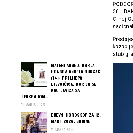
PODGORIC
26… DAN
Crnoj G
nacional
Predsjed
kazao je
stub gra
MALENI ANĐEO: UMRLA
HRABRA ANĐELA BURSAĆ
(14)- PRELIJEPA
DJEVOJČICA, BORILA SE
KAO LAVICA SA
LEUKEMIJOM…
11. MARTA 2026
DNEVNI HOROSKOP ZA 12.
MART 2026. GODINE
11. MARTA 2026